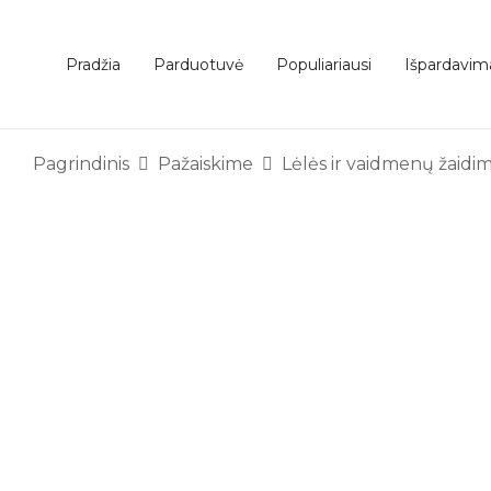
Pradžia
Parduotuvė
Populiariausi
Išpardavim
Pagrindinis
Pažaiskime
Lėlės ir vaidmenų žaidim