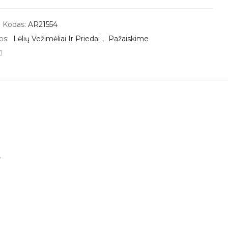
 Kodas:
AR21554
os:
Lėlių Vežimėliai Ir Priedai
,
Pažaiskime
.