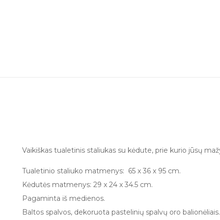
Vaikiškas tualetinis staliukas su kėdute, prie kurio jūsų mažyl
Tualetinio staliuko matmenys: 65 x 36 x 95 cm.
Kėdutės matmenys: 29 x 24 x 34.5 cm.
Pagaminta iš medienos.
Baltos spalvos, dekoruota pastelinių spalvų oro balionėliais.