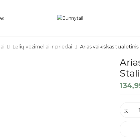
as
ai
Lėlių vežimėliai ir priedai
Arias vaikiškas tualetini
Aria
Stal
134,