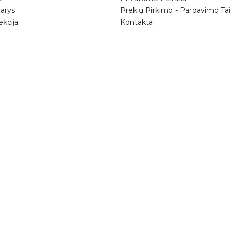
arys
Prekių Pirkimo - Pardavimo Tai
PRENUMERUOTI
ekcija
Kontaktai