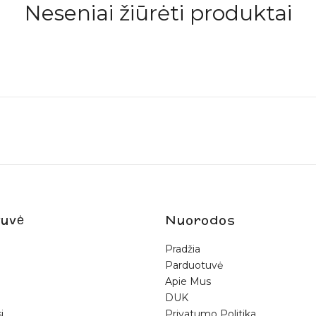
Neseniai žiūrėti produktai
10% nuolaida pirmam apsipirkimui
ijunkite prie mūsų bendruomenės ir gaukite papildomą
10% nuo
pirmam užsakymui!
uvė
Nuorodos
Pradžia
Parduotuvė
nku gauti naujienas ir pasiūlymus
Apie Mus
ie privatumo politiką rasite čia:
www.bunnytail.lt/privatumo-politika
DUK
i
Privatumo Politika