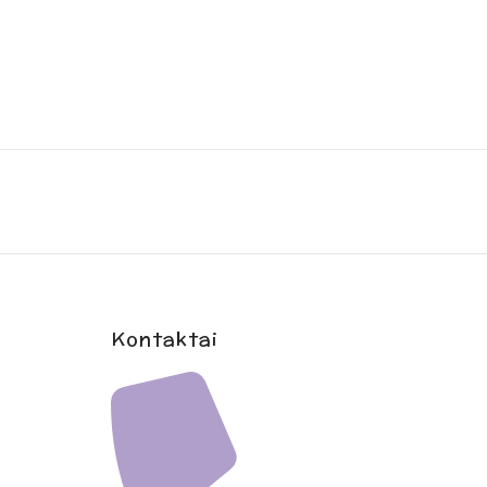
!
laidą
Kontaktai