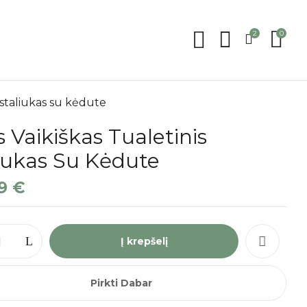
2
0
s staliukas su kėdute
s Vaikiškas Tualetinis
iukas Su Kėdute
99
€
Į krepšelį
Pirkti Dabar