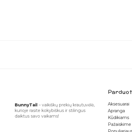
Pris
Parduot
Aksesuarai
BunnyTail
– vaikiškų prekių krautuvėlė,
kurioje rasite kokybiškus ir stilingus
Apranga
Suti
daiktus savo vaikams!
Kūdikiams
Daugiau ap
Pažaiskime
Populiariaus