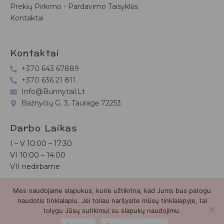
Prekių Pirkimo - Pardavimo Taisyklės
Kontaktai
Kontaktai
+370 643 67889
+370 636 21 811
Info@bunnytail.lt
Bažnyčių G. 3, Tauragė 72253
Darbo Laikas
I – V
10:00 – 17:30
VI
10:00 – 14:00
VII nedirbame
Mes naudojame slapukus, kurie užtikrina, kad Jums bus patogu
Bunnytail.lt
| Copyright 2026 | Svetainė sukurta
Myra.lt
naudotis tinklalapiu. Jei toliau naršysite mūsų tinklalapyje, tai
tolygu Jūsų sutikimui su slapukų naudojimu.
2