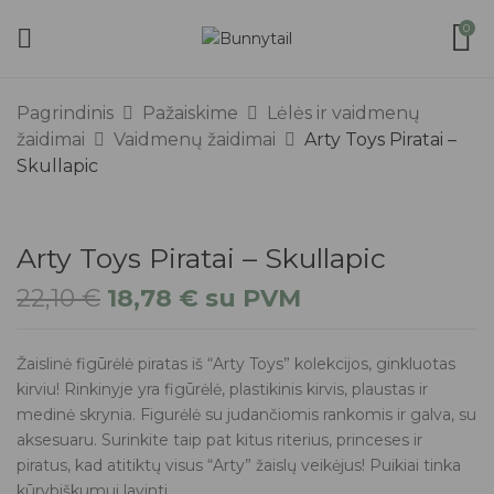
0
Pagrindinis
Pažaiskime
Lėlės ir vaidmenų
žaidimai
Vaidmenų žaidimai
Arty Toys Piratai –
Skullapic
Arty Toys Piratai – Skullapic
22,10
€
18,78
€
su PVM
Žaislinė figūrėlė piratas iš “Arty Toys” kolekcijos, ginkluotas
kirviu! Rinkinyje yra figūrėlė, plastikinis kirvis, plaustas ir
medinė skrynia. Figurėlė su judančiomis rankomis ir galva, su
aksesuaru. Surinkite taip pat kitus riterius, princeses ir
piratus, kad atitiktų visus “Arty” žaislų veikėjus! Puikiai tinka
kūrybiškumui lavinti.