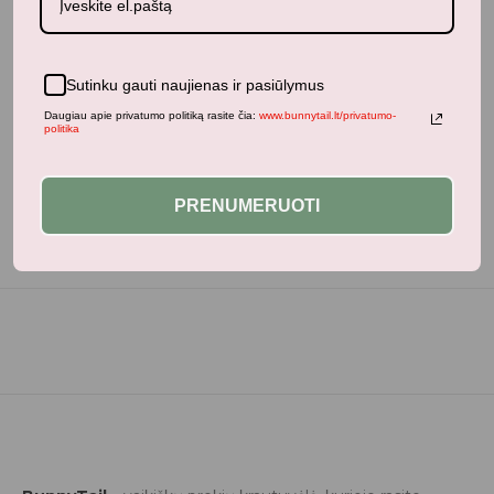
Sutinku gauti naujienas ir pasiūlymus
Neseniai žiūrėti produktai
Daugiau apie privatumo politiką rasite čia:
www.bunnytail.lt/privatumo-
politika
PRENUMERUOTI