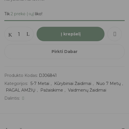
Tik
2 prekė (-ių)
liko!
Į krepšelį
Pirkti Dabar
Produkto Kodas:
DJ06841
Kategorijos:
5-7 Metai
,
Kūrybiniai Žaidimai
,
Nuo 7 Metų
,
PAGAL AMŽIŲ
,
Pažaiskime
,
Vaidmenų Žaidimai
Dalintis: