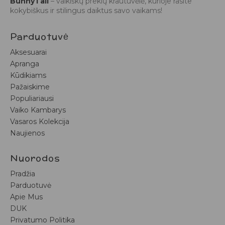
BunnyTail
– vaikiškų prekių krautuvėlė, kurioje rasite
kokybiškus ir stilingus daiktus savo vaikams!
Parduotuvė
Aksesuarai
Apranga
Kūdikiams
Pažaiskime
Populiariausi
Vaiko Kambarys
Vasaros Kolekcija
Naujienos
Nuorodos
Pradžia
Parduotuvė
Apie Mus
DUK
Privatumo Politika