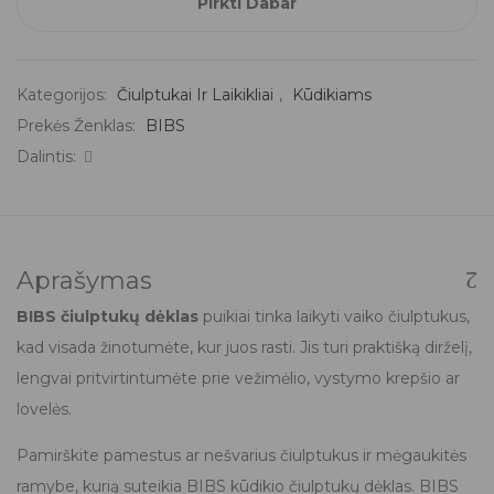
Pirkti Dabar
Kategorijos:
Čiulptukai Ir Laikikliai
,
Kūdikiams
Prekės Ženklas:
BIBS
Dalintis:
Aprašymas
BIBS čiulptukų dėklas
puikiai tinka laikyti vaiko čiulptukus,
kad visada žinotumėte, kur juos rasti. Jis turi praktišką dirželį,
lengvai pritvirtintumėte prie vežimėlio, vystymo krepšio ar
lovelės.
Pamirškite pamestus ar nešvarius čiulptukus ir mėgaukitės
ramybe, kurią suteikia BIBS kūdikio čiulptukų dėklas. BIBS