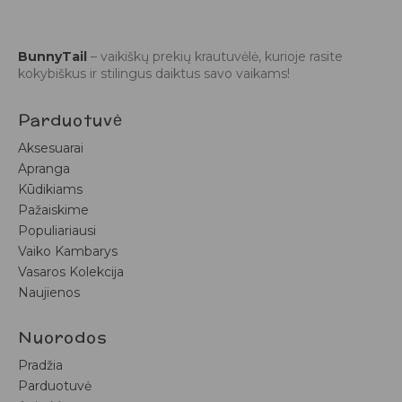
BunnyTail
– vaikiškų prekių krautuvėlė, kurioje rasite
kokybiškus ir stilingus daiktus savo vaikams!
Parduotuvė
Aksesuarai
Apranga
Kūdikiams
Pažaiskime
Populiariausi
Vaiko Kambarys
Vasaros Kolekcija
Naujienos
Nuorodos
Pradžia
Parduotuvė