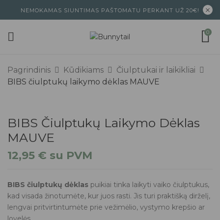
NEMOKAMAS SIUNTIMAS PAŠTOMATU PERKANT UŽ 20€!
0
Pagrindinis
Kūdikiams
Čiulptukai ir laikikliai
BIBS čiulptukų laikymo dėklas MAUVE
BIBS Čiulptukų Laikymo Dėklas
MAUVE
12,95
€
su PVM
BIBS čiulptukų dėklas
puikiai tinka laikyti vaiko čiulptukus,
kad visada žinotumėte, kur juos rasti. Jis turi praktišką dirželį,
lengvai pritvirtintumėte prie vežimėlio, vystymo krepšio ar
lovelės.