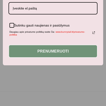
suaugusiesiems. Tai ne žaislas.
Pagaminta etiškai.
BIBS kuria savo gaminius, atsižvelgdami į planetą ir
vaikus
,
Sutinku gauti naujienas ir pasiūlymus
kurie ją paveldės.
Daugiau apie privatumo politiką rasite čia:
www.bunnytail.lt/privatumo-
politika
Medžiaga:
100% maistinis silikonas.
Priežiūra:
Valykite drėgnu skudurėliu ir kruopščiai
PRENUMERUOTI
nusausinkite, kad išvengtumėte bakterijų dauginimosi ir
pelėsio.