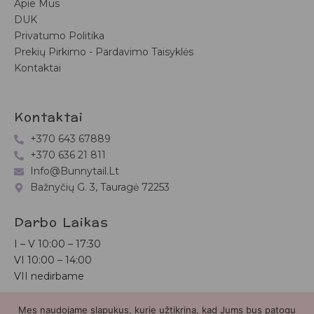
Apie Mus
DUK
Privatumo Politika
Prekių Pirkimo - Pardavimo Taisyklės
Kontaktai
Kontaktai
+370 643 67889
+370 636 21 811
Info@bunnytail.lt
Bažnyčių G. 3, Tauragė 72253
Darbo Laikas
I – V
10:00 – 17:30
VI
10:00 – 14:00
VII nedirbame
Mes naudojame slapukus, kurie užtikrina, kad Jums bus patogu