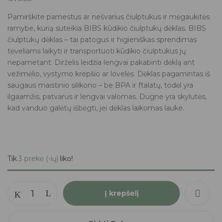
Pamirškite pamestus ar nešvarius čiulptukus ir mėgaukitės
ramybe, kurią suteikia BIBS kūdikio čiulptukų dėklas. BIBS
čiulptukų dėklas – tai patogus ir higieniškas sprendimas
tėveliams laikyti ir transportuoti kūdikio čiulptukus jų
nepametant. Dirželis leidžia lengvai pakabinti dėklą ant
vežimėlio, vystymo krepšio ar lovelės. Dėklas pagamintas iš
saugaus maistinio silikono – be BPA ir ftalatų, todėl yra
ilgaamžis, patvarus ir lengvai valomas. Dugne yra skylutės,
kad vanduo galėtų išbėgti, jei dėklas laikomas lauke.
Tik
3 prekė (-ių)
liko!
Į krepšelį