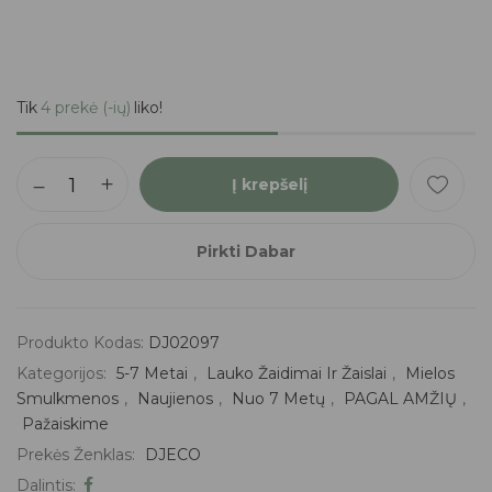
Tik
4 prekė (-ių)
liko!
Į krepšelį
Pirkti Dabar
Produkto Kodas:
DJ02097
Kategorijos:
5-7 Metai
,
Lauko Žaidimai Ir Žaislai
,
Mielos
Smulkmenos
,
Naujienos
,
Nuo 7 Metų
,
PAGAL AMŽIŲ
,
Pažaiskime
Prekės Ženklas:
DJECO
Dalintis: