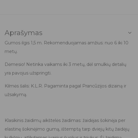
Aprašymas
Gumos ilgis 1,5 m. Rekomenduojamas amžius: nuo 6 iki 10
metų.
Dėmesio! Netinka vaikams iki 3 metų, dėl smulkių detalių
yra pavojus užspringti.
Kilmės šalis: K.L.R. Pagaminta pagal Prancūzijos dizainą ir
užsakymą.
Klasikinis žaidimų aikštelės žaidimas: žaidėjas šokinėja per
elastinę šokinėjimo gumą, ištemptą tarp dviejų kitų žaidėjų
kulkšnių, atlikdamas įvairius šuolius ir triukus. Šį žaidimą