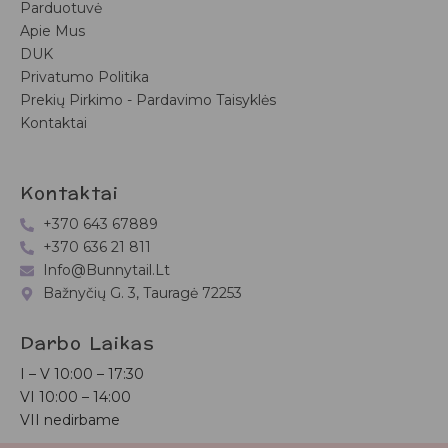
Parduotuvė
Apie Mus
DUK
Privatumo Politika
Prekių Pirkimo - Pardavimo Taisyklės
Kontaktai
Kontaktai
+370 643 67889
+370 636 21 811
Info@bunnytail.lt
Bažnyčių G. 3, Tauragė 72253
Darbo Laikas
I – V
10:00 – 17:30
VI
10:00 – 14:00
VII nedirbame