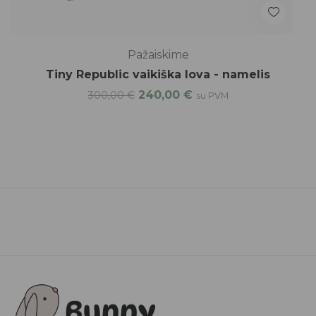
Pažaiskime
Tiny Republic vaikiška lova - namelis
240,00
€
300,00
€
su PVM