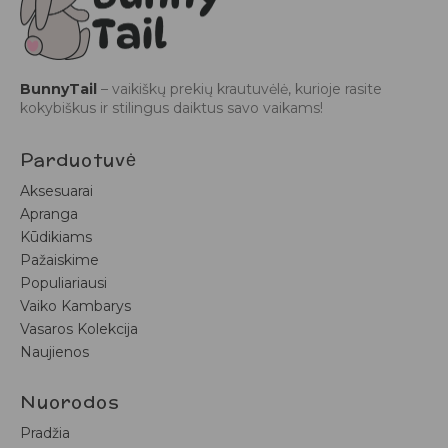
BunnyTail
– vaikiškų prekių krautuvėlė, kurioje rasite
kokybiškus ir stilingus daiktus savo vaikams!
Parduotuvė
Aksesuarai
Apranga
Kūdikiams
Pažaiskime
Populiariausi
Vaiko Kambarys
Vasaros Kolekcija
Naujienos
Nuorodos
Pradžia