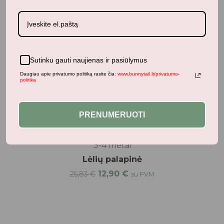
Sutinku gauti naujienas ir pasiūlymus
Daugiau apie privatumo politiką rasite čia:
www.bunnytail.lt/privatumo-
politika
PRENUMERUOTI
3-4 metai
Lėlių palapinė
12,90
€
25,83
€
su PVM