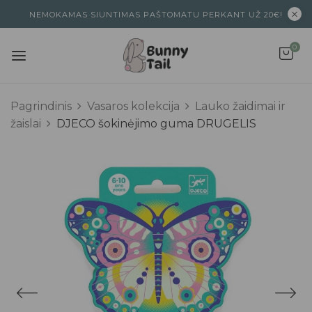
NEMOKAMAS SIUNTIMAS PAŠTOMATU PERKANT UŽ 20€!
0
Pagrindinis
Vasaros kolekcija
Lauko žaidimai ir
žaislai
DJECO šokinėjimo guma DRUGELIS