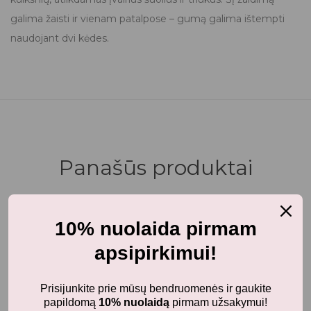
galima žaisti ir vienam patalpose – gumą galima ištempti
naudojant dvi kėdes.
Panašūs produktai
10% nuolaida pirmam
-50%
apsipirkimui!
Prisijunkite prie mūsų bendruomenės ir gaukite
papildomą
10% nuolaidą
pirmam užsakymui!