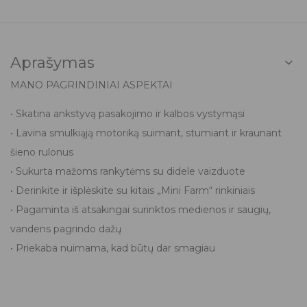
Aprašymas
MANO PAGRINDINIAI ASPEKTAI
• Skatina ankstyvą pasakojimo ir kalbos vystymąsi
• Lavina smulkiąją motoriką suimant, stumiant ir kraunant
šieno rulonus
• Sukurta mažoms rankytėms su didele vaizduote
• Derinkite ir išplėskite su kitais „Mini Farm“ rinkiniais
• Pagaminta iš atsakingai surinktos medienos ir saugių,
vandens pagrindo dažų
• Priekaba nuimama, kad būtų dar smagiau