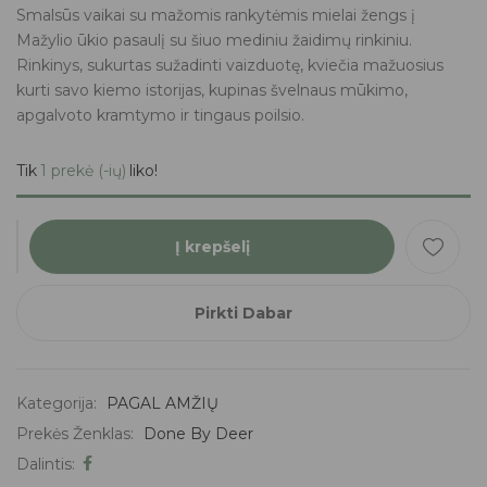
Smalsūs vaikai su mažomis rankytėmis mielai žengs į
Mažylio ūkio pasaulį su šiuo mediniu žaidimų rinkiniu.
Rinkinys, sukurtas sužadinti vaizduotę, kviečia mažuosius
kurti savo kiemo istorijas, kupinas švelnaus mūkimo,
apgalvoto kramtymo ir tingaus poilsio.
Tik
1 prekė (-ių)
liko!
Į krepšelį
Pirkti Dabar
Kategorija:
PAGAL AMŽIŲ
Prekės Ženklas:
Done By Deer
Dalintis: