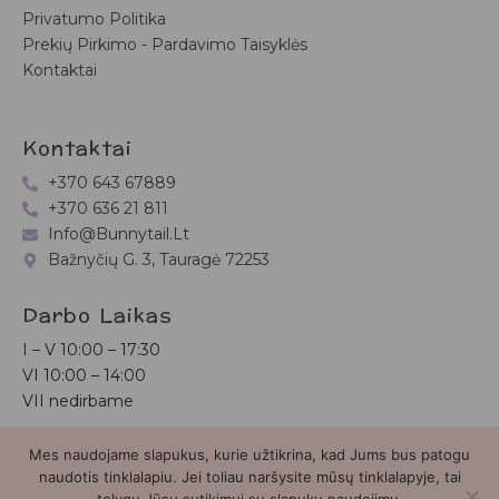
Privatumo Politika
Prekių Pirkimo - Pardavimo Taisyklės
Kontaktai
Kontaktai
+370 643 67889
+370 636 21 811
Info@bunnytail.lt
Bažnyčių G. 3, Tauragė 72253
Darbo Laikas
I – V
10:00 – 17:30
VI
10:00 – 14:00
VII nedirbame
Mes naudojame slapukus, kurie užtikrina, kad Jums bus patogu
Bunnytail.lt
| Copyright 2026 | Svetainė sukurta
Myra.lt
naudotis tinklalapiu. Jei toliau naršysite mūsų tinklalapyje, tai