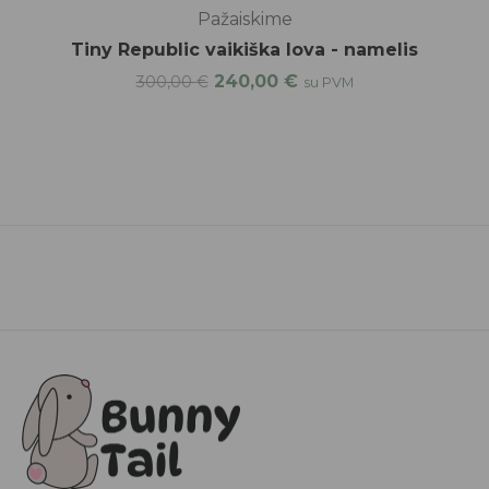
Pažaiskime
Tiny Republic vaikiška lova - namelis
240,00
€
300,00
€
su PVM