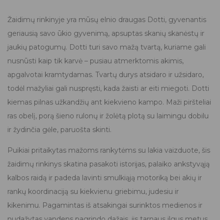
Žaidimų rinkinyje yra mūsų elnio draugas Dotti, gyvenantis
geriausią savo ūkio gyvenimą, apsuptas skanių skanėstų ir
jaukių patogumų. Dotti turi savo mažą tvartą, kuriame gali
nusnūsti kaip tik karvė – pusiau atmerktomis akimis,
apgalvotai kramtydamas. Tvartų durys atsidaro ir užsidaro,
todėl mažyliai gali nuspręsti, kada žaisti ar eiti miegoti. Dotti
kiemas pilnas užkandžių ant kiekvieno kampo. Maži piršteliai
ras obelį, porą šieno rulonų ir žolėtą plotą su laimingu dobilu
ir žydinčia gėle, paruošta skinti.
Puikiai pritaikytas mažoms rankytėms su lakia vaizduote, šis
žaidimų rinkinys skatina pasakoti istorijas, palaiko ankstyvąją
kalbos raidą ir padeda lavinti smulkiąją motoriką bei akių ir
rankų koordinaciją su kiekvienu griebimu, judesiu ir
kikenimu. Pagamintas iš atsakingai surinktos medienos ir
nudažytas vandens pagrindo dažais, jis tarnaus ilgus metus