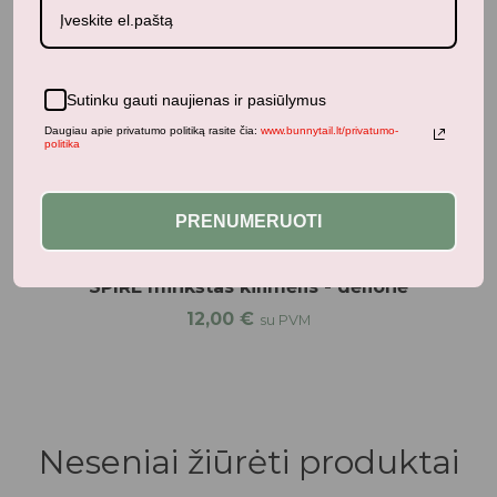
34,95
€
su PVM
Sutinku gauti naujienas ir pasiūlymus
Panašūs produktai
Daugiau apie privatumo politiką rasite čia:
www.bunnytail.lt/privatumo-
politika
PRENUMERUOTI
Dėlionės
SPIRE minkštas kilimėlis - dėlionė
12,00
€
su PVM
Neseniai žiūrėti produktai