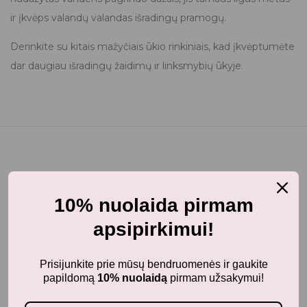
ir įkvėps valandų valandas išradingų pramogų.
Derinkite su kitais mažyčiais ūkio rinkiniais, kad įkvėptumėte
dar daugiau išradingų žaidimų ir linksmybių ūkyje.
Jums taip pat gali patikti...
10% nuolaida pirmam
apsipirkimui!
Prisijunkite prie mūsų bendruomenės ir gaukite
iki 12 mėn.
papildomą
10% nuolaidą
pirmam užsakymui!
DONE BY DEER Veriamos medinės kaladėlės -
Raffi Colour mix