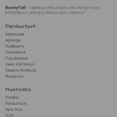
BunnyTail
– vaikiškų prekių krautuvėlė, kurioje rasite
kokybiškus ir stilingus daiktus savo vaikams!
Parduotuvė
Aksesuarai
Apranga
Kūdikiams
Pažaiskime
Populiariausi
Vaiko Kambarys
Vasaros Kolekcija
Naujienos
Nuorodos
Pradžia
Parduotuvė
Apie Mus
DUK