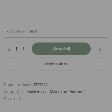
Tik
3 prekė (-ių)
liko!
Į krepšelį
Pirkti Dabar
Produkto Kodas:
1323822
Kategorijos:
Maitinimas
,
Maitinimo Priemonės
Dalintis: