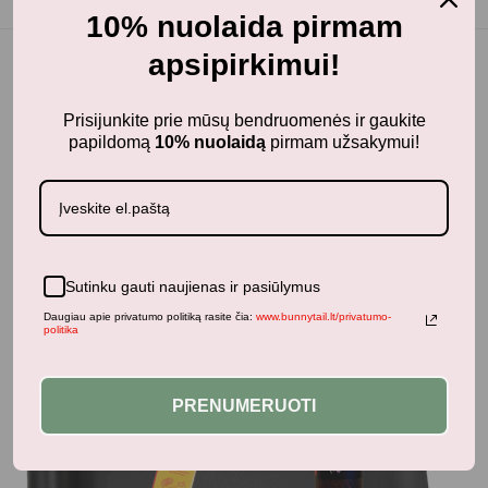
10% nuolaida pirmam
apsipirkimui!
Prisijunkite prie mūsų bendruomenės ir gaukite
Panašūs produktai
papildomą
10% nuolaidą
pirmam užsakymui!
-35%
Sutinku gauti naujienas ir pasiūlymus
Daugiau apie privatumo politiką rasite čia:
www.bunnytail.lt/privatumo-
politika
PRENUMERUOTI