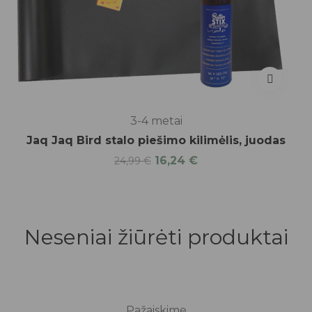
3-4 metai
Jaq Jaq Bird stalo piešimo kilimėlis, juodas
16,24
€
24,99
€
Neseniai žiūrėti produktai
-20%
Pažaiskime