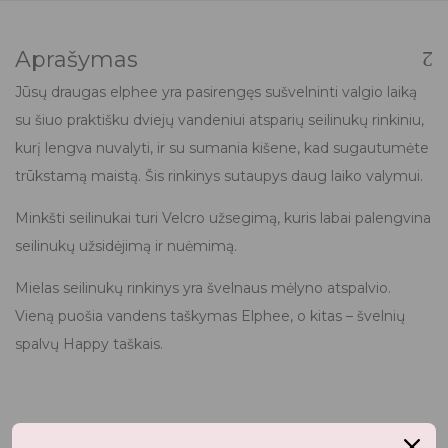
Aprašymas
Jūsų draugas elphee yra pasirengęs sušvelninti valgio laiką
su šiuo praktišku dviejų vandeniui atsparių seilinukų rinkiniu,
kurį lengva nuvalyti, ir su sumania kišene, kad sugautumėte
trūkstamą maistą. Šis rinkinys sutaupys daug laiko valymui.
Minkšti seilinukai turi Velcro užsegimą, kuris labai palengvina
seilinukų užsidėjimą ir nuėmimą.
Mielas seilinukų rinkinys yra švelnaus mėlyno atspalvio.
Vieną puošia vandens taškymas Elphee, o kitas – švelnių
spalvų Happy taškais.