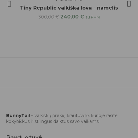
Tiny Republic vaikiška lova - namelis
240,00
€
300,00
€
su PVM
BunnyTail
– vaikiškų prekių krautuvėlė, kurioje rasite
kokybiškus ir stilingus daiktus savo vaikams!
Parduotuvė