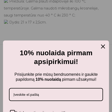
Priežiūra: Galima plauti indaplovėje iki 100 °C
temperatūroje. Galima naudoti mikrobangų krosnelėje,
saugi temperatūra: nuo 40 ° C iki 230 ° C;
Dydis: 21 x 17 x 2,5cm.
10% nuolaida pirmam
apsipirkimui!
Panašūs produktai
Prisijunkite prie mūsų bendruomenės ir gaukite
papildomą
10% nuolaidą
pirmam užsakymui!
Neseniai žiūrėti produktai