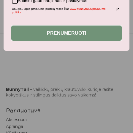
Sutinku gauti naujienas ir pasiūlymus
Daugiau apie privatumo politiką rasite čia:
www.bunnytail.lt/privatumo-
politika
PRENUMERUOTI
BunnyTail
– vaikiškų prekių krautuvėlė, kurioje rasite
kokybiškus ir stilingus daiktus savo vaikams!
Parduotuvė
Aksesuarai
Apranga