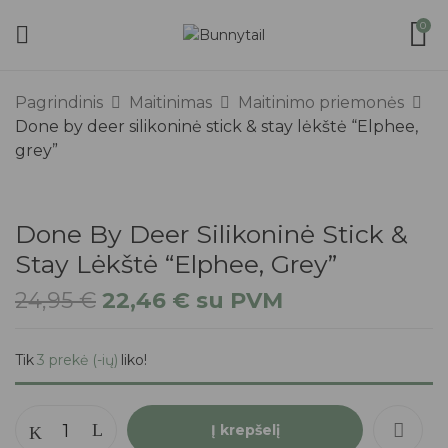
0
Pagrindinis
Maitinimas
Maitinimo priemonės
Done by deer silikoninė stick & stay lėkštė “Elphee,
grey”
Done By Deer Silikoninė Stick &
Stay Lėkštė “Elphee, Grey”
24,95
€
22,46
€
su PVM
Tik
3 prekė (-ių)
liko!
Į krepšelį