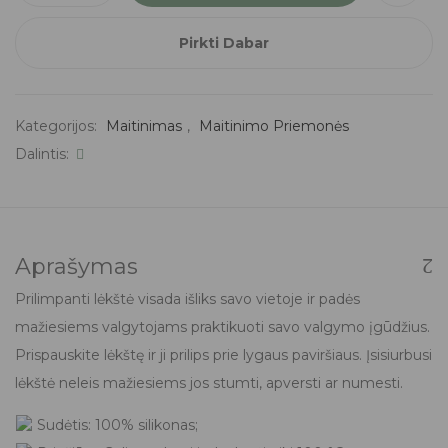
Pirkti Dabar
Kategorijos:
Maitinimas
,
Maitinimo Priemonės
Dalintis:
Aprašymas
Prilimpanti lėkštė visada išliks savo vietoje ir padės
mažiesiems valgytojams praktikuoti savo valgymo įgūdžius.
Prispauskite lėkštę ir ji prilips prie lygaus paviršiaus. Įsisiurbusi
lėkštė neleis mažiesiems jos stumti, apversti ar numesti.
Sudėtis: 100% silikonas;