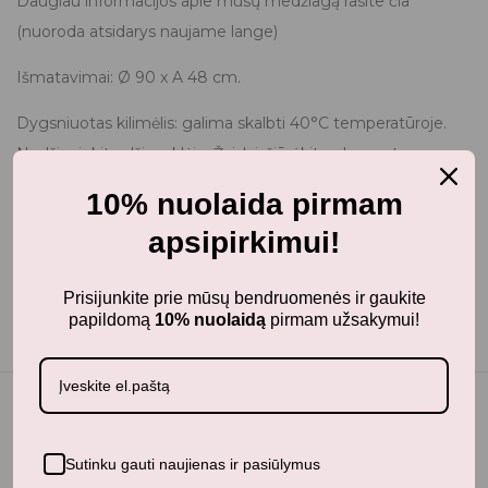
Daugiau informacijos apie mūsų medžiagą rasite čia
(nuoroda atsidarys naujame lange)
Išmatavimai: Ø 90 x A 48 cm.
Dygsniuotas kilimėlis: galima skalbti 40°C temperatūroje.
Nedžiovinkite džiovyklėje. Žaislai: žiūrėkite elementus
atskirai.
10% nuolaida pirmam
apsipirkimui!
Prisijunkite prie mūsų bendruomenės ir gaukite
papildomą
10% nuolaidą
pirmam užsakymui!
Sutinku gauti naujienas ir pasiūlymus
Jums taip pat gali patikti...