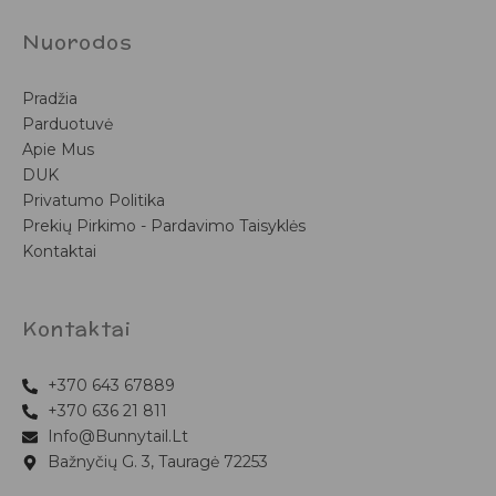
Nuorodos
Pradžia
Parduotuvė
Apie Mus
DUK
Privatumo Politika
Prekių Pirkimo - Pardavimo Taisyklės
Kontaktai
Kontaktai
+370 643 67889
+370 636 21 811
Info@bunnytail.lt
Bažnyčių G. 3, Tauragė 72253