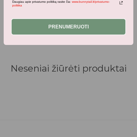
Daugiau apie privatumo politiką rasite čia:
www.bunnytail.lt/privatumo-
politika
PRENUMERUOTI
Panašūs produktai
Neseniai žiūrėti produktai