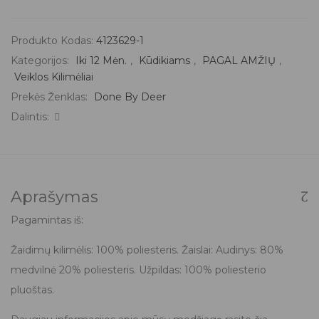
Produkto Kodas:
4123629-1
Kategorijos:
Iki 12 Mėn.
,
Kūdikiams
,
PAGAL AMŽIŲ
,
Veiklos Kilimėliai
Prekės Ženklas:
Done By Deer
Dalintis:
Aprašymas
Pagamintas iš:
Žaidimų kilimėlis: 100% poliesteris. Žaislai: Audinys: 80%
medvilnė 20% poliesteris. Užpildas: 100% poliesterio
pluoštas.