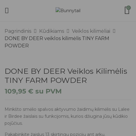
0
Pagrindinis
Kūdikiams
Veiklos kilimėliai
DONE BY DEER veiklos kilimėlis TINY FARM
POWDER
DONE BY DEER Veiklos Kilimėlis
TINY FARM POWDER
109,95
€
su PVM
Minkšto smėlio spalvos aktyvumo žaidimų kilimėlis su Lalee
ir Birdee žaislais su funkcijomis, kurios džiugina jūsų kūdikio
pojūčius.
Pakabinkite žaislus 13 skirtingų pozicijų ant arkų.