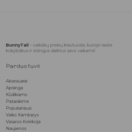
BunnyTail
– vaikiškų prekių krautuvėlė, kurioje rasite
kokybiškus ir stilingus daiktus savo vaikams!
Parduotuvė
Aksesuarai
Apranga
Kūdikiams
Pažaiskime
Populiariausi
Vaiko Kambarys
Vasaros Kolekcija
Naujienos