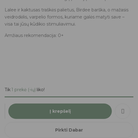
Lalee ir kaktusas traškės palietus, Birdee barška, o mažasis
veidrodėlis, varpelio formos, kuriame galės matyti save –
visa tai jūsų kūdikio stimuliavimui.
Amžiaus rekomendacija: 0+
Tik
1 prekė (-ių)
liko!
Į krepšelį
Pirkti Dabar