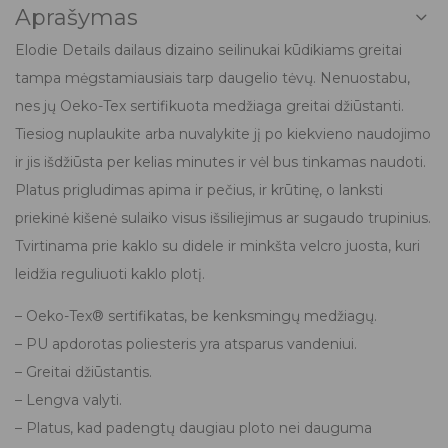
Aprašymas
Elodie Details dailaus dizaino seilinukai kūdikiams greitai
tampa mėgstamiausiais tarp daugelio tėvų. Nenuostabu,
nes jų Oeko-Tex sertifikuota medžiaga greitai džiūstanti.
Tiesiog nuplaukite arba nuvalykite jį po kiekvieno naudojimo
ir jis išdžiūsta per kelias minutes ir vėl bus tinkamas naudoti.
Platus prigludimas apima ir pečius, ir krūtinę, o lanksti
priekinė kišenė sulaiko visus išsiliejimus ar sugaudo trupinius.
Tvirtinama prie kaklo su didele ir minkšta velcro juosta, kuri
leidžia reguliuoti kaklo plotį.
– Oeko-Tex® sertifikatas, be kenksmingų medžiagų.
– PU apdorotas poliesteris yra atsparus vandeniui.
– Greitai džiūstantis.
– Lengva valyti.
– Platus, kad padengtų daugiau ploto nei dauguma