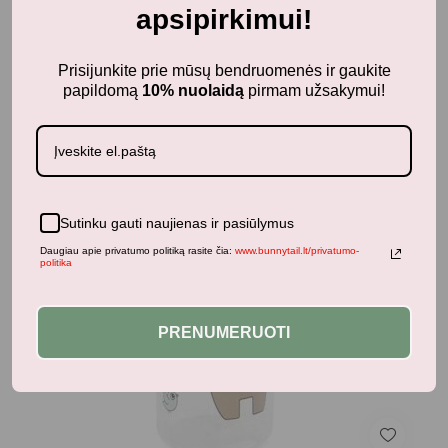
apsipirkimui!
Prisijunkite prie mūsų bendruomenės ir gaukite
papildomą
10% nuolaidą
pirmam užsakymui!
top
Sutinku gauti naujienas ir pasiūlymus
Daugiau apie privatumo politiką rasite čia:
www.bunnytail.lt/privatumo-
politika
PRENUMERUOTI