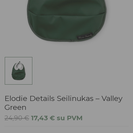
Elodie Details Seilinukas – Valley
Green
24,90
€
17,43
€
su PVM