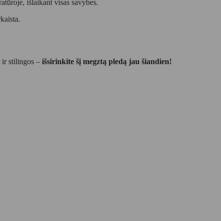
tūroje, išlaikant visas savybes.
kaista.
ir stilingos –
išsirinkite šį megztą pledą jau šiandien!