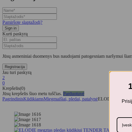
Pamiršote slaptažodį?
Kurti paskyrą
Jūsų asmeniniai duomenys bus naudojami patogesniam naršymui šiame
Jau turi paskyrą
2
0
Krepšelis(0)
Jūsų krepšelis šiuo metu tuščias.
Parduotuvė
Pagrindinis
Kūdikiams
Miegmaišiai, pledai, patalynė
ELODIE megztas
Pris