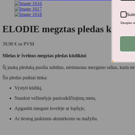
Suti
Daugiau ap
ELODIE megztas pledas kūdi
39,90
€
su PVM
Mielas ir švelnus megztas pledas kūdikiui
Šį jaukų pleduką puošia subtilus, nėriniuotas mezgimo raštas, kuris ne 
Šis pledas puikiai tinka:
Vystyti kūdikį,
Naudoti vežimėlyje pasivaikščiojimų metu,
Apgaubti miegant lovelėje ar lopšyje,
Ar tiesiog jaukioms akimirkoms su mažyliu.