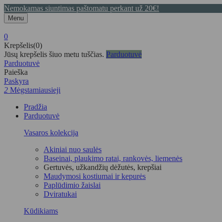
Nemokamas siuntimas paštomatu perkant už 20€!
Menu
0
Krepšelis(0)
Jūsų krepšelis šiuo metu tuščias.
Parduotuvė
Parduotuvė
Paieška
Paskyra
2
Mėgstamiausieji
Pradžia
Parduotuvė
Vasaros kolekcija
Akiniai nuo saulės
Baseinai, plaukimo ratai, rankovės, liemenės
Gertuvės, užkandžių dėžutės, krepšiai
Maudymosi kostiumai ir kepurės
Paplūdimio žaislai
Dviratukai
Kūdikiams