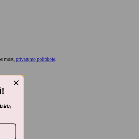
tos mūsų
privatumo politikoje
.
!
laidą