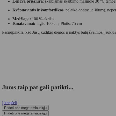
Lengva priežiūra
: skalbiamas skalbimo mašinoje 30 °C tempera
Kvėpuojantis ir komfortiškas
: palaiko optimalią šilumą, neper
Medžiaga:
100 % akrilas
Išmatavimai:
Ilgis: 100 cm, Plotis: 75 cm
Pasirūpinkite, kad Jūsų kūdikio dienos ir naktys būtų švelnios, jaukios 
Jums taip pat gali patikti...
Į krepšelį
Pridėti prie mėgstamiausiųjų
Pridėti prie mėgstamiausiųjų