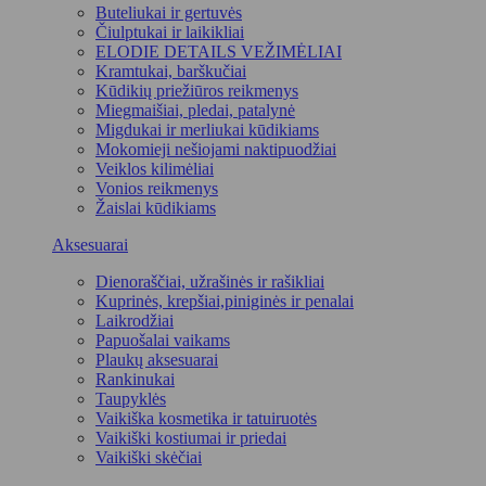
Buteliukai ir gertuvės
Čiulptukai ir laikikliai
ELODIE DETAILS VEŽIMĖLIAI
Kramtukai, barškučiai
Kūdikių priežiūros reikmenys
Miegmaišiai, pledai, patalynė
Migdukai ir merliukai kūdikiams
Mokomieji nešiojami naktipuodžiai
Veiklos kilimėliai
Vonios reikmenys
Žaislai kūdikiams
Aksesuarai
Dienoraščiai, užrašinės ir rašikliai
Kuprinės, krepšiai,piniginės ir penalai
Laikrodžiai
Papuošalai vaikams
Plaukų aksesuarai
Rankinukai
Taupyklės
Vaikiška kosmetika ir tatuiruotės
Vaikiški kostiumai ir priedai
Vaikiški skėčiai