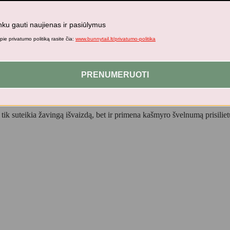
nku gauti naujienas ir pasiūlymus
ie privatumo politiką rasite čia:
www.bunnytail.lt/privatumo-politika
kiui TENDER TAUPE
PRENUMERUOTI
tik suteikia žavingą išvaizdą, bet ir primena kašmyro švelnumą prisiliet