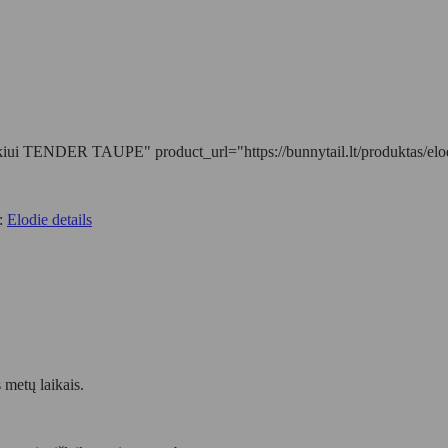
ui TENDER TAUPE" product_url="https://bunnytail.lt/produktas/elodi
s:
Elodie details
s metų laikais.