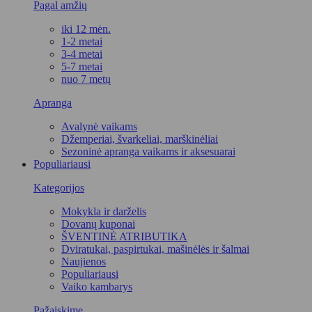
Pagal amžių
iki 12 mėn.
1-2 metai
3-4 metai
5-7 metai
nuo 7 metų
Apranga
Avalynė vaikams
Džemperiai, švarkeliai, marškinėliai
Sezoninė apranga vaikams ir aksesuarai
Populiariausi
Kategorijos
Mokykla ir darželis
Dovanų kuponai
ŠVENTINĖ ATRIBUTIKA
Dviratukai, paspirtukai, mašinėlės ir šalmai
Naujienos
Populiariausi
Vaiko kambarys
Pažaiskime