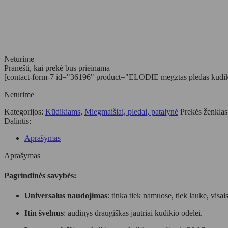
Neturime
Pranešti, kai prekė bus prieinama
[contact-form-7 id="36196" product="ELODIE megztas pledas kūdiki
Neturime
Kategorijos:
Kūdikiams
,
Miegmaišiai, pledai, patalynė
Prekės ženkla
Dalintis:
Aprašymas
Aprašymas
Pagrindinės savybės:
Universalus naudojimas
: tinka tiek namuose, tiek lauke, visai
Itin švelnus
: audinys draugiškas jautriai kūdikio odelei.