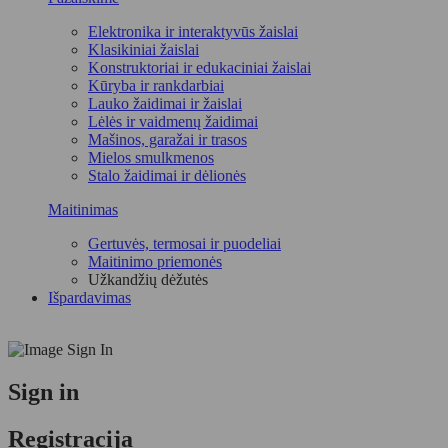
Elektronika ir interaktyvūs žaislai
Klasikiniai žaislai
Konstruktoriai ir edukaciniai žaislai
Kūryba ir rankdarbiai
Lauko žaidimai ir žaislai
Lėlės ir vaidmenų žaidimai
Mašinos, garažai ir trasos
Mielos smulkmenos
Stalo žaidimai ir dėlionės
Maitinimas
Gertuvės, termosai ir puodeliai
Maitinimo priemonės
Užkandžių dėžutės
Išpardavimas
Sign in
Registracija