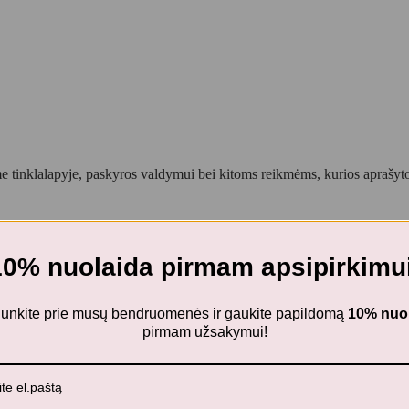
 tinklalapyje, paskyros valdymui bei kitoms reikmėms, kurios aprašy
10% nuolaida pirmam apsipirkimui
 pledas kūdikiui TENDER TAUPE
ijunkite prie mūsų bendruomenės ir gaukite papildomą
10% nuo
pirmam užsakymui!