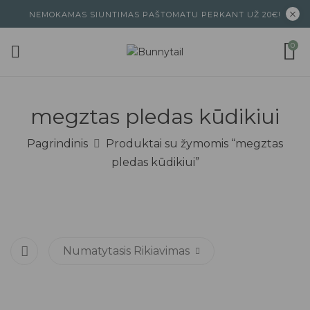
NEMOKAMAS SIUNTIMAS PAŠTOMATU PERKANT UŽ 20€!
0
megztas pledas kūdikiui
Pagrindinis
Produktai su žymomis “megztas
pledas kūdikiui”
Numatytasis Rikiavimas