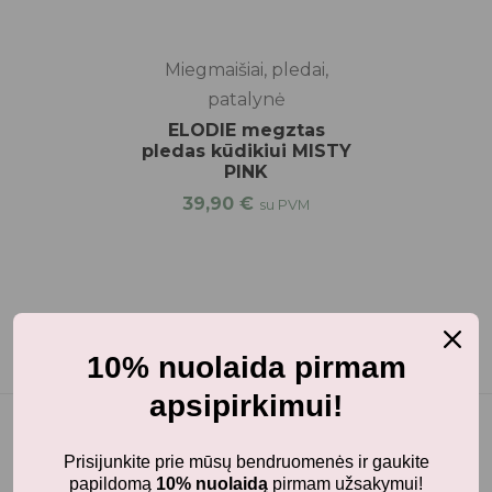
Miegmaišiai, pledai,
patalynė
ELODIE megztas
pledas kūdikiui MISTY
PINK
39,90
€
su PVM
10% nuolaida pirmam
apsipirkimui!
Prisijunkite prie mūsų bendruomenės ir gaukite
papildomą
10% nuolaidą
pirmam užsakymui!