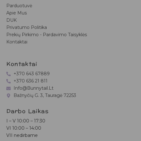
Parduotuvė
Apie Mus
DUK
Privatumo Politika
Prekių Pirkimo - Pardavimo Taisyklės
Kontaktai
Kontaktai
+370 643 67889
+370 636 21 811
Info@bunnytail.lt
Bažnyčių G. 3, Tauragė 72253
Darbo Laikas
I – V
10:00 – 17:30
VI
10:00 – 14:00
VII nedirbame