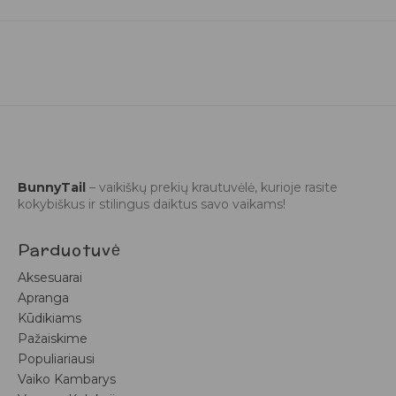
BunnyTail
– vaikiškų prekių krautuvėlė, kurioje rasite
kokybiškus ir stilingus daiktus savo vaikams!
Parduotuvė
Aksesuarai
Apranga
Kūdikiams
Pažaiskime
Populiariausi
Vaiko Kambarys