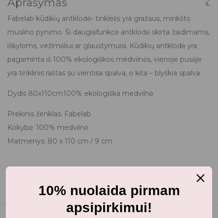
Aprašymas
Fabelab kūdikių antklodė- tinklelis yra gražaus, minkšto
muslino pynimo. Ši daugiafunkcė antklodė skirta žaidimams,
iškyloms, vežimėliui ar glaustymuisi. Kūdikių antklodė yra
pagaminta iš 100% ekologiškos medvilnės, vienoje pusėje
yra tinklinis raštas su vientisa spalva, o kita – blyškia spalva.
Dydis 80x110cm100% ekologiška medvilnė
Prekinis ženklas: Fabelab
Kokybė: 100% medvilnė
Matmenys: 80 x 110 cm / 9 cm
10% nuolaida pirmam
apsipirkimui!