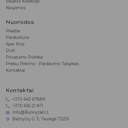
Vasaros Kolekcija
Naujienos
Nuorodos
Pradžia
Parduotuvė
Apie Mus
DUK
Privatumo Politika
Prekių Pirkimo - Pardavimo Taisyklės
Kontaktai
Kontaktai
+370 643 67889
+370 636 21 811
Info@bunnytail.lt
Bažnyčių G. 3, Tauragė 72253