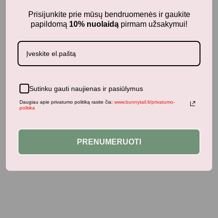
Prisijunkite prie mūsų bendruomenės ir gaukite
papildomą
10% nuolaidą
pirmam užsakymui!
Jums taip pat gali patikti...
Panašūs produktai
Sutinku gauti naujienas ir pasiūlymus
Daugiau apie privatumo politiką rasite čia:
www.bunnytail.lt/privatumo-
politika
PRENUMERUOTI
Neseniai žiūrėti produktai