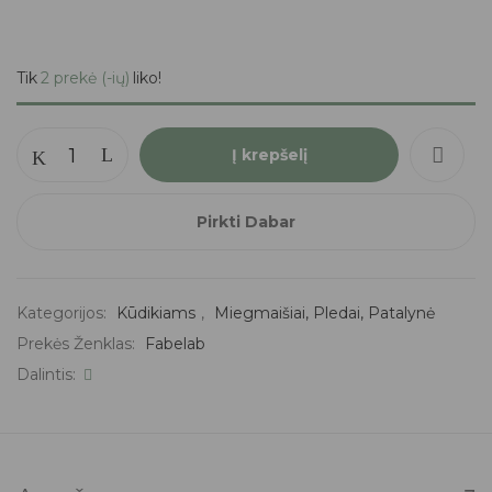
Tik
2 prekė (-ių)
liko!
Į krepšelį
Pirkti Dabar
Kategorijos:
Kūdikiams
,
Miegmaišiai, Pledai, Patalynė
Prekės Ženklas:
Fabelab
Dalintis: