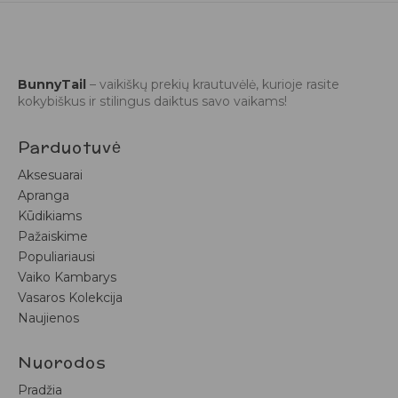
BunnyTail
– vaikiškų prekių krautuvėlė, kurioje rasite
kokybiškus ir stilingus daiktus savo vaikams!
Parduotuvė
Aksesuarai
Apranga
Kūdikiams
Pažaiskime
Populiariausi
Vaiko Kambarys
Vasaros Kolekcija
Naujienos
Nuorodos
Pradžia