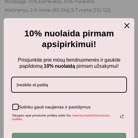
Medžiaga: 70% bambukas, 30% medvilnė;
Matmenys: 2-4 metai (92-104), 5-7 metai (110-122)
10% nuolaida pirmam
apsipirkimui!
Prisijunkite prie mūsų bendruomenės ir gaukite
papildomą
10% nuolaidą
pirmam užsakymui!
Papildoma informacija
Dydis
92-104cm
Sutinku gauti naujienas ir pasiūlymus
Daugiau apie privatumo politiką rasite čia:
www.bunnytail.lt/privatumo-
politika