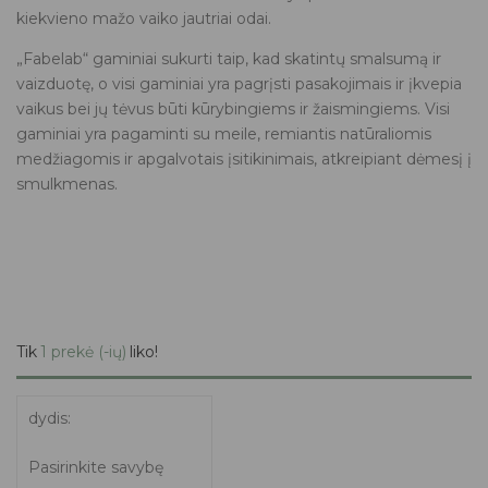
kiekvieno mažo vaiko jautriai odai.
„Fabelab“ gaminiai sukurti taip, kad skatintų smalsumą ir
vaizduotę, o visi gaminiai yra pagrįsti pasakojimais ir įkvepia
vaikus bei jų tėvus būti kūrybingiems ir žaismingiems. Visi
gaminiai yra pagaminti su meile, remiantis natūraliomis
medžiagomis ir apgalvotais įsitikinimais, atkreipiant dėmesį į
smulkmenas.
Tik
1 prekė (-ių)
liko!
dydis