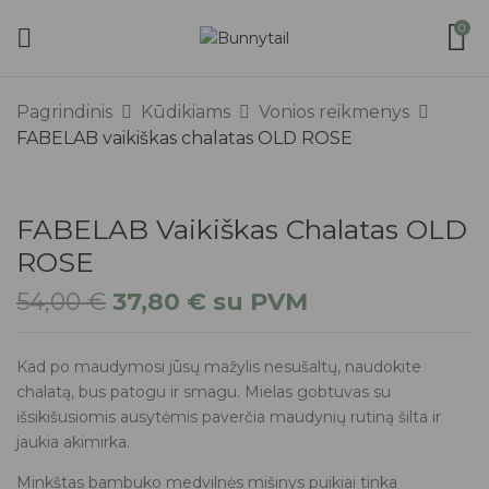
0
Pagrindinis
Kūdikiams
Vonios reikmenys
FABELAB vaikiškas chalatas OLD ROSE
FABELAB Vaikiškas Chalatas OLD
ROSE
54,00
€
37,80
€
su PVM
Kad po maudymosi jūsų mažylis nesušaltų, naudokite
chalatą, bus patogu ir smagu. Mielas gobtuvas su
išsikišusiomis ausytėmis paverčia maudynių rutiną šilta ir
jaukia akimirka.
Minkštas bambuko medvilnės mišinys puikiai tinka