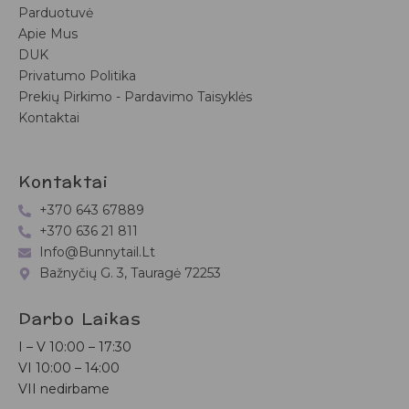
Parduotuvė
Apie Mus
DUK
Privatumo Politika
Prekių Pirkimo - Pardavimo Taisyklės
Kontaktai
Kontaktai
+370 643 67889
+370 636 21 811
Info@bunnytail.lt
Bažnyčių G. 3, Tauragė 72253
Darbo Laikas
I – V
10:00 – 17:30
VI
10:00 – 14:00
VII nedirbame