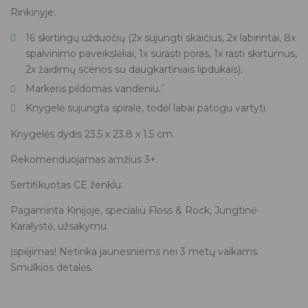
Rinkinyje:
16 skirtingų užduočių (2x sujungti skaičius, 2x labirintai, 8x
spalvinimo paveikslėliai, 1x surasti poras, 1x rasti skirtumus,
2x žaidimų scenos su daugkartiniais lipdukais).
Markeris pildomas vandeniu.`
Knygelė sujungta spirale, todėl labai patogu vartyti.
Knygelės dydis 23.5 x 23.8 x 1.5 cm.
Rekomenduojamas amžius 3+.
Sertifikuotas CE ženklu.
Pagaminta Kinijoje, specialiu Floss & Rock, Jungtinė
Karalystė, užsakymu.
Įspėjimas! Netinka jaunesniems nei 3 metų vaikams.
Smulkios detalės.