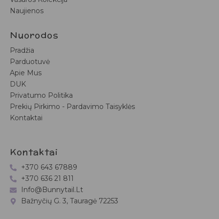
Naujienos
Nuorodos
Pradžia
Parduotuvė
Apie Mus
DUK
Privatumo Politika
Prekių Pirkimo - Pardavimo Taisyklės
Kontaktai
Kontaktai
+370 643 67889
+370 636 21 811
Info@bunnytail.lt
Bažnyčių G. 3, Tauragė 72253