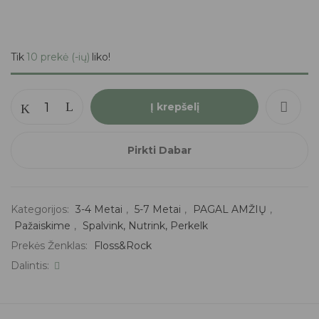
Tik
10 prekė (-ių)
liko!
Į krepšelį
Pirkti Dabar
Kategorijos:
3-4 Metai
,
5-7 Metai
,
PAGAL AMŽIŲ
,
Pažaiskime
,
Spalvink, Nutrink, Perkelk
Prekės Ženklas:
Floss&Rock
Dalintis: