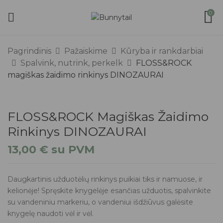
0
Pagrindinis
Pažaiskime
Kūryba ir rankdarbiai
Spalvink, nutrink, perkelk
FLOSS&ROCK
magiškas žaidimo rinkinys DINOZAURAI
FLOSS&ROCK Magiškas Žaidimo
Rinkinys DINOZAURAI
13,00
€
su PVM
Daugkartinis užduotėlių rinkinys puikiai tiks ir namuose, ir
kelionėje! Spręskite knygelėje esančias užduotis, spalvinkite
su vandeniniu markeriu, o vandeniui išdžiūvus galėsite
knygelę naudoti vėl ir vėl.