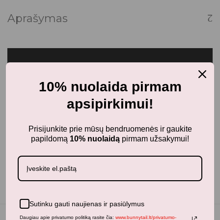
Aprašymas
10% nuolaida pirmam
apsipirkimui!
Prisijunkite prie mūsų bendruomenės ir gaukite
papildomą
10% nuolaidą
pirmam užsakymui!
Sutinku gauti naujienas ir pasiūlymus
Daugiau apie privatumo politiką rasite čia:
www.bunnytail.lt/privatumo-