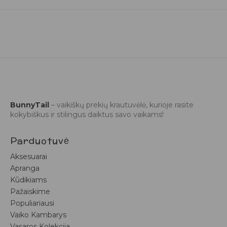
BunnyTail
– vaikiškų prekių krautuvėlė, kurioje rasite
kokybiškus ir stilingus daiktus savo vaikams!
Parduotuvė
Aksesuarai
Apranga
Kūdikiams
Pažaiskime
Populiariausi
Vaiko Kambarys
Vasaros Kolekcija