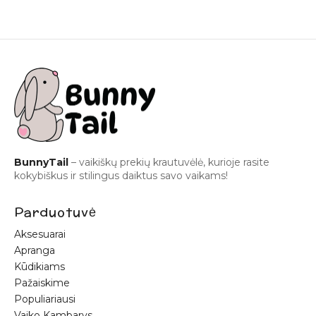
BunnyTail
– vaikiškų prekių krautuvėlė, kurioje rasite
kokybiškus ir stilingus daiktus savo vaikams!
Parduotuvė
Aksesuarai
Apranga
Kūdikiams
Pažaiskime
Populiariausi
Vaiko Kambarys