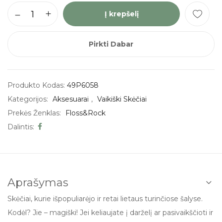
Į krepšelį
Pirkti Dabar
Produkto Kodas:
49P6058
Kategorijos:
Aksesuarai
,
Vaikiški Skėčiai
Prekės Ženklas:
Floss&Rock
Dalintis:
Aprašymas
Skėčiai, kurie išpopuliarėjo ir retai lietaus turinčiose šalyse.
Kodėl? Jie – magiški! Jei keliaujate į darželį ar pasivaikščioti ir