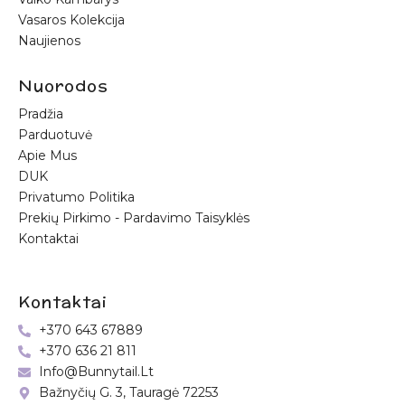
Vasaros Kolekcija
Naujienos
Nuorodos
Pradžia
Parduotuvė
Apie Mus
DUK
Privatumo Politika
Prekių Pirkimo - Pardavimo Taisyklės
Kontaktai
Kontaktai
+370 643 67889
+370 636 21 811
Info@bunnytail.lt
Bažnyčių G. 3, Tauragė 72253