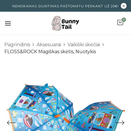
NEMOKAMAS SIUNTIMAS PAŠTOMATU PERKANT UŽ 20€!
0
Pagrindinis
Aksesuarai
Vaikiški skėčiai
FLOSS&ROCK Magiškas skėtis, Nuotykis