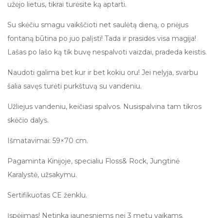
užėjo lietus, tikrai turėsite ką aptarti.
Su skėčiu smagu vaikščioti net saulėtą dieną, o priėjus
fontaną būtina po juo palįsti! Tada ir prasidės visa magija!
Lašas po lašo ką tik buvę nespalvoti vaizdai, pradeda keistis.
Naudoti galima bet kur ir bet kokiu oru! Jei nelyja, svarbu
šalia savęs turėti purkštuvą su vandeniu.
Užliejus vandeniu, keičiasi spalvos. Nusispalvina tam tikros
skėčio dalys.
Išmatavimai: 59×70 cm.
Pagaminta Kinijoje, specialiu Floss& Rock, Jungtinė
Karalystė, užsakymu.
Sertifikuotas CE ženklu.
Įspėjimas! Netinka jaunesniems nei 3 metų vaikams.