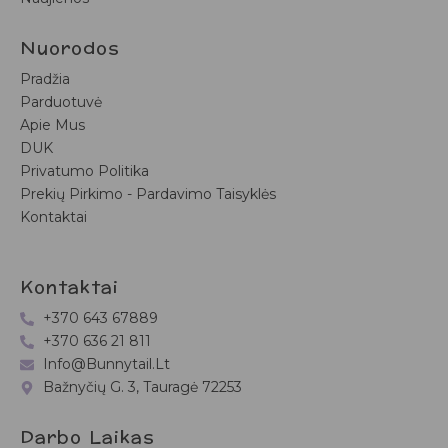
Nuorodos
Pradžia
Parduotuvė
Apie Mus
DUK
Privatumo Politika
Prekių Pirkimo - Pardavimo Taisyklės
Kontaktai
Kontaktai
+370 643 67889
+370 636 21 811
Info@bunnytail.lt
Bažnyčių G. 3, Tauragė 72253
Darbo Laikas