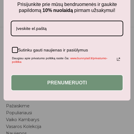
Prisijunkite prie mūsų bendruomenės ir gaukite
papildomą
10% nuolaidą
pirmam užsakymui!
Sutinku gauti naujienas ir pasiūlymus
BunnyTail
– vaikiškų prekių krautuvėlė, kurioje rasite
Daugiau apie privatumo politiką rasite čia:
www.bunnytail.lt/privatumo-
kokybiškus ir stilingus daiktus savo vaikams!
politika
Parduotuvė
PRENUMERUOTI
Aksesuarai
Apranga
Kūdikiams
Pažaiskime
Populiariausi
Vaiko Kambarys
Vasaros Kolekcija
Naujienos