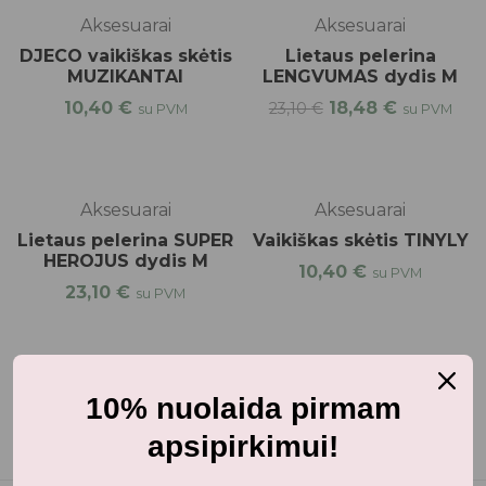
-20%
Aksesuarai
Aksesuarai
DJECO vaikiškas skėtis
Lietaus pelerina
MUZIKANTAI
LENGVUMAS dydis M
10,40
€
18,48
€
23,10
€
su PVM
su PVM
Aksesuarai
Aksesuarai
Lietaus pelerina SUPER
Vaikiškas skėtis TINYLY
HEROJUS dydis M
10,40
€
su PVM
23,10
€
su PVM
10% nuolaida pirmam
apsipirkimui!