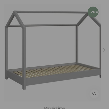
-20%
Pažaiskime