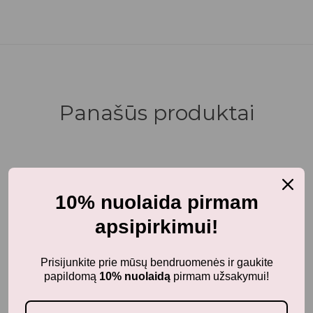
Panašūs produktai
-40%
10% nuolaida pirmam
apsipirkimui!
Prisijunkite prie mūsų bendruomenės ir gaukite
papildomą
10% nuolaidą
pirmam užsakymui!