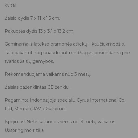
kvitai.
Žaislo dydis 7 x 11 x 1.5 cm.
Pakuotės dydis 13 x 3.1 x 13.2 cm.
Gaminama iš latekso pramonės atliekų – kaučiukmedžio.
Taip pakartotinai panaudojant medžiagas, prisidedama prie
tvarios žaislų gamybos.
Rekomenduojama vaikams nuo 3 metų.
Žaislas paženklintas CE ženklu.
Pagaminta Indonezijoje specialiu Cyrus International Co.
Ltd, Mentari, JAV, užsakymu.
Įspėjimas! Netinka jaunesniems nei 3 metų vaikams.
Užspringimo rizika.