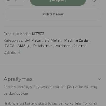
Pirkti Dabar
Produkto Kodas:
MT7513
Kategorijos:
3-4 Metai
,
5-7 Metai
,
Mediniai Žaislai
,
PAGAL AMŽIŲ
,
Pažaiskime
,
Vaidmenų Žaidimai
Dalintis:
Aprašymas
Žaislinis kortelių skaitytuvas puikiai tiks jūsų vaiko žaidimų
parduotuvėlėje!
Rinkinyje yra kortelių skaitytuvas, banko kortelė ir pirkimo