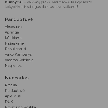
BunnyTail
– vaikiškų prekių krautuvėlė, kurioje rasite
kokybiškus ir stilingus daiktus savo vaikams!
Parduotuvė
Aksesuarai
Apranga
Kūdikiams
Pažaiskime
Populiariausi
Vaiko Kambarys
Vasaros Kolekcija
Naujienos
Nuorodos
Pradžia
Parduotuvė
Apie Mus
DUK
Privatumo Politika