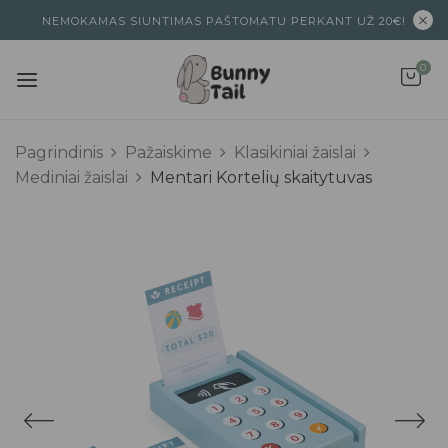
NEMOKAMAS SIUNTIMAS PAŠTOMATU PERKANT UŽ 20€!
0
Pagrindinis
Pažaiskime
Klasikiniai žaislai
Mediniai žaislai
Mentari Kortelių skaitytuvas