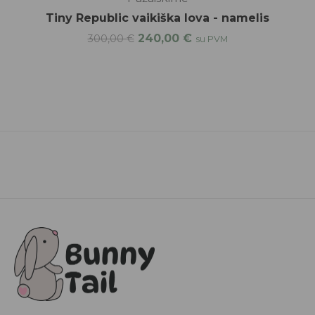
Tiny Republic vaikiška lova - namelis
240,00
€
300,00
€
su PVM