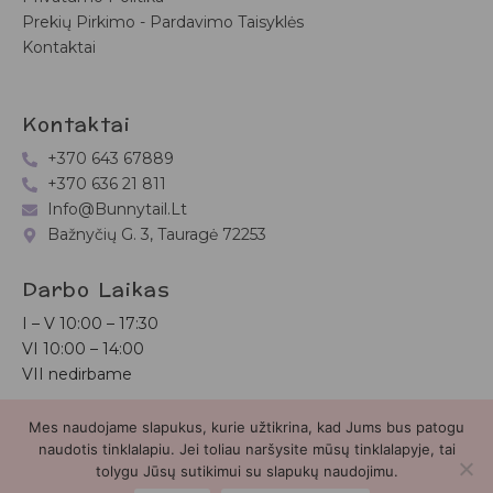
Prekių Pirkimo - Pardavimo Taisyklės
Kontaktai
Kontaktai
+370 643 67889
+370 636 21 811
Info@bunnytail.lt
Bažnyčių G. 3, Tauragė 72253
Darbo Laikas
I – V
10:00 – 17:30
VI
10:00 – 14:00
VII nedirbame
Mes naudojame slapukus, kurie užtikrina, kad Jums bus patogu
Bunnytail.lt
| Copyright 2026 | Svetainė sukurta
Myra.lt
naudotis tinklalapiu. Jei toliau naršysite mūsų tinklalapyje, tai
tolygu Jūsų sutikimui su slapukų naudojimu.
2