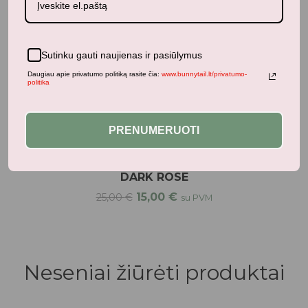
Sutinku gauti naujienas ir pasiūlymus
Daugiau apie privatumo politiką rasite čia:
www.bunnytail.lt/privatumo-
politika
PRENUMERUOTI
Maitinimas
LIEWOOD didelė užkandžių dėžutė - RABBIT
DARK ROSE
15,00
€
25,00
€
su PVM
Neseniai žiūrėti produktai