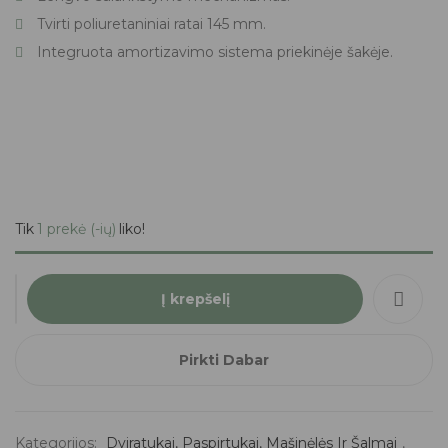
Tvirti poliuretaniniai ratai 145 mm.
Integruota amortizavimo sistema priekinėje šakėje.
Tik
1 prekė (-ių)
liko!
Į krepšelį
Pirkti Dabar
Kategorijos:
Dviratukai, Paspirtukai, Mašinėlės Ir Šalmai
,