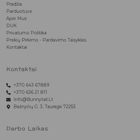
Pradžia
Parduotuvė
Apie Mus
DUK
Privatumo Politika
Prekių Pirkimo - Pardavimo Taisyklės
Kontaktai
Kontaktai
+370 643 67889
+370 636 21 811
Info@bunnytail.lt
Bažnyčių G. 3, Tauragė 72253
Darbo Laikas