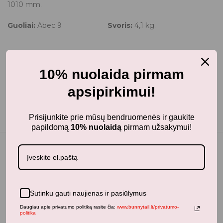
1010 mm.
Guoliai:
Abec 9
Svoris:
4,1 kg.
10% nuolaida pirmam
apsipirkimui!
Prisijunkite prie mūsų bendruomenės ir gaukite
papildomą
10% nuolaidą
pirmam užsakymui!
Jums taip pat gali patikti...
Sutinku gauti naujienas ir pasiūlymus
Daugiau apie privatumo politiką rasite čia:
www.bunnytail.lt/privatumo-
politika