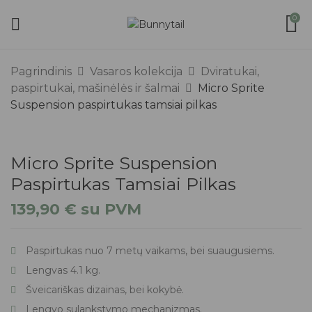
0
Pagrindinis
Vasaros kolekcija
Dviratukai,
paspirtukai, mašinėlės ir šalmai
Micro Sprite
Suspension paspirtukas tamsiai pilkas
Micro Sprite Suspension
Paspirtukas Tamsiai Pilkas
139,90
€
su PVM
Paspirtukas nuo 7 metų vaikams, bei suaugusiems.
Lengvas 4.1 kg.
Šveicariškas dizainas, bei kokybė.
Lengvo sulankstymo mechanizmas.