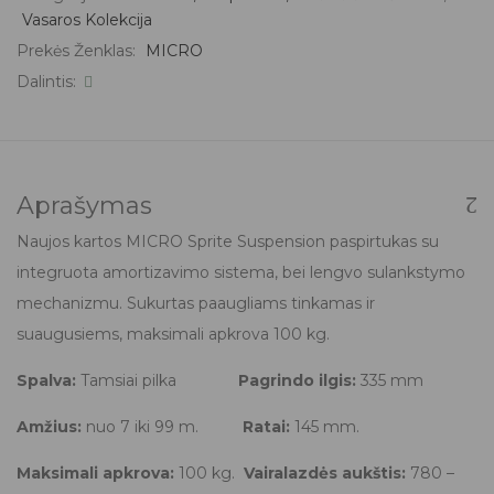
Vasaros Kolekcija
Prekės Ženklas:
MICRO
Dalintis:
Aprašymas
Naujos kartos MICRO Sprite Suspension paspirtukas su
integruota amortizavimo sistema, bei lengvo sulankstymo
mechanizmu. Sukurtas paaugliams tinkamas ir
suaugusiems, maksimali apkrova 100 kg.
Spalva:
Tamsiai pilka
Pagrindo ilgis:
335 mm
Amžius:
nuo 7 iki 99 m.
Ratai:
145 mm.
Maksimali apkrova:
100 kg.
Vairalazdės aukštis:
780 –