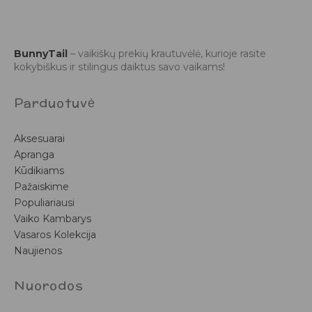
BunnyTail
– vaikiškų prekių krautuvėlė, kurioje rasite
kokybiškus ir stilingus daiktus savo vaikams!
Parduotuvė
Aksesuarai
Apranga
Kūdikiams
Pažaiskime
Populiariausi
Vaiko Kambarys
Vasaros Kolekcija
Naujienos
Nuorodos