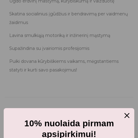
Ugdo erdvinį mastymą, kūrybiškumą ir vaizduotę
Skatina socialinius įgūdžius ir bendravimą per vaidmenų
žaidimus
Lavina smulkiąją motoriką ir inžinerinį mąstymą
Supažindina su įvairiomis profesijomis
Puiki dovana kūrybiškiems vaikams, mėgstantiems
statyti ir kurti savo pasakojimus!
10% nuolaida pirmam
apsipirkimui!