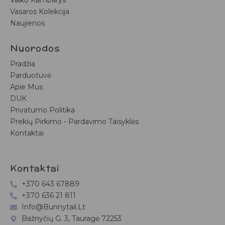
Vaiko Kambarys
Vasaros Kolekcija
Naujienos
Nuorodos
Pradžia
Parduotuvė
Apie Mus
DUK
Privatumo Politika
Prekių Pirkimo - Pardavimo Taisyklės
Kontaktai
Kontaktai
+370 643 67889
+370 636 21 811
Info@bunnytail.lt
Bažnyčių G. 3, Tauragė 72253