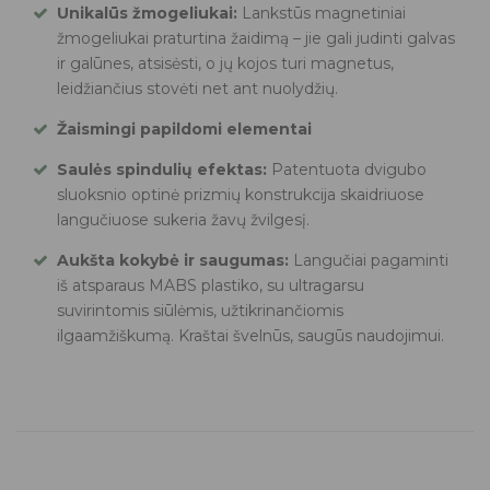
Unikalūs žmogeliukai:
Lankstūs magnetiniai
žmogeliukai praturtina žaidimą – jie gali judinti galvas
ir galūnes, atsisėsti, o jų kojos turi magnetus,
leidžiančius stovėti net ant nuolydžių.
Žaismingi papildomi elementai
Saulės spindulių efektas:
Patentuota dvigubo
sluoksnio optinė prizmių konstrukcija skaidriuose
langučiuose sukeria žavų žvilgesį.
Aukšta kokybė ir saugumas:
Langučiai pagaminti
iš atsparaus MABS plastiko, su ultragarsu
suvirintomis siūlėmis, užtikrinančiomis
ilgaamžiškumą. Kraštai švelnūs, saugūs naudojimui.