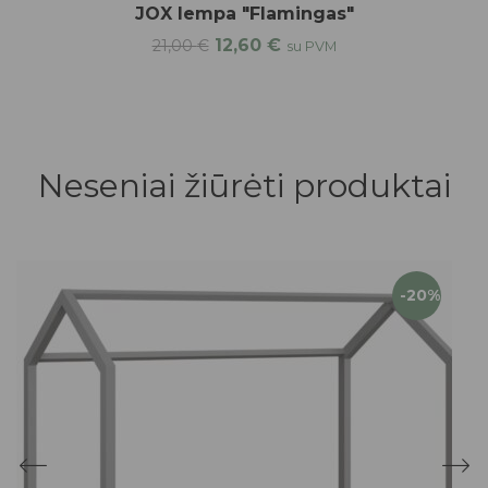
JOX lempa "Flamingas"
12,60
€
21,00
€
su PVM
Neseniai žiūrėti produktai
-20%