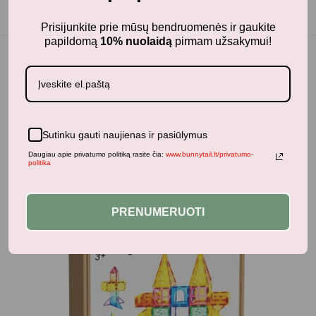
Prisijunkite prie mūsų bendruomenės ir gaukite
papildomą
10% nuolaidą
pirmam užsakymui!
Jums taip pat gali patikti...
Sutinku gauti naujienas ir pasiūlymus
Daugiau apie privatumo politiką rasite čia:
www.bunnytail.lt/privatumo-
politika
-15%
PRENUMERUOTI