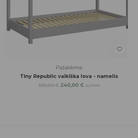
Pažaiskime
Tiny Republic vaikiška lova - namelis
240,00
€
300,00
€
su PVM