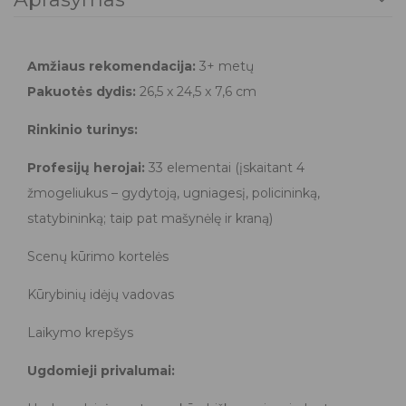
Amžiaus rekomendacija:
3+ metų
Pakuotės dydis:
26,5 x 24,5 x 7,6 cm
Rinkinio turinys:
Profesijų herojai:
33 elementai (įskaitant 4
žmogeliukus – gydytoją, ugniagesį, policininką,
statybininką; taip pat mašynėlę ir kraną)
Scenų kūrimo kortelės
Kūrybinių idėjų vadovas
Laikymo krepšys
Ugdomieji privalumai: