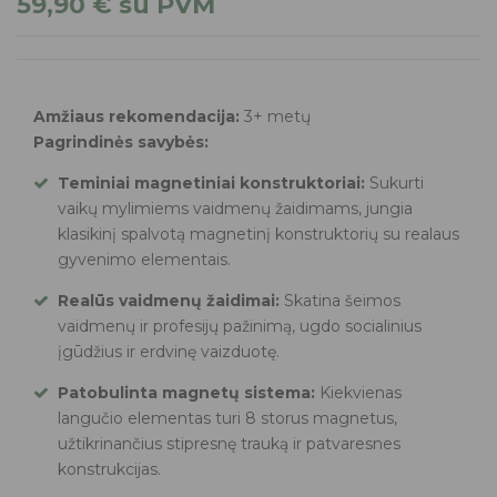
59,90
€
su PVM
Amžiaus rekomendacija:
3+ metų
Pagrindinės savybės:
Teminiai magnetiniai konstruktoriai:
Sukurti
vaikų mylimiems vaidmenų žaidimams, jungia
klasikinį spalvotą magnetinį konstruktorių su realaus
gyvenimo elementais.
Realūs vaidmenų žaidimai:
Skatina šeimos
vaidmenų ir profesijų pažinimą, ugdo socialinius
įgūdžius ir erdvinę vaizduotę.
Patobulinta magnetų sistema:
Kiekvienas
langučio elementas turi 8 storus magnetus,
užtikrinančius stipresnę trauką ir patvaresnes
konstrukcijas.