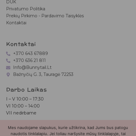
DUK
Privatumo Politika
Prekių Pirkimo - Pardavimo Taisyklės
Kontaktai
Kontaktai
+370 643 67889
+370 636 21 811
Info@bunnytail.lt
Bažnyčių G. 3, Tauragė 72253
Darbo Laikas
I – V
10:00 – 17:30
VI
10:00 – 14:00
VII nedirbame
Mes naudojame slapukus, kurie užtikrina, kad Jums bus patogu
Bunnytail.lt
| Copyright 2026 | Svetainė sukurta
Myra.lt
naudotis tinklalapiu. Jei toliau naršysite mūsų tinklalapyje, tai