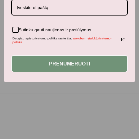
Panašūs produktai
Sutinku gauti naujienas ir pasiūlymus
Neseniai žiūrėti produktai
Daugiau apie privatumo politiką rasite čia:
www.bunnytail.lt/privatumo-
politika
PRENUMERUOTI