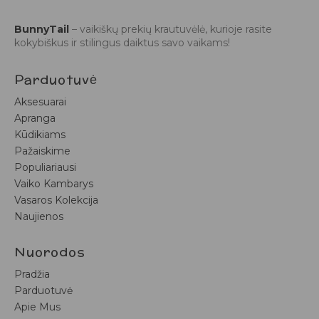
BunnyTail
– vaikiškų prekių krautuvėlė, kurioje rasite
kokybiškus ir stilingus daiktus savo vaikams!
Parduotuvė
Aksesuarai
Apranga
Kūdikiams
Pažaiskime
Populiariausi
Vaiko Kambarys
Vasaros Kolekcija
Naujienos
Nuorodos
Pradžia
Parduotuvė
Apie Mus