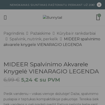
NEMOKAMAS SIUNTIMAS PAŠTOMATU PERKANT UŽ 20€!
0
Pagrindinis
Pažaiskime
Kūryba ir rankdarbiai
Spalvink, nutrink, perkelk
MIDEER spalvinimo
akvarele knygelė VIENARAGIO LEGENDA
MIDEER Spalvinimo Akvarele
Knygelė VIENARAGIO LEGENDA
6,99
€
5,24
€
su PVM
Piešk vandeniu – viskas vienoje dėžutėje! Dažai, spalvinimo
puslapiai ir teptukas kompaktiškoje pakuotėje. Tereikia šiek
tiek vandens ir gali pradėti piešti! Patogi nešiotis keliaujant,