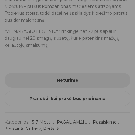
ši dėžutė – puikus kompanionas mažiesiems atradėjams.
Popierius storas, todėl dažai neišsisklaidys ir piešimo patirtis
bus dar malonesnė.
“VIENARAGIO LEGENDA” rinkinyje net 22 puslapiai ir
daugiau nei 20 smagių siužetų, kurie patenkins mažųjų
keliautojų smalsumą.
Neturime
Pranešti, kai prekė bus prieinama
Kategorijos:
5-7 Metai
,
PAGAL AMŽIŲ
,
Pažaiskime
,
Spalvink, Nutrink, Perkelk