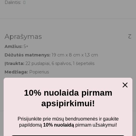
Dalintis:
Aprašymas
Amžius:
5+
Dėžutės matmenys:
19 cm x 8 cm x 1,3 cm
Įtraukta:
22 puslapiai, 6 spalvos, 1 šepetėlis
Medžiaga:
Popierius
10% nuolaida pirmam
apsipirkimui!
Prisijunkite prie mūsų bendruomenės ir gaukite
papildomą
10% nuolaidą
pirmam užsakymui!