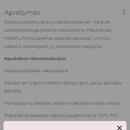
Aprašymas
Švelnių pastelinių spalvų vaikiškas baseinas – tai puiki
vasaros pramoga patiems mažiausiems. Pripučiamas,
minkštų formų baseinas sukurtas specialiai 1–2 metų
vaikams, atsižvelgiant į jų poreikius bei saugumą.
Naudojimo rekomendacijos:
Visada prižiūrėkite vaiką baseine.
Naudoti ant lygios, minkštos dangos (pvz., pieva, specialus
kilimėlis).
Po naudojimo išleiskite vandenį ir laikykite švarioje vietoje.
Pripučiamas baseinas vaikams, pagamintas iš 100% PVC.
AMŽIUS: 1-2 METAI