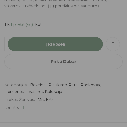
vaikams, atsižvelgiant į jų poreikius bei saugumą.
Tik
1 prekė (-ių)
liko!
Į krepšelį
Pirkti Dabar
Kategorijos:
Baseinai, Plaukimo Ratai, Rankovės,
Liemenės
,
Vasaros Kolekcija
Prekės Ženklas:
Mrs Ertha
Dalintis: