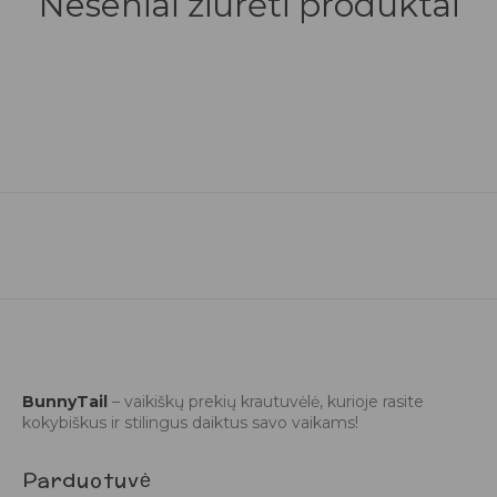
Neseniai žiūrėti produktai
BunnyTail
– vaikiškų prekių krautuvėlė, kurioje rasite
kokybiškus ir stilingus daiktus savo vaikams!
Parduotuvė