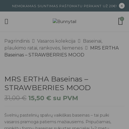
NEMOKAMAS SIUNTIMAS PAŠTOMATU PERKANT UŽ 20€!
0
Pagrindinis
Vasaros kolekcija
Baseinai,
plaukimo ratai, rankovės, liemenės
MRS ERTHA
Baseinas – STRAWBERRIES MOOD
MRS ERTHA Baseinas –
STRAWBERRIES MOOD
31,00
€
15,50
€
su PVM
Švelnių pastelinių spalvų vaikiškas baseinas – tai puiki
vasaros pramoga patiems mažiausiems. Pripučiamas,
minkštų formų baseinas sukurtas specialiai 1–2 metų