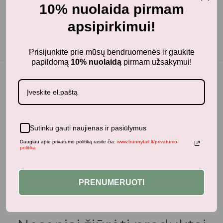
10% nuolaida pirmam
Medžiaga: 100% PVC
apsipirkimui!
Prisijunkite prie mūsų bendruomenės ir gaukite
papildomą
10% nuolaidą
pirmam užsakymui!
Jums taip pat gali patikti...
Sutinku gauti naujienas ir pasiūlymus
Daugiau apie privatumo politiką rasite čia:
www.bunnytail.lt/privatumo-
politika
Panašūs produktai
PRENUMERUOTI