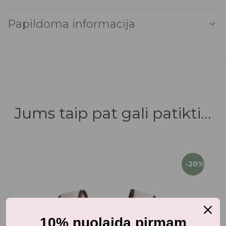
Papildoma informacija
Jums taip pat gali patikti...
-20%
10% nuolaida pirmam