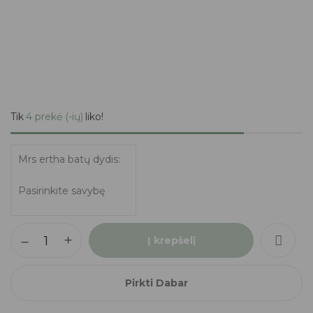
Tik
4 prekė (-ių)
liko!
Mrs ertha batų dydis
Į krepšelį
Pirkti Dabar