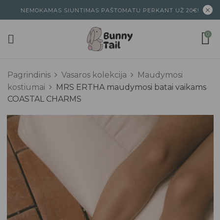
NEMOKAMAS SIUNTIMAS PAŠTOMATU PERKANT UŽ 20€!
0
Pagrindinis
Vasaros kolekcija
Maudymosi
kostiumai
MRS ERTHA maudymosi batai vaikams
COASTAL CHARMS