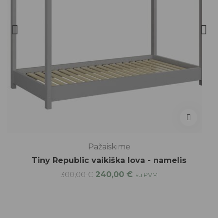
Pažaiskime
Tiny Republic vaikiška lova - namelis
240,00
€
300,00
€
su PVM