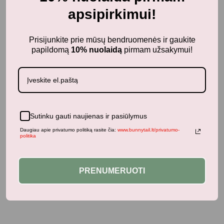
apsipirkimui!
Prisijunkite prie mūsų bendruomenės ir gaukite
papildomą
10% nuolaidą
pirmam užsakymui!
Sutinku gauti naujienas ir pasiūlymus
Daugiau apie privatumo politiką rasite čia:
www.bunnytail.lt/privatumo-
Baseinai, plaukimo ratai, rankovės, liemenės
politika
MRS ERTHA vaikiška plaukimo liemenė Coastal
Charms
PRENUMERUOTI
35,12
€
43,90
€
su PVM