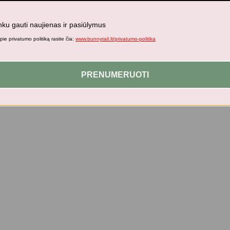
nku gauti naujienas ir pasiūlymus
ie privatumo politiką rasite čia:
www.bunnytail.lt/privatumo-politika
ATO
PRENUMERUOTI
žemperis su jau gerai atpažįstamu „Potato“ printu. Pagamintas iš ekolo