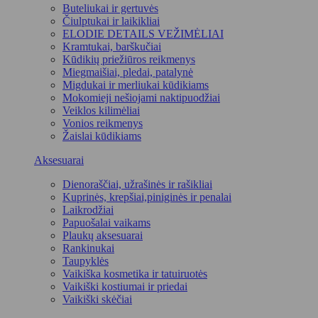
Buteliukai ir gertuvės
Čiulptukai ir laikikliai
ELODIE DETAILS VEŽIMĖLIAI
Kramtukai, barškučiai
Kūdikių priežiūros reikmenys
Miegmaišiai, pledai, patalynė
Migdukai ir merliukai kūdikiams
Mokomieji nešiojami naktipuodžiai
Veiklos kilimėliai
Vonios reikmenys
Žaislai kūdikiams
Aksesuarai
Dienoraščiai, užrašinės ir rašikliai
Kuprinės, krepšiai,piniginės ir penalai
Laikrodžiai
Papuošalai vaikams
Plaukų aksesuarai
Rankinukai
Taupyklės
Vaikiška kosmetika ir tatuiruotės
Vaikiški kostiumai ir priedai
Vaikiški skėčiai