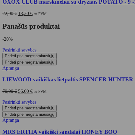
OXOX CLUB marškinėliai su dryžiais POTATO - 9 -
Original
Current
22,00
€
13,20
€
su PVM
price
price
was:
is:
Panašūs produktai
22,00 €.
13,20 €.
-20%
Pasirinkti savybes
Pridėti prie mėgstamiausiųjų
Pridėti prie mėgstamiausiųjų
Apranga
LIEWOOD vaikiškas lietpaltis SPENCER HUNT
Original
Current
70,00
€
56,00
€
su PVM
price
price
was:
is:
Pasirinkti savybes
70,00 €.
56,00 €.
Pridėti prie mėgstamiausiųjų
Pridėti prie mėgstamiausiųjų
Apranga
MRS ERTHA vaikiški sandalai HONEY BOO