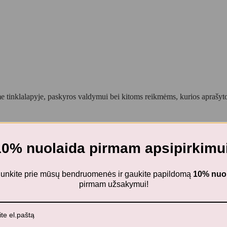
 tinklalapyje, paskyros valdymui bei kitoms reikmėms, kurios aprašy
10% nuolaida pirmam apsipirkimui
džemperis POTATO
ijunkite prie mūsų bendruomenės ir gaukite papildomą
10% nuo
pirmam užsakymui!