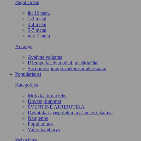
Pagal amžių
iki 12 mėn.
1-2 metai
3-4 metai
5-7 metai
nuo 7 metų
Apranga
Avalynė vaikams
Džemperiai, švarkeliai, marškinėliai
Sezoninė apranga vaikams ir aksesuarai
Populiariausi
Kategorijos
Mokykla ir darželis
Dovanų kuponai
ŠVENTINĖ ATRIBUTIKA
Dviratukai, paspirtukai, mašinėlės ir šalmai
Naujienos
Populiariausi
Vaiko kambarys
Pažaiskime