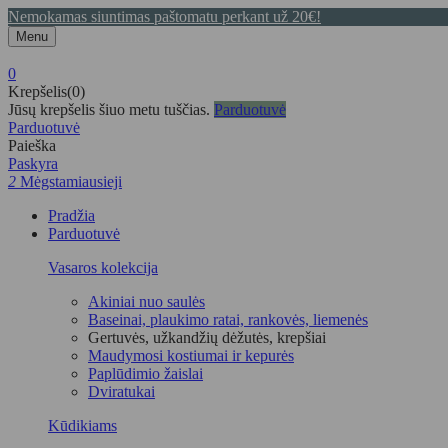
Nemokamas siuntimas paštomatu perkant už 20€!
Menu
0
Krepšelis(0)
Jūsų krepšelis šiuo metu tuščias.
Parduotuvė
Parduotuvė
Paieška
Paskyra
2
Mėgstamiausieji
Pradžia
Parduotuvė
Vasaros kolekcija
Akiniai nuo saulės
Baseinai, plaukimo ratai, rankovės, liemenės
Gertuvės, užkandžių dėžutės, krepšiai
Maudymosi kostiumai ir kepurės
Paplūdimio žaislai
Dviratukai
Kūdikiams