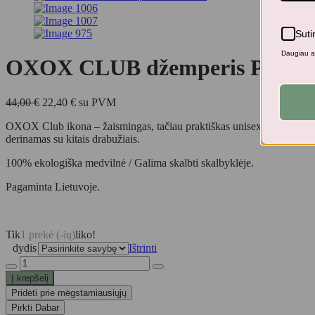
Suti
Daugiau ap
OXOX CLUB džemperis POT
Original
Current
44,00
€
22,40
€
su PVM
price
price
OXOX Club ikona – žaismingas, tačiau praktiškas unisex laisvalaikio d
was:
is:
derinamas su kitais drabužiais.
44,00 €.
22,40 €.
100% ekologiška medvilnė / Galima skalbti skalbyklėje.
Pagaminta Lietuvoje.
Tik
1 prekė (-ių)
liko!
dydis
Ištrinti
produkto
kiekis:
Į krepšelį
OXOX
Pridėti prie mėgstamiausiųjų
CLUB
Pirkti Dabar
džemperis