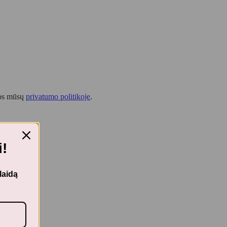
tos mūsų
privatumo politikoje
.
!
laidą