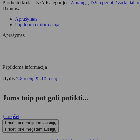
Produkto kodas:
N/A
Kategorijos:
Apranga
,
Džemperiai, švarkeliai, m
POTATO
Dalintis:
Aprašymas
Papildoma informacija
Aprašymas
Papildoma informacija
dydis
7-8 metų
,
9 -10 metų
Jums taip pat gali patikti...
Į krepšelį
Pridėti prie mėgstamiausiųjų
Pridėti prie mėgstamiausiųjų