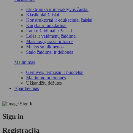
Elektronika ir interaktyvūs žaislai
Klasikiniai žaislai
Konstruktoriai ir edukaciniai žaislai
Kūryba ir rankdarbiai
Lauko žaidimai ir žaislai
Lėlės ir vaidmenų žaidimai
Mašinos, garažai ir trasos
Mielos smulkmenos
Stalo žaidimai ir dėlionės
Maitinimas
Gertuvės, termosai ir puodeliai
Maitinimo priemonės
Užkandžių dėžutės
Išpardavimas
Sign in
Registracija