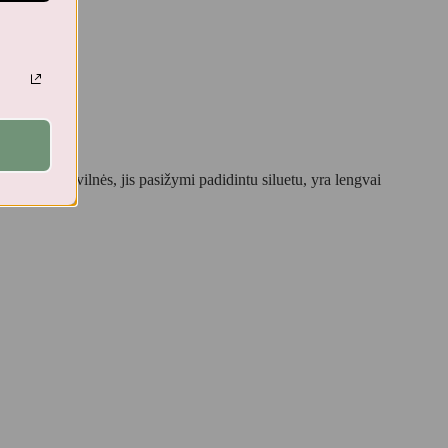
giškos medvilnės, jis pasižymi padidintu siluetu, yra lengvai