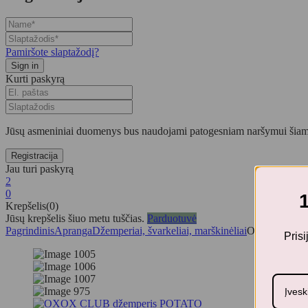
Pamiršote slaptažodį?
Kurti paskyrą
Jūsų asmeniniai duomenys bus naudojami patogesniam naršymui šiame
Jau turi paskyrą
2
0
Krepšelis(0)
Jūsų krepšelis šiuo metu tuščias.
Parduotuvė
Pagrindinis
Apranga
Džemperiai, švarkeliai, marškinėliai
OXOX CLUB 
Pris