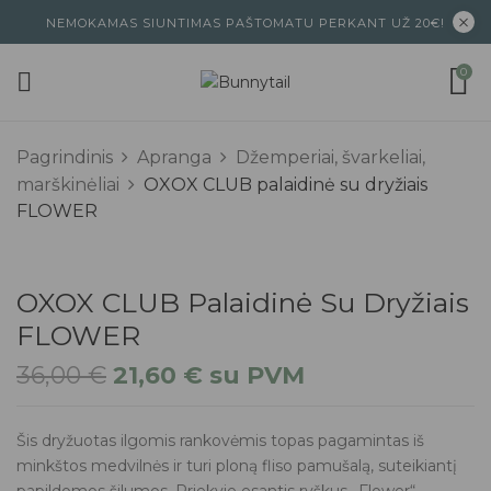
NEMOKAMAS SIUNTIMAS PAŠTOMATU PERKANT UŽ 20€!
0
Pagrindinis
Apranga
Džemperiai, švarkeliai,
marškinėliai
OXOX CLUB palaidinė su dryžiais
FLOWER
OXOX CLUB Palaidinė Su Dryžiais
FLOWER
36,00
€
21,60
€
su PVM
Šis dryžuotas ilgomis rankovėmis topas pagamintas iš
minkštos medvilnės ir turi ploną fliso pamušalą, suteikiantį