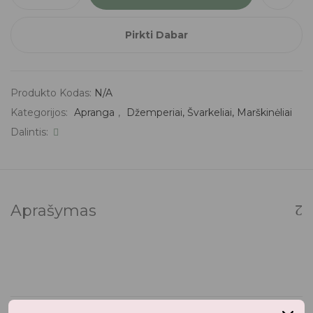
Pirkti Dabar
Produkto Kodas:
N/A
Kategorijos:
Apranga
,
Džemperiai, Švarkeliai, Marškinėliai
Dalintis:
Aprašymas