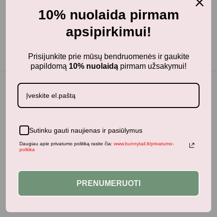
Papildoma informacija
10% nuolaida pirmam
Dydis
3-4 metų
,
7-8 metų
apsipirkimui!
Prisijunkite prie mūsų bendruomenės ir gaukite
papildomą
10% nuolaidą
pirmam užsakymui!
Jums taip pat gali patikti...
Sutinku gauti naujienas ir pasiūlymus
Daugiau apie privatumo politiką rasite čia:
www.bunnytail.lt/privatumo-
politika
Panašūs produktai
PRENUMERUOTI