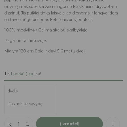
papildomos šilumos. Priekyje esantis ryškus „Flower“
siuvinėjimas suteikia žaismingumo klasikiniam dryžuotam
dizainui. Jis puikiai tinka laisvalaikio dienoms ir lengvai dera
su tavo mėgstamomis kelnėmis ar sijonukais.
100% medvilnė / Galima skalbti skalbyklėje.
Pagaminta Lietuvoje.
Mia yra 120 cm ūgio ir dėvi 5-6 metų dydį.
Tik
1 prekė (-ių)
liko!
dydis
Į krepšelį