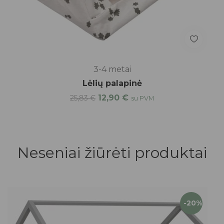
3-4 metai
Lėlių palapinė
12,90
€
25,83
€
su PVM
Neseniai žiūrėti produktai
-20%