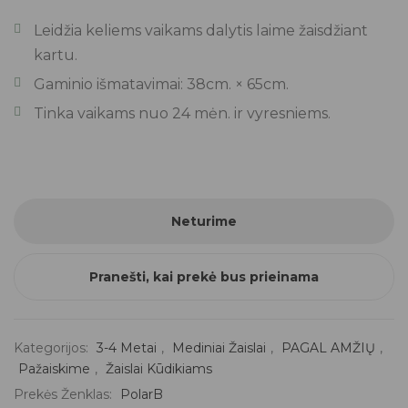
Leidžia keliems vaikams dalytis laime žaisdžiant
kartu.
Gaminio išmatavimai: 38cm. × 65cm.
Tinka vaikams nuo 24 mėn. ir vyresniems.
Neturime
Pranešti, kai prekė bus prieinama
Kategorijos:
3-4 Metai
,
Mediniai Žaislai
,
PAGAL AMŽIŲ
,
Pažaiskime
,
Žaislai Kūdikiams
Prekės Ženklas:
PolarB