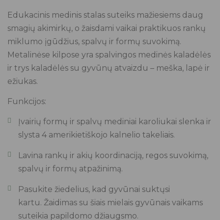
Edukacinis medinis stalas suteiks mažiesiems daug
smagių akimirkų, o žaisdami vaikai praktikuos rankų
miklumo įgūdžius, spalvų ir formų suvokimą.
Metalinėse kilpose yra spalvingos medinės kaladėlės
ir trys kaladėlės su gyvūnų atvaizdu – meška, lapė ir
ežiukas.
Funkcijos:
Įvairių formų ir spalvų mediniai karoliukai slenka ir
slysta 4 amerikietiškojo kalnelio takeliais.
Lavina rankų ir akių koordinaciją, regos suvokimą,
spalvų ir formų atpažinimą.
Pasukite žiedelius, kad gyvūnai suktųsi
kartu. Žaidimas su šiais mielais gyvūnais vaikams
suteikia papildomo džiaugsmo.