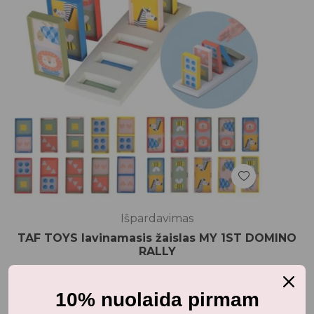
Išpardavimas
TAF TOYS lavinamasis žaislas MY 1ST DOMINO
RALLY
20,40
€
25,50
€
su PVM
10% nuolaida pirmam