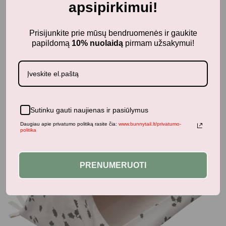
apsipirkimui!
Prisijunkite prie mūsų bendruomenės ir gaukite
Panašūs produktai
papildomą
10% nuolaidą
pirmam užsakymui!
-50%
Sutinku gauti naujienas ir pasiūlymus
Daugiau apie privatumo politiką rasite čia:
www.bunnytail.lt/privatumo-
politika
PRENUMERUOTI