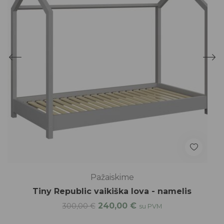
Pažaiskime
Tiny Republic vaikiška lova - namelis
240,00
€
300,00
€
su PVM