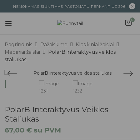
NEMOKAMAS SIUNTIMAS PAŠTOMATU PERKANT UŽ 20€!
0
Pagrindinis
Pažaiskime
Klasikiniai žaislai
Mediniai žaislai
PolarB interaktyvus veiklos
staliukas
PolarB Interaktyvus Veiklos
Staliukas
67,00
€
su PVM