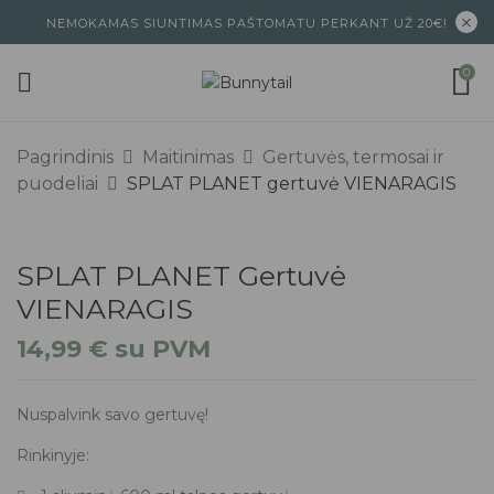
NEMOKAMAS SIUNTIMAS PAŠTOMATU PERKANT UŽ 20€!
0
Pagrindinis
Maitinimas
Gertuvės, termosai ir
puodeliai
SPLAT PLANET gertuvė VIENARAGIS
SPLAT PLANET Gertuvė
VIENARAGIS
14,99
€
su PVM
Nuspalvink savo gertuvę!
Rinkinyje: