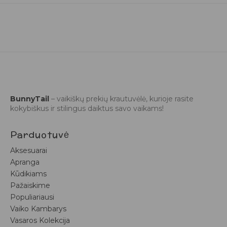
BunnyTail
– vaikiškų prekių krautuvėlė, kurioje rasite
kokybiškus ir stilingus daiktus savo vaikams!
Parduotuvė
Aksesuarai
Apranga
Kūdikiams
Pažaiskime
Populiariausi
Vaiko Kambarys
Vasaros Kolekcija