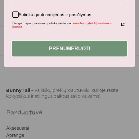
Sutinku gauti naujienas ir pasiūlymus
Daugiau apie privatumo politiką rasite čia:
www.bunnytail.lt/privatumo-
politika
PRENUMERUOTI
BunnyTail
– vaikiškų prekių krautuvėlė, kurioje rasite
kokybiškus ir stilingus daiktus savo vaikams!
Parduotuvė
Aksesuarai
Apranga