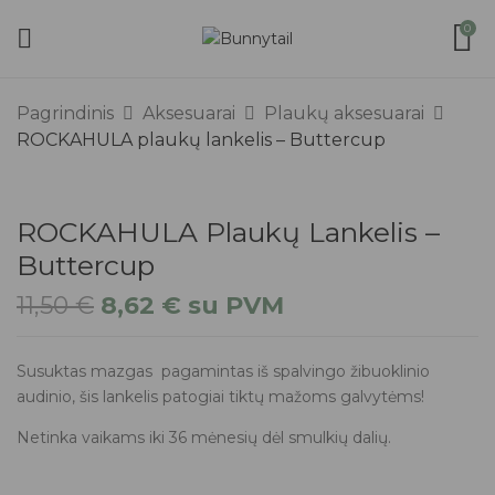
0
Pagrindinis
Aksesuarai
Plaukų aksesuarai
ROCKAHULA plaukų lankelis – Buttercup
ROCKAHULA Plaukų Lankelis –
Buttercup
11,50
€
8,62
€
su PVM
Susuktas mazgas pagamintas iš spalvingo žibuoklinio
audinio, šis lankelis patogiai tiktų mažoms galvytėms!
Netinka vaikams iki 36 mėnesių dėl smulkių dalių.