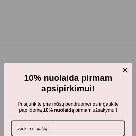
Panašūs produktai
10% nuolaida pirmam
apsipirkimui!
Prisijunkite prie mūsų bendruomenės ir gaukite
Neseniai žiūrėti produktai
papildomą
10% nuolaidą
pirmam užsakymui!