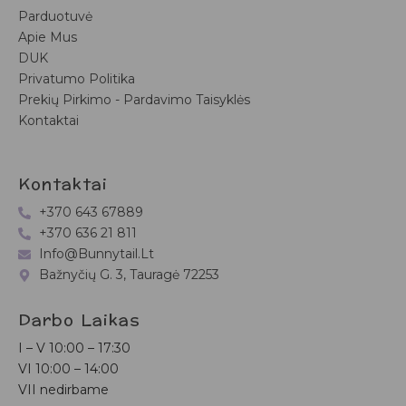
Parduotuvė
Apie Mus
DUK
Privatumo Politika
Prekių Pirkimo - Pardavimo Taisyklės
Kontaktai
Kontaktai
+370 643 67889
+370 636 21 811
Info@bunnytail.lt
Bažnyčių G. 3, Tauragė 72253
Darbo Laikas
I – V
10:00 – 17:30
VI
10:00 – 14:00
VII nedirbame