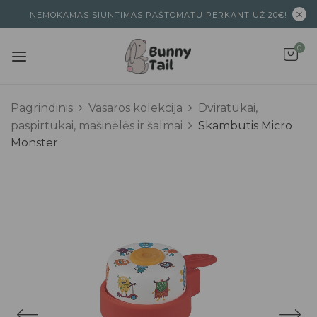
NEMOKAMAS SIUNTIMAS PAŠTOMATU PERKANT UŽ 20€!
0
Pagrindinis
Vasaros kolekcija
Dviratukai,
paspirtukai, mašinėlės ir šalmai
Skambutis Micro
Monster