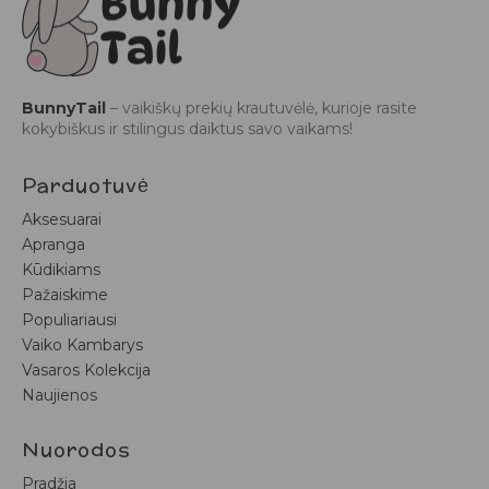
BunnyTail
– vaikiškų prekių krautuvėlė, kurioje rasite
kokybiškus ir stilingus daiktus savo vaikams!
Parduotuvė
Aksesuarai
Apranga
Kūdikiams
Pažaiskime
Populiariausi
Vaiko Kambarys
Vasaros Kolekcija
Naujienos
Nuorodos
Pradžia