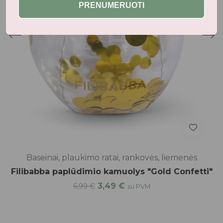
PRENUMERUOTI
Baseinai, plaukimo ratai, rankovės, liemenės
Filibabba paplūdimio kamuolys "Gold Confetti"
3,49
€
6,99
€
su PVM