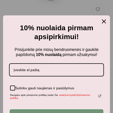
Dviratukai, paspirtukai, mašinėlės ir šalmai
10% nuolaida pirmam
Mini Micro paspirtukas - Deluxe LED Ocean Blue
apsipirkimui!
99,99
€
su PVM
Prisijunkite prie mūsų bendruomenės ir gaukite
papildomą
10% nuolaidą
pirmam užsakymui!
Panašūs produktai
Sutinku gauti naujienas ir pasiūlymus
-50%
Daugiau apie privatumo politiką rasite čia:
www.bunnytail.lt/privatumo-
politika