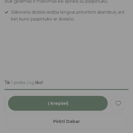
Buk girdimas ir matomas kai spiriesi su paspirtuku.
Silikoninis dirželis leidžia lengvai pritvirtinti skambutį ant
bet kurio paspirtuko ar dviračio.
Tik
1 prekė (-ių)
liko!
Į krepšelį
Pirkti Dabar