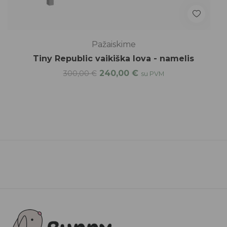
Pažaiskime
Tiny Republic vaikiška lova - namelis
240,00
€
300,00
€
su PVM