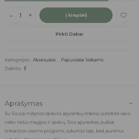
Į krepšelį
Pirkti Dabar
Kategorijos:
Aksesuarai
,
Papuošalai Vaikams
Dalintis:
Aprašymas
Su Souza mėlynos spalvos apyrankių rinkiniu suteikite savo
vaiko riešui magijos ir spalvų. Šios apyrankės, puikiai
tinkančios visoms progoms, sukurtos taip, kad jaunimui