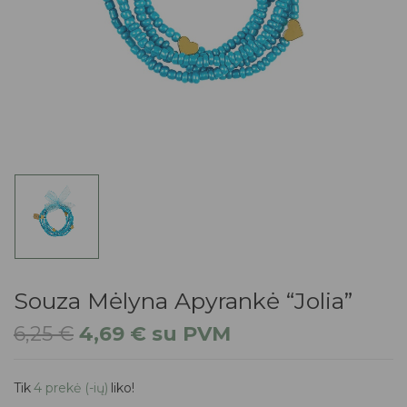
Souza Mėlyna Apyrankė “Jolia”
6,25
€
4,69
€
su PVM
Tik
4 prekė (-ių)
liko!