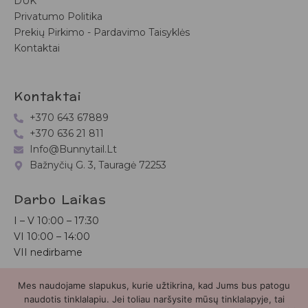
DUK
Privatumo Politika
Prekių Pirkimo - Pardavimo Taisyklės
Kontaktai
Kontaktai
+370 643 67889
+370 636 21 811
Info@bunnytail.lt
Bažnyčių G. 3, Tauragė 72253
Darbo Laikas
I – V
10:00 – 17:30
VI
10:00 – 14:00
VII nedirbame
Mes naudojame slapukus, kurie užtikrina, kad Jums bus patogu
Bunnytail.lt
| Copyright 2026 | Svetainė sukurta
Myra.lt
naudotis tinklalapiu. Jei toliau naršysite mūsų tinklalapyje, tai