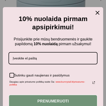
10% nuolaida pirmam
apsipirkimui!
Prisijunkite prie mūsų bendruomenės ir gaukite
papildomą
10% nuolaidą
pirmam užsakymui!
Aksesuarai
LIEWOOD papuošalų dėžutė MURPHY MR BEAR
SEA BLUE
20,25
€
27,00
€
su PVM
Sutinku gauti naujienas ir pasiūlymus
Daugiau apie privatumo politiką rasite čia:
www.bunnytail.lt/privatumo-
politika
Neseniai žiūrėti produktai
PRENUMERUOTI