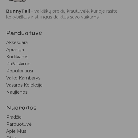
BunnyTail
– vaikiškų prekių krautuvėlė, kurioje rasite
kokybiškus ir stilingus daiktus savo vaikams!
Parduotuvė
Aksesuarai
Apranga
Kūdikiams
Pažaiskime
Populiariausi
Vaiko Kambarys
Vasaros Kolekcija
Naujienos
Nuorodos
Pradžia
Parduotuvė
Apie Mus