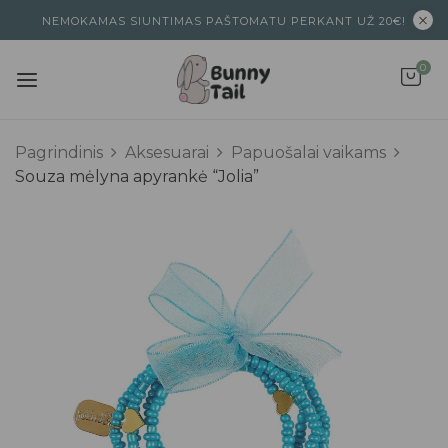
NEMOKAMAS SIUNTIMAS PAŠTOMATU PERKANT UŽ 20€!
0
Pagrindinis
Aksesuarai
Papuošalai vaikams
Souza mėlyna apyrankė “Jolia”