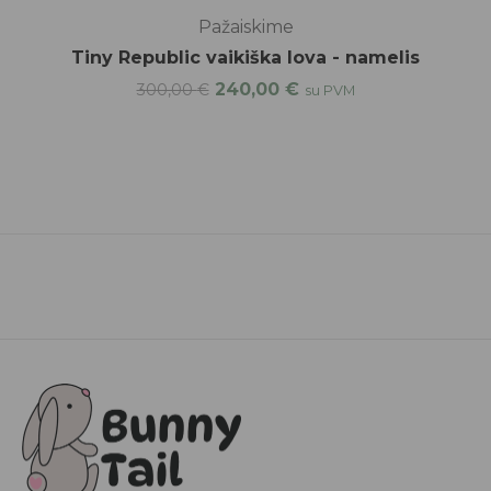
Pažaiskime
Tiny Republic vaikiška lova - namelis
240,00
€
300,00
€
su PVM