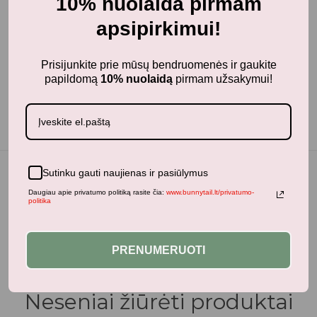
10% nuolaida pirmam
Karalystė, užsakymu.
apsipirkimui!
Įspėjimas! Netinka jaunesniems nei 3 metų vaikams.
Smulkios detalės.
Prisijunkite prie mūsų bendruomenės ir gaukite
papildomą
10% nuolaidą
pirmam užsakymui!
Sutinku gauti naujienas ir pasiūlymus
Daugiau apie privatumo politiką rasite čia:
www.bunnytail.lt/privatumo-
politika
Panašūs produktai
PRENUMERUOTI
Neseniai žiūrėti produktai