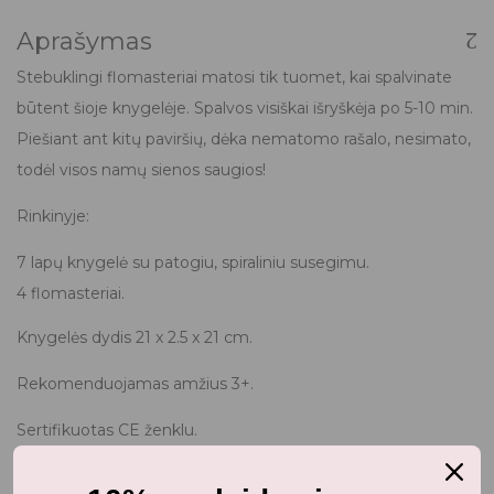
Aprašymas
Stebuklingi flomasteriai matosi tik tuomet, kai spalvinate
būtent šioje knygelėje. Spalvos visiškai išryškėja po 5-10 min.
Piešiant ant kitų paviršių, dėka nematomo rašalo, nesimato,
todėl visos namų sienos saugios!
Rinkinyje:
7 lapų knygelė su patogiu, spiraliniu susegimu.
4 flomasteriai.
Knygelės dydis 21 x 2.5 x 21 cm.
Rekomenduojamas amžius 3+.
Sertifikuotas CE ženklu.
Pagaminta Kinijoje, specialiu Floss & Rock, Jungtinė