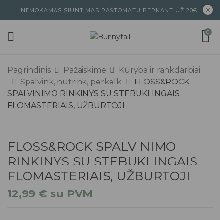
NEMOKAMAS SIUNTIMAS PAŠTOMATU PERKANT UŽ 20€!
0
Pagrindinis
Pažaiskime
Kūryba ir rankdarbiai
Spalvink, nutrink, perkelk
FLOSS&ROCK
SPALVINIMO RINKINYS SU STEBUKLINGAIS
FLOMASTERIAIS, UŽBURTOJI
FLOSS&ROCK SPALVINIMO
RINKINYS SU STEBUKLINGAIS
FLOMASTERIAIS, UŽBURTOJI
12,99
€
su PVM