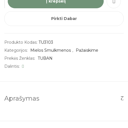
Į krepšelį
kiekis:
TUBAN
Netikras
Pirkti Dabar
sniegas
Produkto Kodas:
TU3103
Kategorijos:
Mielos Smulkmenos
,
Pažaiskime
Prekės Ženklas:
TUBAN
Dalintis:
Aprašymas