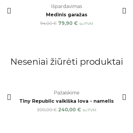
-15%
Išpardavimas
Medinis garažas
Original
Current
79,90
€
94,00
€
su PVM
price
price
was:
is:
94,00 €.
79,90 €.
Neseniai žiūrėti produktai
-20%
Pažaiskime
Tiny Republic vaikiška lova - namelis
Original
Current
240,00
€
300,00
€
su PVM
price
price
was:
is:
300,00 €.
240,00 €.