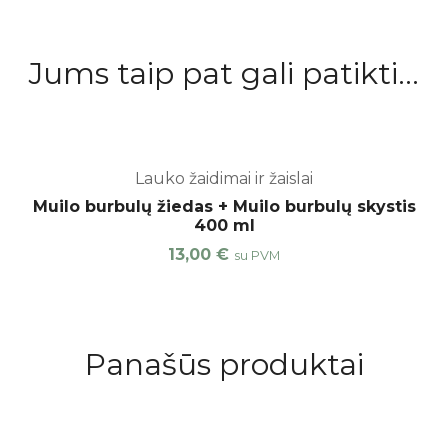
Jums taip pat gali patikti...
Lauko žaidimai ir žaislai
Muilo burbulų žiedas + Muilo burbulų skystis
400 ml
13,00
€
su PVM
Panašūs produktai