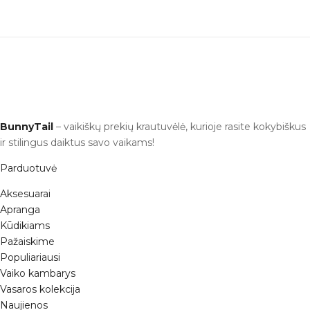
BunnyTail
– vaikiškų prekių krautuvėlė, kurioje rasite kokybiškus
ir stilingus daiktus savo vaikams!
Parduotuvė
Aksesuarai
Apranga
Kūdikiams
Pažaiskime
Populiariausi
Vaiko kambarys
10% nuolaida pirmam
Vasaros kolekcija
apsipirkimui!
Naujienos