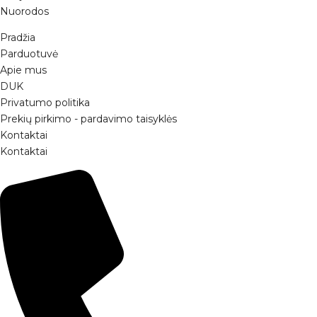
Nuorodos
Prisijunkite prie mūsų bendruomenės ir gaukite
Pradžia
papildomą
10% nuolaidą
pirmam užsakymui!
Parduotuvė
Apie mus
DUK
Privatumo politika
Prekių pirkimo - pardavimo taisyklės
Kontaktai
Sutinku gauti naujienas ir pasiūlymus
Kontaktai
Daugiau apie privatumo politiką rasite čia:
www.bunnytail.lt/privatumo-
politika
PRENUMERUOTI