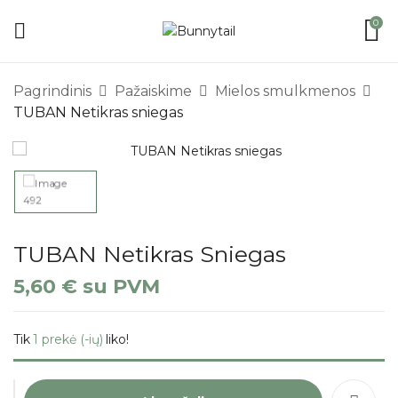
0
Pagrindinis
Pažaiskime
Mielos smulkmenos
TUBAN Netikras sniegas
TUBAN Netikras Sniegas
5,60
€
su PVM
Tik
1 prekė (-ių)
liko!
produkto