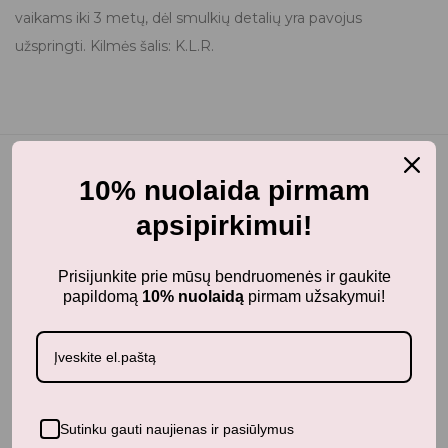
vaikams iki 3 metų, dėl smulkių detalių yra pavojus
užspringti. Kilmės šalis: K.L.R.
10% nuolaida pirmam
apsipirkimui!
Panašūs produktai
Prisijunkite prie mūsų bendruomenės ir gaukite
papildomą
10% nuolaidą
pirmam užsakymui!
Neseniai žiūrėti produktai
Sutinku gauti naujienas ir pasiūlymus