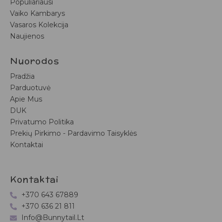
Populiariausi
Vaiko Kambarys
Vasaros Kolekcija
Naujienos
Nuorodos
Pradžia
Parduotuvė
Apie Mus
DUK
Privatumo Politika
Prekių Pirkimo - Pardavimo Taisyklės
Kontaktai
Kontaktai
+370 643 67889
+370 636 21 811
Info@bunnytail.lt