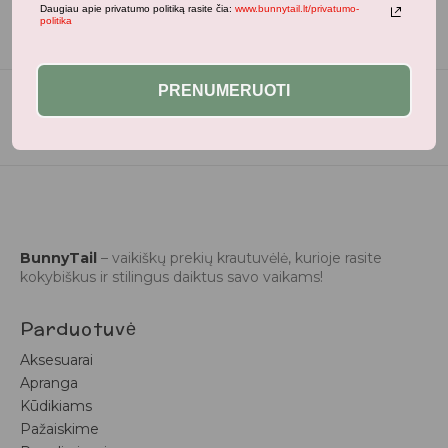
Daugiau apie privatumo politiką rasite čia:
www.bunnytail.lt/privatumo-
politika
PRENUMERUOTI
BunnyTail
– vaikiškų prekių krautuvėlė, kurioje rasite
kokybiškus ir stilingus daiktus savo vaikams!
Parduotuvė
Aksesuarai
Apranga
Kūdikiams
Pažaiskime