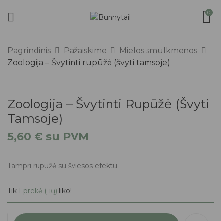
0
Pagrindinis
Pažaiskime
Mielos smulkmenos
Zoologija – Švytinti rupūžė (švyti tamsoje)
Zoologija – Švytinti Rupūžė (švyti
Tamsoje)
5,60
€
su PVM
Tampri rupūžė su šviesos efektu
Tik
1 prekė (-ių)
liko!