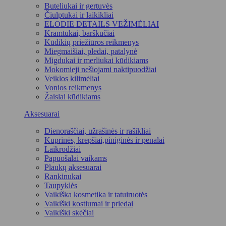
Buteliukai ir gertuvės
Čiulptukai ir laikikliai
ELODIE DETAILS VEŽIMĖLIAI
Kramtukai, barškučiai
Kūdikių priežiūros reikmenys
Miegmaišiai, pledai, patalynė
Migdukai ir merliukai kūdikiams
Mokomieji nešiojami naktipuodžiai
Veiklos kilimėliai
Vonios reikmenys
Žaislai kūdikiams
Aksesuarai
Dienoraščiai, užrašinės ir rašikliai
Kuprinės, krepšiai,piniginės ir penalai
Laikrodžiai
Papuošalai vaikams
Plaukų aksesuarai
Rankinukai
Taupyklės
Vaikiška kosmetika ir tatuiruotės
Vaikiški kostiumai ir priedai
Vaikiški skėčiai