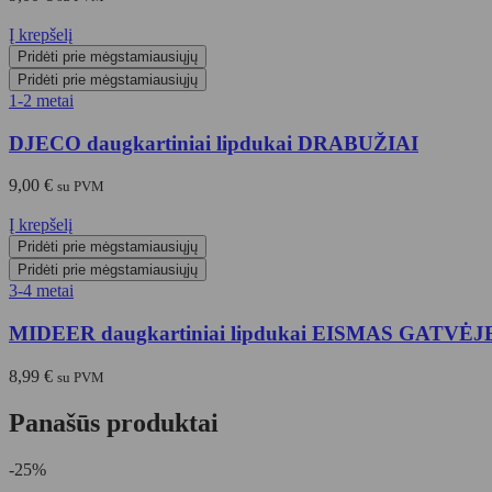
Į krepšelį
Pridėti prie mėgstamiausiųjų
Pridėti prie mėgstamiausiųjų
1-2 metai
DJECO daugkartiniai lipdukai DRABUŽIAI
9,00
€
su PVM
Į krepšelį
Pridėti prie mėgstamiausiųjų
Pridėti prie mėgstamiausiųjų
3-4 metai
MIDEER daugkartiniai lipdukai EISMAS GATVĖJ
8,99
€
su PVM
Panašūs produktai
-25%