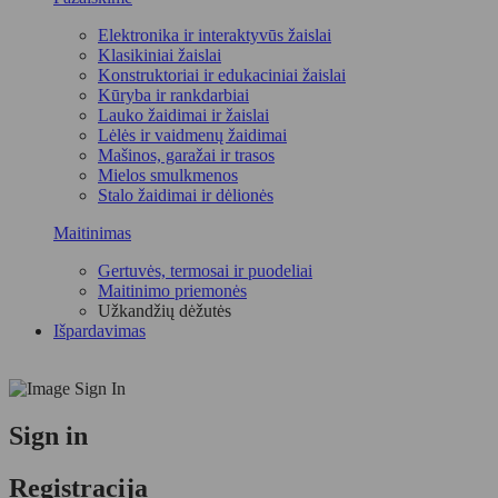
Elektronika ir interaktyvūs žaislai
Klasikiniai žaislai
Konstruktoriai ir edukaciniai žaislai
Kūryba ir rankdarbiai
Lauko žaidimai ir žaislai
Lėlės ir vaidmenų žaidimai
Mašinos, garažai ir trasos
Mielos smulkmenos
Stalo žaidimai ir dėlionės
Maitinimas
Gertuvės, termosai ir puodeliai
Maitinimo priemonės
Užkandžių dėžutės
Išpardavimas
Sign in
Registracija