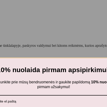
 tinklalapyje, paskyros valdymui bei kitoms reikmėms, kurios aprašy
10% nuolaida pirmam apsipirkimui
 Daugkartiniai lipdukai – Namas
ijunkite prie mūsų bendruomenės ir gaukite papildomą
10% nuo
pirmam užsakymui!