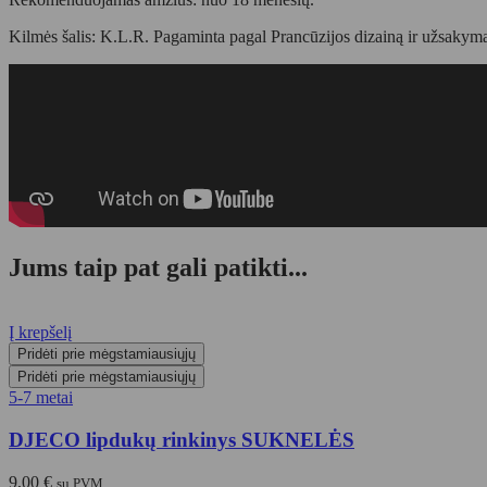
Kilmės šalis: K.L.R. Pagaminta pagal Prancūzijos dizainą ir užsakym
Jums taip pat gali patikti...
Į krepšelį
Pridėti prie mėgstamiausiųjų
Pridėti prie mėgstamiausiųjų
5-7 metai
DJECO lipdukų rinkinys SUKNELĖS
9,00
€
su PVM