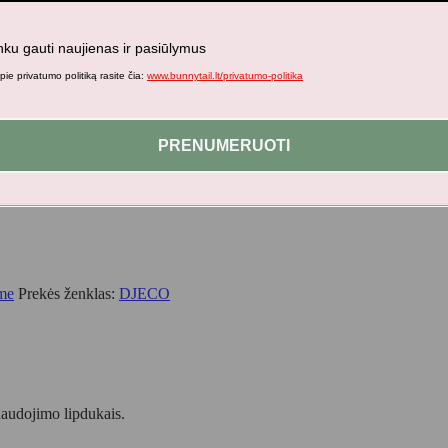
 – Namas
nku gauti naujienas ir pasiūlymus
ie privatumo politiką rasite čia:
www.bunnytail.lt/privatumo-politika
lėlį, pritvirtinkite lipdukus prie pagrindo! Sukeiskite lipdukus, jei nor
PRENUMERUOTI
me
Prekės ženklas:
DJECO
 naudojimo lipdukais.