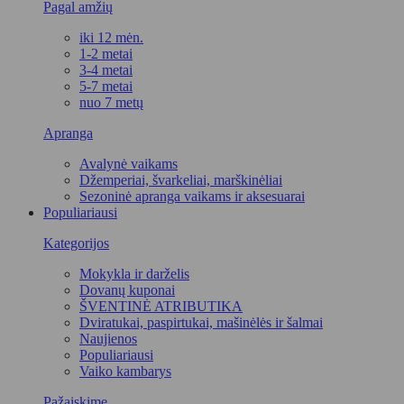
Pagal amžių
iki 12 mėn.
1-2 metai
3-4 metai
5-7 metai
nuo 7 metų
Apranga
Avalynė vaikams
Džemperiai, švarkeliai, marškinėliai
Sezoninė apranga vaikams ir aksesuarai
Populiariausi
Kategorijos
Mokykla ir darželis
Dovanų kuponai
ŠVENTINĖ ATRIBUTIKA
Dviratukai, paspirtukai, mašinėlės ir šalmai
Naujienos
Populiariausi
Vaiko kambarys
Pažaiskime