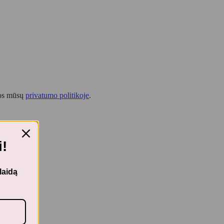
tos mūsų
privatumo politikoje
.
!
laidą