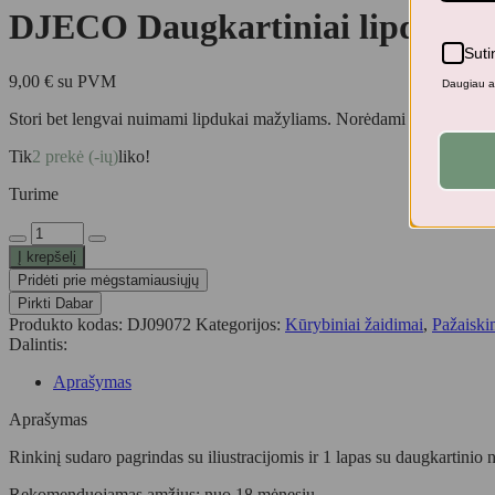
DJECO Daugkartiniai lipdukai
Suti
9,00
€
su PVM
Daugiau ap
Stori bet lengvai nuimami lipdukai mažyliams. Norėdami užpildyti paveiks
Tik
2 prekė (-ių)
liko!
Turime
produkto
kiekis:
Į krepšelį
DJECO
Pridėti prie mėgstamiausiųjų
Daugkartiniai
Pirkti Dabar
lipdukai
Produkto kodas:
DJ09072
Kategorijos:
Kūrybiniai žaidimai
,
Pažaiski
-
Dalintis:
Namas
Aprašymas
Aprašymas
Rinkinį sudaro pagrindas su iliustracijomis ir 1 lapas su daugkartinio
Rekomenduojamas amžius: nuo 18 mėnesių.