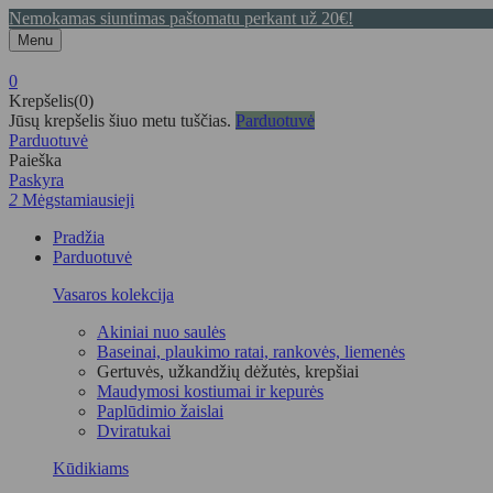
Nemokamas siuntimas paštomatu perkant už 20€!
Menu
0
Krepšelis(0)
Jūsų krepšelis šiuo metu tuščias.
Parduotuvė
Parduotuvė
Paieška
Paskyra
2
Mėgstamiausieji
Pradžia
Parduotuvė
Vasaros kolekcija
Akiniai nuo saulės
Baseinai, plaukimo ratai, rankovės, liemenės
Gertuvės, užkandžių dėžutės, krepšiai
Maudymosi kostiumai ir kepurės
Paplūdimio žaislai
Dviratukai
Kūdikiams