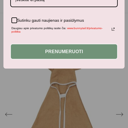
Sutinku gauti naujienas ir pasiūlymus
Daugiau apie privatumo politiką rasite čia:
www.bunnytail.lt/privatumo-
politika
Panašūs produktai
PRENUMERUOTI