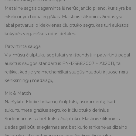
Metalinė sagtis pagaminta iš nerūdijančio plieno, kuris yra be
nikelio ir yra hipoalergiškas. Maistinis silikoninis žiedas yra
labai patvarus, o kiekvienas čiulptuko segtukas turi aukštos
kokybės veganiškos odos detales.
Patvirtinta sauga
Visi mūsų čiulptukų segtukai yra išbandyti ir patvirtinti pagal
aukštus saugos standartus EN-12586:2007 + A1:2011, tai
reiškia, kad jie yra mechaniškai saugūs naudoti ir juose nėra
kenksmingų medžiagų.
Mix & Match
Naršykite Elodie tinkamų čiulptukų asortimentą, kad
sukurtumėte gražius segtuko ir čiulptuko derinius.
Suderinamas su bet kokiu čiulptuku. Elastinis silikoninis
žiedas gali būti sriegiamas ant bet kurio rankenėlės dizaino
čiulptuko arba pritvirtinamas prie žiedinio čiulptuko