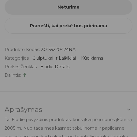
Neturime
Pranešti, kai prekė bus prieinama
Produkto Kodas:
30155220424NA
Kategorijos:
Čiulptukai Ir Laikikliai
,
Kūdikiams
Prekės Ženklas:
Elodie Details
Dalintis:
Aprašymas
Tai Elodie pavyzdinis produktas, kuris įkvėpė įmonės įkūrimą
2005 m. Nuo tada mes kasmet tobulinome ir papildėme
naujus gaminius, kad sukurtume tobulą čiulptuko segtuką.