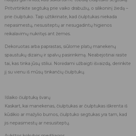
Pritvirtinkite segtuką prie vaiko drabužių, o silikoninį žiedą –
prie čiulptuko. Taip užtikrinate, kad čiulptukas niekada
nepasimestų, nesusiteptų ar nesugadintų higienos
reikalavimų nukritęs ant žemės.
Dekoruotas arba paprastas, siūlome platų manekenų
spaustukų dizainų ir spalvų pasirinkimą. Neabejotinai rasite
tai, kas tinka jūsų stiliui. Norėdami užbaigti išvaizdą, derinkite
jį su vienu iš mūsų tinkančių čiulptukų.
Išlaiko čiulptuką švarų
Kaskart, kai manekenas, čiulptukas ar čiulptukas iškrenta iš
kūdikio ar mažylio burnos, čiulptuko segtukas yra tam, kad
jis nepasimestų ar nesusiteptų.
Aukštos kokybės medžiagos