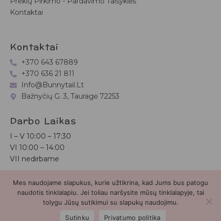
Prekių Pirkimo - Pardavimo Taisyklės
Kontaktai
Kontaktai
+370 643 67889
+370 636 21 811
Info@bunnytail.lt
Bažnyčių G. 3, Tauragė 72253
Darbo Laikas
I – V
10:00 – 17:30
VI
10:00 – 14:00
VII nedirbame
Mes naudojame slapukus, kurie užtikrina, kad Jums bus patogu
Bunnytail.lt
| Copyright 2026 | Svetainė sukurta
Myra.lt
naudotis tinklalapiu. Jei toliau naršysite mūsų tinklalapyje, tai
tolygu Jūsų sutikimui su slapukų naudojimu.
2
Sutinku
Privatumo politika