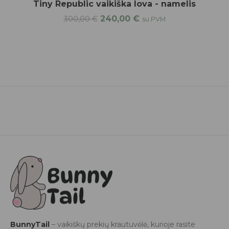
Tiny Republic vaikiška lova - namelis
240,00
€
300,00
€
su PVM
BunnyTail
– vaikiškų prekių krautuvėlė, kurioje rasite