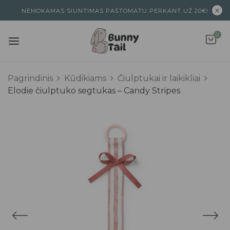
NEMOKAMAS SIUNTIMAS PAŠTOMATU PERKANT UŽ 20€!
0
Pagrindinis
Kūdikiams
Čiulptukai ir laikikliai
Elodie čiulptuko segtukas – Candy Stripes