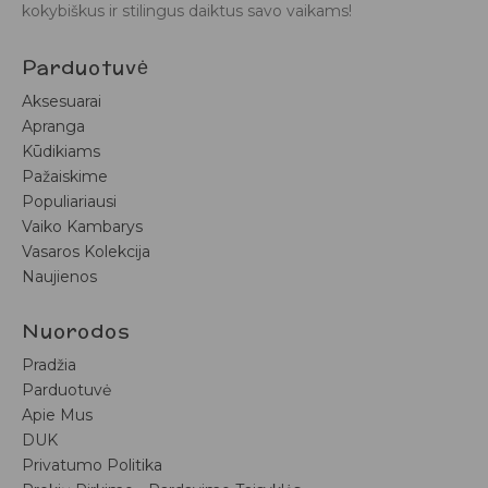
kokybiškus ir stilingus daiktus savo vaikams!
Parduotuvė
Aksesuarai
Apranga
Kūdikiams
Pažaiskime
Populiariausi
Vaiko Kambarys
Vasaros Kolekcija
Naujienos
Nuorodos
Pradžia
Parduotuvė
Apie Mus
DUK
Privatumo Politika