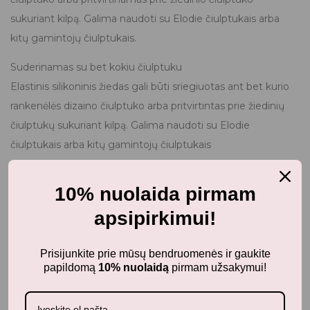
sukuriant kilpą. Galima naudoti su Elodie čiulptukais arba
kitų gamintojų čiulptukais.
Suderinamas su bet kokiu čiulptuku
Elastinis silikoninis žiedas gali būti sriegiuotas ant bet kurio
rankenėlės dizaino čiulptuko arba pritvirtintas prie žiedinių
čiulptukų sukuriant kilpą. Galima naudoti su Elodie
čiulptukais arba kitų gamintojų čiulptukais
10% nuolaida pirmam
Medžiaga: Žiedas: Silikonas | Juostelė: poliesteris | Apkaba:
apsipirkimui!
plienas be nikelio
Sertifikatai: EN 12586:2007+A1:2011
Prisijunkite prie mūsų bendruomenės ir gaukite
Ilgis: 19 cm (be žiedo ir segtuko)
papildomą
10% nuolaidą
pirmam užsakymui!
Plotis: 3,5 cm