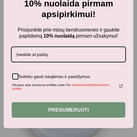
10% nuolaida pirmam
apsipirkimui!
Panašūs produktai
Prisijunkite prie mūsų bendruomenės ir gaukite
papildomą
10% nuolaidą
pirmam užsakymui!
-50%
Sutinku gauti naujienas ir pasiūlymus
Daugiau apie privatumo politiką rasite čia:
www.bunnytail.lt/privatumo-
politika
PRENUMERUOTI