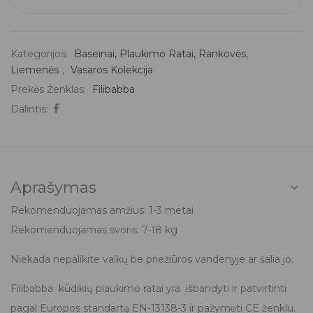
Kategorijos:
Baseinai, Plaukimo Ratai, Rankovės,
Liemenės
,
Vasaros Kolekcija
Prekės Ženklas:
Filibabba
Dalintis:
Aprašymas
Rekomenduojamas amžius: 1-3 metai
Rekomenduojamas svoris: 7-18 kg
Niekada nepalikite vaikų be priežiūros vandenyje ar šalia jo.
Filibabba kūdikių plaukimo ratai yra išbandyti ir patvirtinti
pagal Europos standartą EN-13138-3 ir pažymėti CE ženklu.