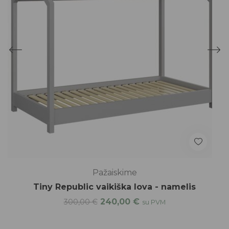
Pažaiskime
Tiny Republic vaikiška lova - namelis
240,00
€
300,00
€
su PVM