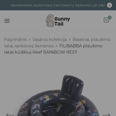
NEMOKAMAS SIUNTIMAS PAŠTOMATU PERKANT UŽ 20€!
0
Pagrindinis
Vasaros kolekcija
Baseinai, plaukimo
ratai, rankovės, liemenės
FILIBABBA plaukimo
ratas kūdikiui Reef RAINBOW REEF