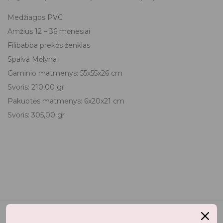
Medžiagos PVC
Amžius 12 – 36 mėnesiai
Filibabba prekės ženklas
Spalva Mėlyna
Gaminio matmenys: 55x55x26 cm
Svoris: 210,00 gr
Pakuotės matmenys: 6x20x21 cm
Svoris: 305,00 gr