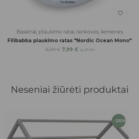
Baseinai, plaukimo ratai, rankovės, liemenės
Filibabba plaukimo ratas "Nordic Ocean Mono"
7,99
€
15,99
€
su PVM
Neseniai žiūrėti produktai
-20%