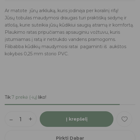
Ar matote jūrų arkliuką, kuris jodinėja per koralinį rifą!
Jūsų tobulas maudymosi draugas turi praktišką sėdynę ir
atlošą, kurie suteikia jūsų kūdikiui saugią atramą ir komfortą.
Plaukimo ratas pripučiamas apsauginiu vožtuvu, kuris
įstumiamas į ratą ir netrukdo vandens pramogoms.
Filibabba kūdikių maudymosi ratai pagaminti iš aukštos
kokybės 0,25 mm storio PVC.
Tik
7 prekė (-ių)
liko!
Į krepšelį
Pirkti Dabar