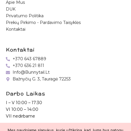
Apie Mus
DUK
Privatumo Politika
Prekių Pirkimo - Pardavimo Taisyklės
Kontaktai
Kontaktai
+370 643 67889
+370 636 21 811
Info@bunnytail.lt
Bažnyčių G. 3, Tauragė 72253
Darbo Laikas
I – V
10:00 – 17:30
VI
10:00 – 14:00
VII nedirbame
Mes naudojame slapukus, kurie užtikrina, kad Jums bus patogu