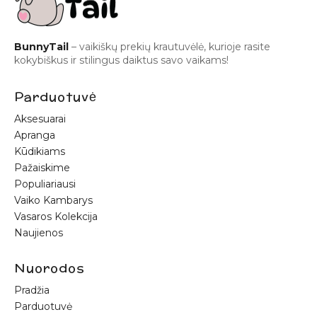
BunnyTail
– vaikiškų prekių krautuvėlė, kurioje rasite
kokybiškus ir stilingus daiktus savo vaikams!
Parduotuvė
Aksesuarai
Apranga
Kūdikiams
Pažaiskime
Populiariausi
Vaiko Kambarys
Vasaros Kolekcija
Naujienos
Nuorodos
Pradžia
Parduotuvė