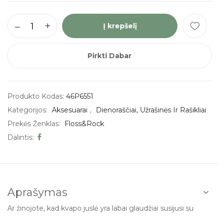
Į krepšelį
Pirkti Dabar
Produkto Kodas:
46P6551
Kategorijos:
Aksesuarai
,
Dienoraščiai, Užrašinės Ir Rašikliai
Prekės Ženklas:
Floss&Rock
Dalintis:
Aprašymas
Ar žinojote, kad kvapo juslė yra labai glaudžiai susijusi su