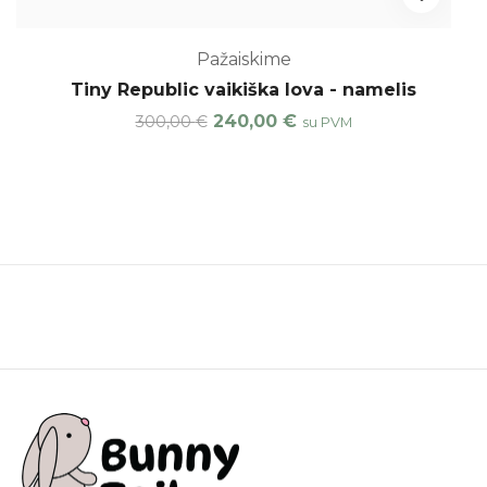
Pažaiskime
Tiny Republic vaikiška lova - namelis
240,00
€
300,00
€
su PVM