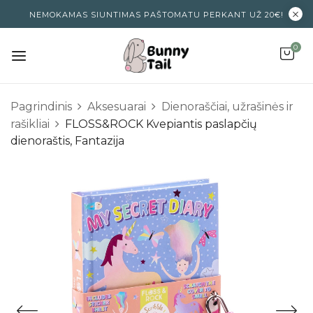
NEMOKAMAS SIUNTIMAS PAŠTOMATU PERKANT UŽ 20€!
0
Pagrindinis
Aksesuarai
Dienoraščiai, užrašinės ir
rašikliai
FLOSS&ROCK Kvepiantis paslapčių
dienoraštis, Fantazija