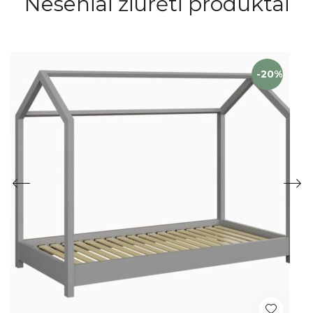
Neseniai žiūrėti produktai
-20%