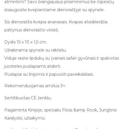
atmintimi? Savo brangiausius prisiminimus be rūpesčių
išsaugosite kvepiančiame dienoraštyje su spynele.
Šis dienoraštis kvepia ananasais. Kvapas atsiskleidžia
patrynus dienoraščio viršelį.
Dydis 15 x 10 x 1,5 cm.
Užrakinama spynele su rakteliu.
Viduje rasite lipdukų su įvairiais safari gyvūnais ir spalvotas
juosteles puslapiams atskirti.
Puslapiai su linijomis ir papuošti paveikslėliais.
Rekomenduojamas amžius 3+.
Sertifikuotas CE ženklu.
Pagaminta Kinijoje, specialiu Floss &amp Rock, Jungtinė
Karalystė, užsakymu.