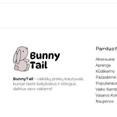
Parduot
Aksesuarai
Apranga
Kūdikiams
Pažaiskime
BunnyTail
– vaikiškų prekių krautuvėlė,
Populiariaus
kurioje rasite kokybiškus ir stilingus
daiktus savo vaikams!
Vaiko Kamb
Vasaros Kol
Naujienos