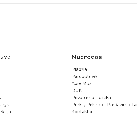
uvė
Nuorodos
Pradžia
Parduotuvė
Apie Mus
DUK
i
Privatumo Politika
arys
Prekių Pirkimo - Pardavimo Tai
ekcija
Kontaktai