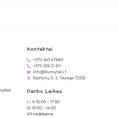
Kontaktai
+370 643 67889
+370 636 21 811
Info@bunnytail.lt
Bažnyčių G. 3, Tauragė 72253
Darbo Laikas
syklės
I – V
10:00 – 17:30
VI
10:00 – 14:00
VII nedirbame