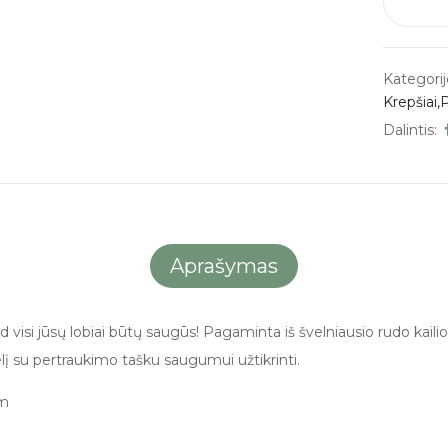
Kategorij
Krepšiai,
Dalintis:
Aprašymas
visi jūsų lobiai būtų saugūs! Pagaminta iš švelniausio rudo kailio
elį su pertraukimo tašku saugumui užtikrinti.
cm