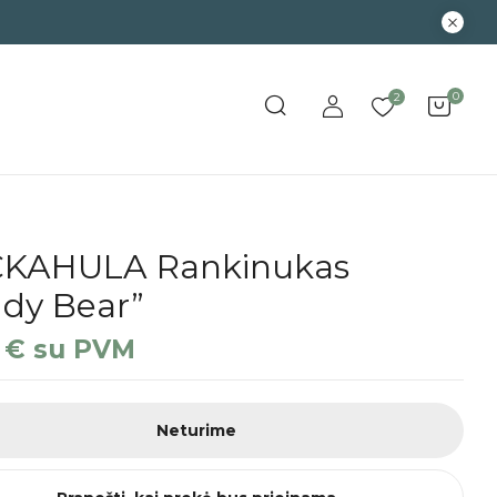
0
2
KAHULA Rankinukas
ddy Bear”
0
€
su PVM
Neturime