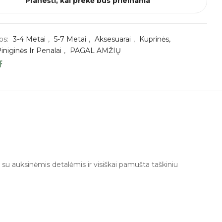
Pranešti, kai prekė bus prieinama
os:
3-4 Metai
,
5-7 Metai
,
Aksesuarai
,
Kuprinės,
piniginės Ir Penalai
,
PAGAL AMŽIŲ
 su auksinėmis detalėmis ir visiškai pamušta taškiniu