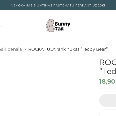
NEMOKAMAS SIUNTIMAS PAŠTOMATU PERKANT UŽ 20€!
as
s ir penalai
ROCKAHULA rankinukas “Teddy Bear”
ROC
“Te
18,9