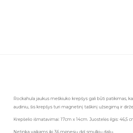
Rockahula jaukus meškiuko krepšys gali būti patikimas, kad 
audiniu, šis krepšys turi magnetinį taškinį užsegimą ir dirž
Krepšelio išmatavimai: 17cm x 14cm. Juostelės ilgis: 46,5 
Netinka vaikams iki 36 mėnesių dėl smulkių dalių.