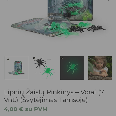
Lipnių Žaislų Rinkinys – Vorai (7
Vnt.) (švytėjimas Tamsoje)
4,00
€
su PVM