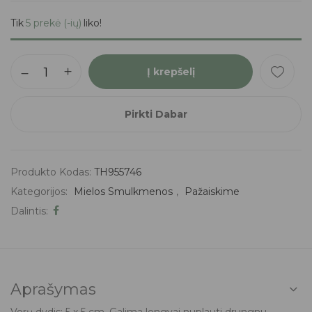
Tik
5 prekė (-ių)
liko!
Į krepšelį
Pirkti Dabar
Produkto Kodas:
TH955746
Kategorijos:
Mielos Smulkmenos
,
Pažaiskime
Dalintis:
Aprašymas
Vorų dydis: 5 x 5 cm. Galima lengvai nuplauti drungnu