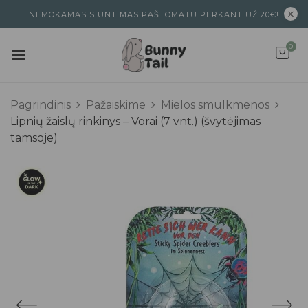
NEMOKAMAS SIUNTIMAS PAŠTOMATU PERKANT UŽ 20€!
0
Pagrindinis
Pažaiskime
Mielos smulkmenos
Lipnių žaislų rinkinys – Vorai (7 vnt.) (švytėjimas
tamsoje)