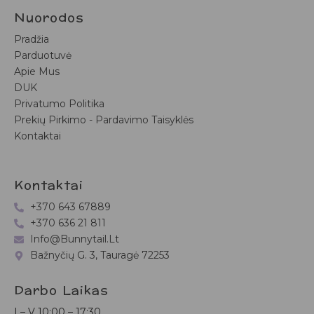
Nuorodos
Pradžia
Parduotuvė
Apie Mus
DUK
Privatumo Politika
Prekių Pirkimo - Pardavimo Taisyklės
Kontaktai
Kontaktai
+370 643 67889
+370 636 21 811
Info@bunnytail.lt
Bažnyčių G. 3, Tauragė 72253
Darbo Laikas
I – V
10:00 – 17:30