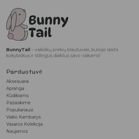
BunnyTail
– vaikiškų prekių krautuvėlė, kurioje rasite
kokybiškus ir stilingus daiktus savo vaikams!
Parduotuvė
Aksesuarai
Apranga
Kūdikiams
Pažaiskime
Populiariausi
Vaiko Kambarys
Vasaros Kolekcija
Naujienos