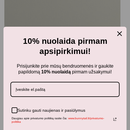
10% nuolaida pirmam
apsipirkimui!
Prisijunkite prie mūsų bendruomenės ir gaukite
papildomą
10% nuolaidą
pirmam užsakymui!
Išpardavimas
Sutinku gauti naujienas ir pasiūlymus
Medinis traukinukas su miško gyvūnais
Daugiau apie privatumo politiką rasite čia:
www.bunnytail.lt/privatumo-
36,51
€
42,95
€
su PVM
politika