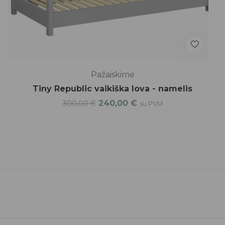
Pažaiskime
Tiny Republic vaikiška lova - namelis
240,00
€
300,00
€
su PVM