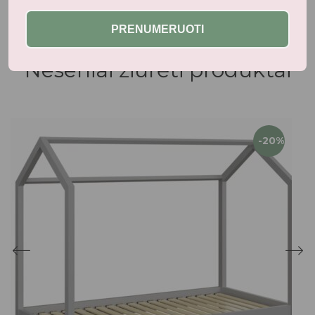
PRENUMERUOTI
Neseniai žiūrėti produktai
-20%