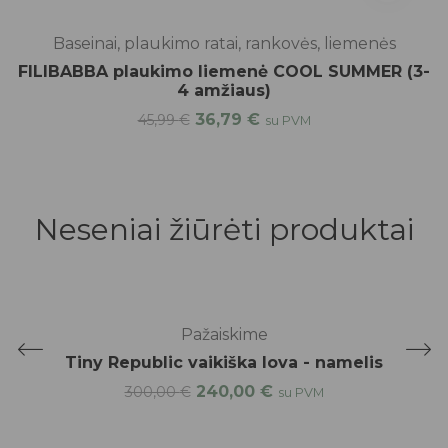
Baseinai, plaukimo ratai, rankovės, liemenės
FILIBABBA plaukimo liemenė COOL SUMMER (3-
4 amžiaus)
36,79
€
45,99
€
su PVM
Neseniai žiūrėti produktai
-20%
Pažaiskime
Tiny Republic vaikiška lova - namelis
240,00
€
300,00
€
su PVM