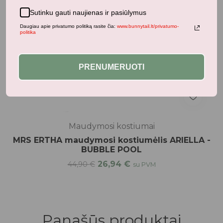
Sutinku gauti naujienas ir pasiūlymus
Daugiau apie privatumo politiką rasite čia:
www.bunnytail.lt/privatumo-
politika
PRENUMERUOTI
Maudymosi kostiumai
MRS ERTHA maudymosi kostiumėlis ARIELLA -
BUBBLE POOL
26,94
€
44,90
€
su PVM
Panašūs produktai