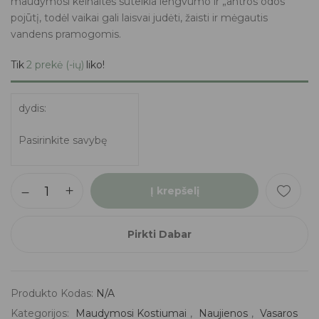
maudymosi kelnaitės suteikia lengvumo ir „antros odos“
pojūtį, todėl vaikai gali laisvai judėti, žaisti ir mėgautis
vandens pramogomis.
Tik
2 prekė (-ių)
liko!
dydis
Į krepšelį
Pirkti Dabar
Produkto Kodas:
N/A
Kategorijos:
Maudymosi Kostiumai
,
Naujienos
,
Vasaros