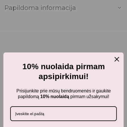
Papildoma informacija
Jums taip pat gali patikti...
10% nuolaida pirmam
apsipirkimui!
-40%
Prisijunkite prie mūsų bendruomenės ir gaukite
papildomą
10% nuolaidą
pirmam užsakymui!