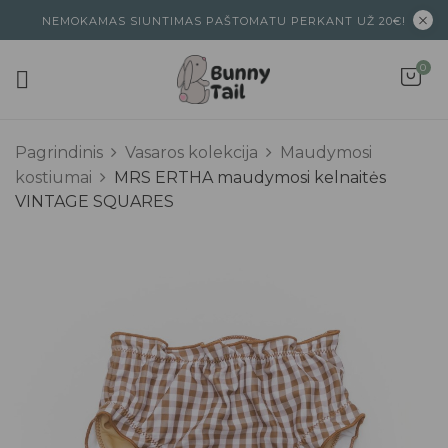
NEMOKAMAS SIUNTIMAS PAŠTOMATU PERKANT UŽ 20€!
0
Pagrindinis
Vasaros kolekcija
Maudymosi
kostiumai
MRS ERTHA maudymosi kelnaitės
VINTAGE SQUARES