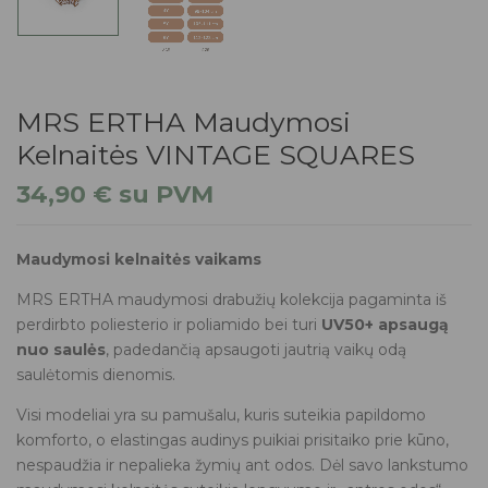
MRS ERTHA Maudymosi
Kelnaitės VINTAGE SQUARES
34,90
€
su PVM
Maudymosi kelnaitės vaikams
MRS ERTHA maudymosi drabužių kolekcija pagaminta iš
perdirbto poliesterio ir poliamido bei turi
UV50+ apsaugą
nuo saulės
, padedančią apsaugoti jautrią vaikų odą
saulėtomis dienomis.
Visi modeliai yra su pamušalu, kuris suteikia papildomo
komforto, o elastingas audinys puikiai prisitaiko prie kūno,
nespaudžia ir nepalieka žymių ant odos. Dėl savo lankstumo