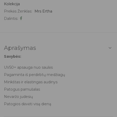
Kolekcija
Prekės Ženklas:
Mrs Ertha
Dalintis:
Aprašymas
Savybės:
UV50+ apsauga nuo saulės
Pagaminta iš perdirbtų medžiagų
Minkštas ir elastingas audinys
Patogus pamušalas
Nevaržo judesių
Patogios dėvėti visą dieną