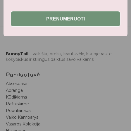
PRENUMERUOTI
BunnyTail
– vaikiškų prekių krautuvėlė, kurioje rasite
kokybiškus ir stilingus daiktus savo vaikams!
Parduotuvė
Aksesuarai
Apranga
Kūdikiams
Pažaiskime
Populiariausi
Vaiko Kambarys
Vasaros Kolekcija
Naujienos