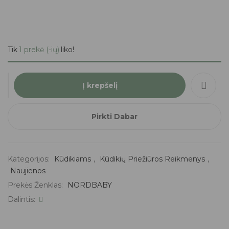
Tik
1 prekė (-ių)
liko!
Į krepšelį
Pirkti Dabar
Kategorijos:
Kūdikiams
,
Kūdikių Priežiūros Reikmenys
,
Naujienos
Prekės Ženklas:
NORDBABY
Dalintis: