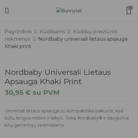
0
Pagrindinis
Kūdikiams
Kūdikių priežiūros
reikmenys
Nordbaby universali lietaus apsauga
Khaki print
Nordbaby Universali Lietaus
Apsauga Khaki Print
30,95
€
su PVM
Universali lietaus apsauga su kompaktiška pakuote, kad
būtų lengva nešioti ir laikyti. Tinka Nordbaby® ir daugumai
kitų gamintojų vežimėliams.