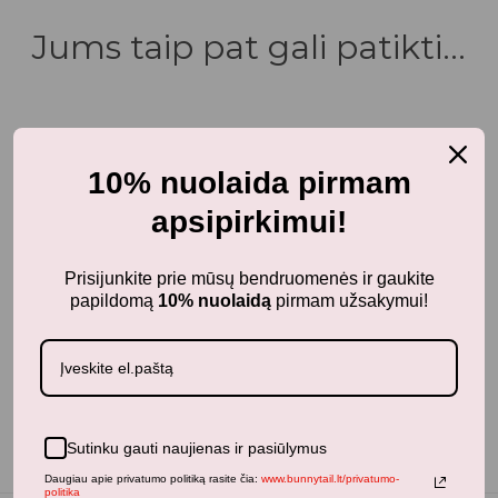
Jums taip pat gali patikti...
Panašūs produktai
10% nuolaida pirmam
apsipirkimui!
Prisijunkite prie mūsų bendruomenės ir gaukite
Neseniai žiūrėti produktai
papildomą
10% nuolaidą
pirmam užsakymui!
Sutinku gauti naujienas ir pasiūlymus
Daugiau apie privatumo politiką rasite čia:
www.bunnytail.lt/privatumo-
politika