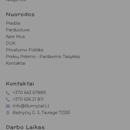
Nuorodos
Pradžia
Parduotuvė
Apie Mus
DUK
Privatumo Politika
Prekių Pirkimo - Pardavimo Taisyklės
Kontaktai
Kontaktai
+370 643 67889
+370 636 21 811
Info@bunnytail.lt
Bažnyčių G. 3, Tauragė 72253
Darbo Laikas