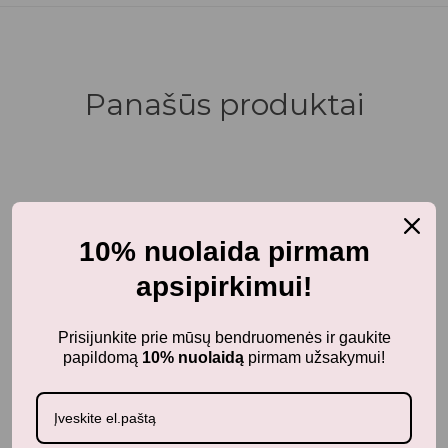
Panašūs produktai
Aksesuarai
FABELAB vaikiška piniginė
10% nuolaida pirmam
16,00
€
su PVM
apsipirkimui!
Prisijunkite prie mūsų bendruomenės ir gaukite
papildomą
10% nuolaidą
pirmam užsakymui!
Neseniai žiūrėti produktai