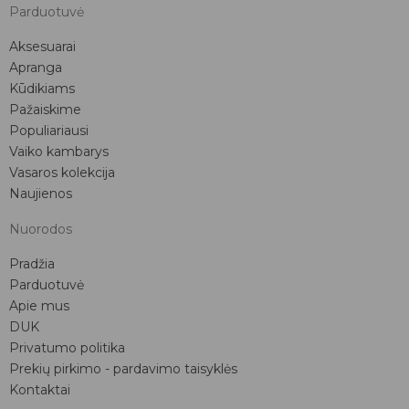
Parduotuvė
Aksesuarai
Apranga
Kūdikiams
Pažaiskime
Populiariausi
Vaiko kambarys
Vasaros kolekcija
Naujienos
Nuorodos
Pradžia
Parduotuvė
Apie mus
DUK
Privatumo politika
Prekių pirkimo - pardavimo taisyklės
Kontaktai