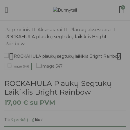
0
Pagrindinis
Aksesuarai
Plaukų aksesuarai
ROCKAHULA plaukų segtukų laikiklis Bright
Rainbow
ROCKAHULA Plaukų Segtukų
Laikiklis Bright Rainbow
17,00
€
su PVM
Tik
3 prekė (-ių)
liko!