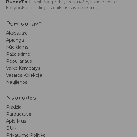
BunnyTail
– vaikiškų prekių krautuvėlė, kurioje rasite
kokybiškus ir stilingus daiktus savo vaikams!
Parduotuvė
Aksesuarai
Apranga
Kūdikiams
Pažaiskime
Populiariausi
Vaiko Kambarys
Vasaros Kolekcija
Naujienos
Nuorodos
Pradžia
Parduotuvė
Apie Mus
DUK
Privatumo Politika