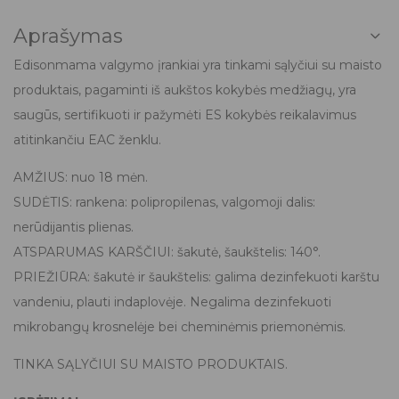
Aprašymas
Edisonmama valgymo įrankiai yra tinkami sąlyčiui su maisto
produktais, pagaminti iš aukštos kokybės medžiagų, yra
saugūs, sertifikuoti ir pažymėti ES kokybės reikalavimus
atitinkančiu EAC ženklu.
AMŽIUS: nuo 18 mėn.
SUDĖTIS: rankena: polipropilenas, valgomoji dalis:
nerūdijantis plienas.
ATSPARUMAS KARŠČIUI: šakutė, šaukštelis: 140°.
PRIEŽIŪRA: šakutė ir šaukštelis: galima dezinfekuoti karštu
vandeniu, plauti indaplovėje. Negalima dezinfekuoti
mikrobangų krosnelėje bei cheminėmis priemonėmis.
TINKA SĄLYČIUI SU MAISTO PRODUKTAIS.