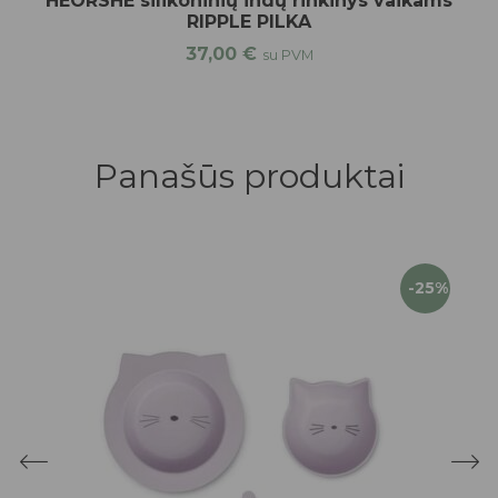
HEORSHE silikoninių indų rinkinys vaikams
RIPPLE PILKA
37,00
€
su PVM
Panašūs produktai
-25%