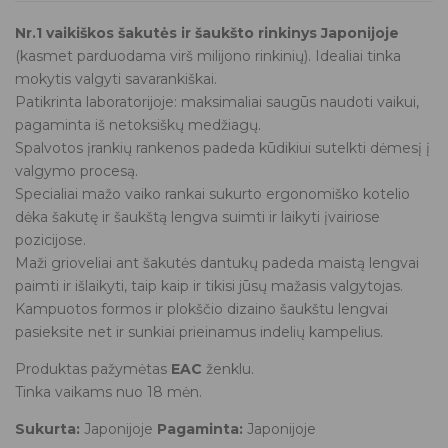
Nr.1 vaikiškos šakutės ir šaukšto rinkinys Japonijoje
(kasmet parduodama virš milijono rinkinių). Idealiai tinka
mokytis valgyti savarankiškai.
Patikrinta laboratorijoje: maksimaliai saugūs naudoti vaikui,
pagaminta iš netoksiškų medžiagų.
Spalvotos įrankių rankenos padeda kūdikiui sutelkti dėmesį į
valgymo procesą.
Specialiai mažo vaiko rankai sukurto ergonomiško kotelio
dėka šakutę ir šaukštą lengva suimti ir laikyti įvairiose
pozicijose.
Maži grioveliai ant šakutės dantukų padeda maistą lengvai
paimti ir išlaikyti, taip kaip ir tikisi jūsų mažasis valgytojas.
Kampuotos formos ir plokščio dizaino šaukštu lengvai
pasieksite net ir sunkiai prieinamus indelių kampelius.
Produktas pažymėtas
EAC
ženklu.
Tinka vaikams nuo 18 mėn.
Sukurta:
Japonijoje
Pagaminta:
Japonijoje