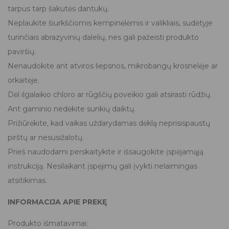
tarpus tarp šakutės dantukų.
Neplaukite šiurkščiomis kempinėlėmis ir valikliais, sudėtyje
turinčiais abrazyvinių dalelių, nes gali pažeisti produkto
paviršių.
Nenaudokite ant atviros liepsnos, mikrobangų krosnelėje ar
orkaitėje.
Dėl ilgalaikio chloro ar rūgščių poveikio gali atsirasti rūdžių.
Ant gaminio nedėkite sunkių daiktų.
Prižiūrėkite, kad vaikas uždarydamas dėklą neprisispaustų
pirštų ar nesusižalotų.
Prieš naudodami perskaitykite ir išsaugokite įspėjamąją
instrukciją. Nesilaikant įspėjimų gali įvykti nelaimingas
atsitikimas.
INFORMACIJA APIE PREKĘ
Produkto išmatavimai: