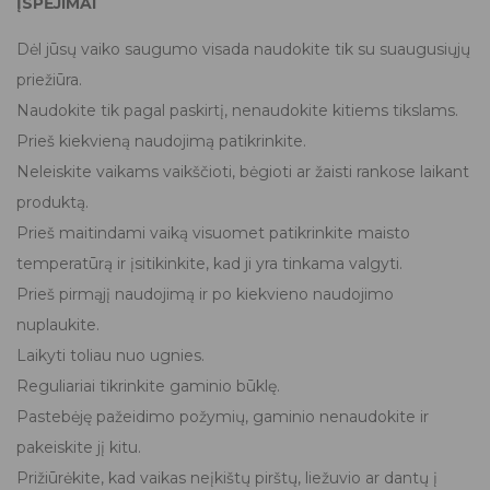
ĮSPĖJIMAI
Dėl jūsų vaiko saugumo visada naudokite tik su suaugusiųjų
priežiūra.
Naudokite tik pagal paskirtį, nenaudokite kitiems tikslams.
Prieš kiekvieną naudojimą patikrinkite.
Neleiskite vaikams vaikščioti, bėgioti ar žaisti rankose laikant
produktą.
Prieš maitindami vaiką visuomet patikrinkite maisto
temperatūrą ir įsitikinkite, kad ji yra tinkama valgyti.
Prieš pirmąjį naudojimą ir po kiekvieno naudojimo
nuplaukite.
Laikyti toliau nuo ugnies.
Reguliariai tikrinkite gaminio būklę.
Pastebėję pažeidimo požymių, gaminio nenaudokite ir
pakeiskite jį kitu.
Prižiūrėkite, kad vaikas neįkištų pirštų, liežuvio ar dantų į