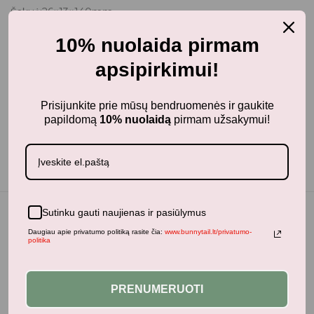
Šakuė:26×13×140mm
Šaukštelis:27×13×140mm
10% nuolaida pirmam
Pakuotės išmatavimai: 85×17×215mm
apsipirkimui!
Svoris: 103g.
Prisijunkite prie mūsų bendruomenės ir gaukite
papildomą
10% nuolaidą
pirmam užsakymui!
Sutinku gauti naujienas ir pasiūlymus
Daugiau apie privatumo politiką rasite čia:
www.bunnytail.lt/privatumo-
politika
Jums taip pat gali patikti...
PRENUMERUOTI