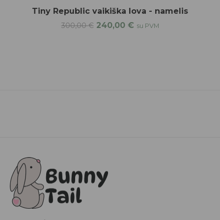
Tiny Republic vaikiška lova - namelis
240,00
€
300,00
€
su PVM