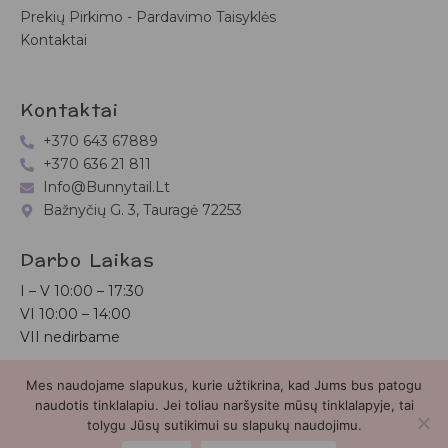
Prekių Pirkimo - Pardavimo Taisyklės
Kontaktai
Kontaktai
+370 643 67889
+370 636 21 811
Info@bunnytail.lt
Bažnyčių G. 3, Tauragė 72253
Darbo Laikas
I – V
10:00 – 17:30
VI
10:00 – 14:00
VII nedirbame
Mes naudojame slapukus, kurie užtikrina, kad Jums bus patogu
Bunnytail.lt
| Copyright 2026 | Svetainė sukurta
Myra.lt
naudotis tinklalapiu. Jei toliau naršysite mūsų tinklalapyje, tai
tolygu Jūsų sutikimui su slapukų naudojimu.
2