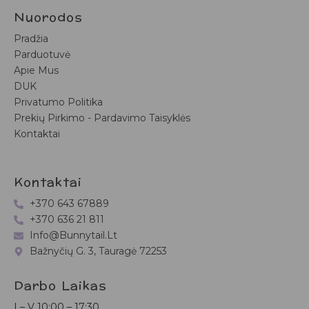
Nuorodos
Pradžia
Parduotuvė
Apie Mus
DUK
Privatumo Politika
Prekių Pirkimo - Pardavimo Taisyklės
Kontaktai
Kontaktai
+370 643 67889
+370 636 21 811
Info@bunnytail.lt
Bažnyčių G. 3, Tauragė 72253
Darbo Laikas
I – V
10:00 – 17:30