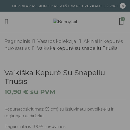
NEMOKAMAS SIUNTIMAS PAŠTOMATU PERKANT UŽ 20€!
0
Pagrindinis
Vasaros kolekcija
Akiniai ir kepurės
nuo saulės
Vaikiška kepurė su snapeliu Triušis
Vaikiška Kepurė Su Snapeliu
Triušis
10,90
€
su PVM
Kepurė(apskritimas: 55 cm) su išsiuvinėtu paveikslėliu ir
regliuojamu dirželiu.
Pagaminta iš 100% medvilnės.