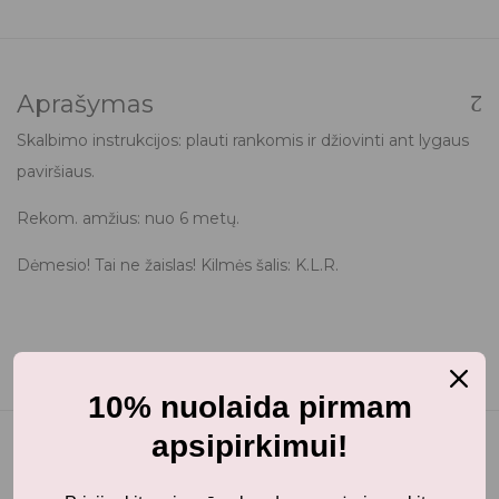
Aprašymas
Skalbimo instrukcijos: plauti rankomis ir džiovinti ant lygaus
paviršiaus.
Rekom. amžius: nuo 6 metų.
Dėmesio! Tai ne žaislas! Kilmės šalis: K.L.R.
10% nuolaida pirmam
apsipirkimui!