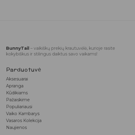
BunnyTail
– vaikiškų prekių krautuvėlė, kurioje rasite
kokybiškus ir stilingus daiktus savo vaikams!
Parduotuvė
Aksesuarai
Apranga
Kūdikiams
Pažaiskime
Populiariausi
Vaiko Kambarys
Vasaros Kolekcija
Naujienos