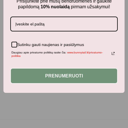
Prisijunkite prie mūsų bendruomenės ir gaukite
Jums taip pat gali patikti...
papildomą
10% nuolaidą
pirmam užsakymui!
Panašūs produktai
Sutinku gauti naujienas ir pasiūlymus
Daugiau apie privatumo politiką rasite čia:
www.bunnytail.lt/privatumo-
politika
Neseniai žiūrėti produktai
PRENUMERUOTI