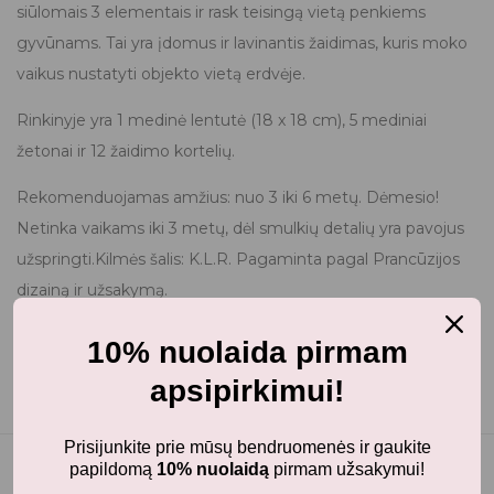
siūlomais 3 elementais ir rask teisingą vietą penkiems
gyvūnams. Tai yra įdomus ir lavinantis žaidimas, kuris moko
vaikus nustatyti objekto vietą erdvėje.
Rinkinyje yra 1 medinė lentutė (18 x 18 cm), 5 mediniai
žetonai ir 12 žaidimo kortelių.
Rekomenduojamas amžius: nuo 3 iki 6 metų. Dėmesio!
Netinka vaikams iki 3 metų, dėl smulkių detalių yra pavojus
užspringti.Kilmės šalis: K.L.R. Pagaminta pagal Prancūzijos
dizainą ir užsakymą.
10% nuolaida pirmam
apsipirkimui!
Prisijunkite prie mūsų bendruomenės ir gaukite
papildomą
10% nuolaidą
pirmam užsakymui!