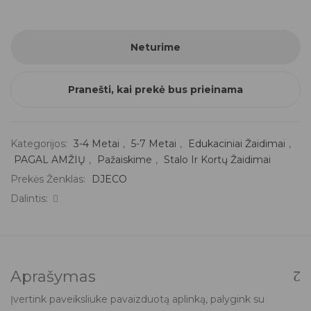
Neturime
Pranešti, kai prekė bus prieinama
Kategorijos:
3-4 Metai
,
5-7 Metai
,
Edukaciniai Žaidimai
,
PAGAL AMŽIŲ
,
Pažaiskime
,
Stalo Ir Kortų Žaidimai
Prekės Ženklas:
DJECO
Dalintis:
Aprašymas
Įvertink paveiksliuke pavaizduotą aplinką, palygink su