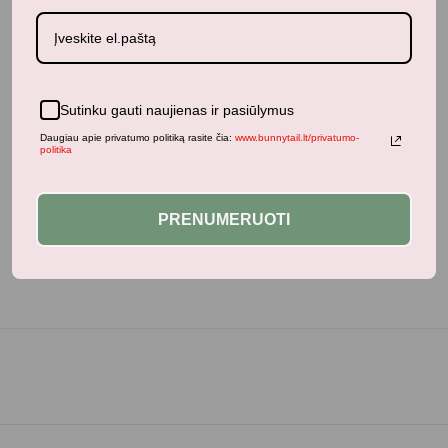
Panašūs produktai
Sutinku gauti naujienas ir pasiūlymus
Daugiau apie privatumo politiką rasite čia:
www.bunnytail.lt/privatumo-
Neseniai žiūrėti produktai
politika
PRENUMERUOTI