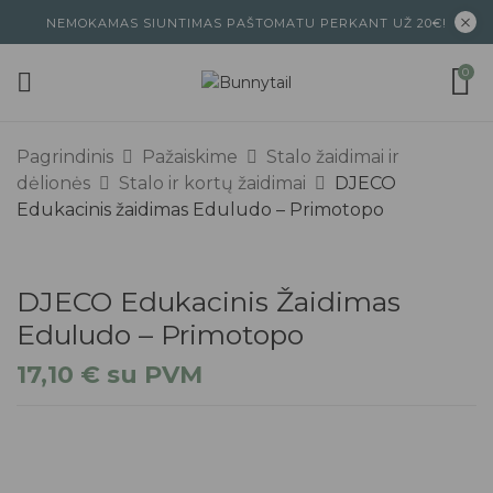
NEMOKAMAS SIUNTIMAS PAŠTOMATU PERKANT UŽ 20€!
0
Pagrindinis
Pažaiskime
Stalo žaidimai ir
dėlionės
Stalo ir kortų žaidimai
DJECO
Edukacinis žaidimas Eduludo – Primotopo
DJECO Edukacinis Žaidimas
Eduludo – Primotopo
17,10
€
su PVM