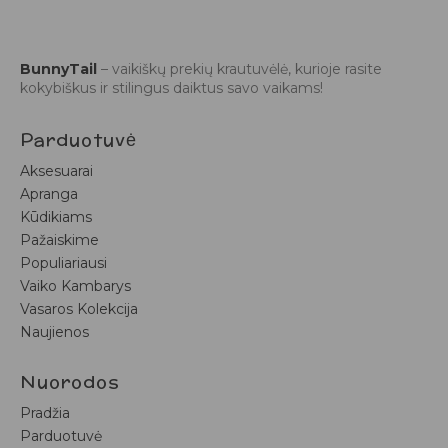
BunnyTail
– vaikiškų prekių krautuvėlė, kurioje rasite
kokybiškus ir stilingus daiktus savo vaikams!
Parduotuvė
Aksesuarai
Apranga
Kūdikiams
Pažaiskime
Populiariausi
Vaiko Kambarys
Vasaros Kolekcija
Naujienos
Nuorodos
Pradžia
Parduotuvė