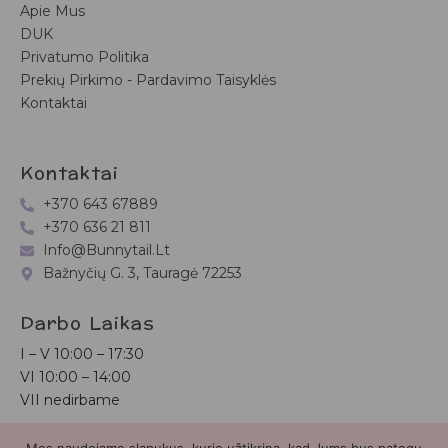
Apie Mus
DUK
Privatumo Politika
Prekių Pirkimo - Pardavimo Taisyklės
Kontaktai
Kontaktai
+370 643 67889
+370 636 21 811
Info@bunnytail.lt
Bažnyčių G. 3, Tauragė 72253
Darbo Laikas
I – V
10:00 – 17:30
VI
10:00 – 14:00
VII nedirbame