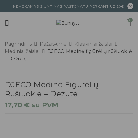
NEMOKAMAS SIUNTIMAS PAŠTOMATU PERKANT UŽ 20€!
0
Pagrindinis
Pažaiskime
Klasikiniai žaislai
Mediniai žaislai
DJECO Medinė figūrėlių rūšiuoklė
– Dėžutė
DJECO Medinė Figūrėlių
Rūšiuoklė – Dėžutė
17,70
€
su PVM