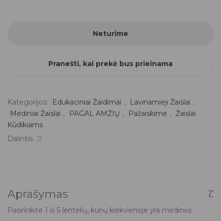
Neturime
Pranešti, kai prekė bus prieinama
Kategorijos:
Edukaciniai Žaidimai
,
Lavinamieji Žaislai
,
Mediniai Žaislai
,
PAGAL AMŽIŲ
,
Pažaiskime
,
Žaislai
Kūdikiams
Dalintis:
Aprašymas
Pasirinkite 1 iš 5 lentelių, kurių kiekvienoje yra medinės