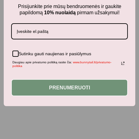
Prisijunkite prie mūsų bendruomenės ir gaukite
papildomą
10% nuolaidą
pirmam užsakymui!
Jums taip pat gali patikti...
Panašūs produktai
Sutinku gauti naujienas ir pasiūlymus
Daugiau apie privatumo politiką rasite čia:
www.bunnytail.lt/privatumo-
politika
Neseniai žiūrėti produktai
PRENUMERUOTI