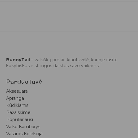
BunnyTail
– vaikiškų prekių krautuvėlė, kurioje rasite
kokybiškus ir stilingus daiktus savo vaikams!
Parduotuvė
Aksesuarai
Apranga
Kūdikiams
Pažaiskime
Populiariausi
Vaiko Kambarys
Vasaros Kolekcija