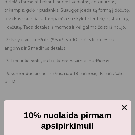
detalės formą atitinkanti anga: kvadratas, apskritimas,
trikampis, gėlė ir puslankis. Suaugęs įdeda tą formą į dėžutę,
o vaikas suranda sutampančią su skylute lentelę ir įstumia ją
į dėžutę. Tada detalės išimamos ir vėl galima žaisti iš naujo.
Rinkinyje yra 1 dėžutė (9.5 x 9.5 x 10 cm), 5 lentelės su
angomis ir 5 medinės detalės.
Puikiai tinka rankų ir akių koordinavimui įgūdžiams.
Rekomenduojamas amžius: nuo 18 mėnesių. Kilmės šalis:
K.L.R.
10% nuolaida pirmam
apsipirkimui!