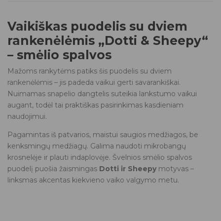
Vaikiškas puodelis su dviem
rankenėlėmis „Dotti & Sheepy“
– smėlio spalvos
Mažoms rankytėms patiks šis puodelis su dviem
rankenėlėmis – jis padeda vaikui gerti savarankiškai.
Nuimamas snapelio dangtelis suteikia lankstumo vaikui
augant, todėl tai praktiškas pasirinkimas kasdieniam
naudojimui.
Pagamintas iš patvarios, maistui saugios medžiagos, be
kenksmingų medžiagų. Galima naudoti mikrobangų
krosnelėje ir plauti indaplovėje. Švelnios smėlio spalvos
puodelį puošia žaismingas
Dotti ir Sheepy
motyvas –
linksmas akcentas kiekvieno vaiko valgymo metu.