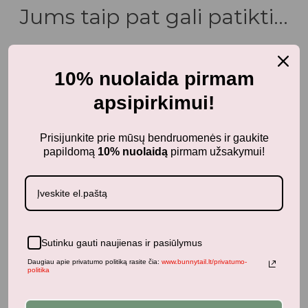
Jums taip pat gali patikti...
10% nuolaida pirmam
apsipirkimui!
Prisijunkite prie mūsų bendruomenės ir gaukite
papildomą
10% nuolaidą
pirmam užsakymui!
Sutinku gauti naujienas ir pasiūlymus
Daugiau apie privatumo politiką rasite čia:
www.bunnytail.lt/privatumo-
politika