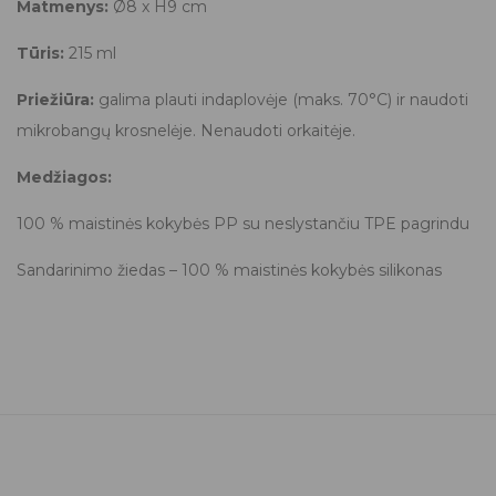
Matmenys:
Ø8 x H9 cm
Tūris:
215 ml
Priežiūra:
galima plauti indaplovėje (maks. 70°C) ir naudoti
mikrobangų krosnelėje. Nenaudoti orkaitėje.
Medžiagos:
100 % maistinės kokybės PP su neslystančiu TPE pagrindu
Sandarinimo žiedas – 100 % maistinės kokybės silikonas