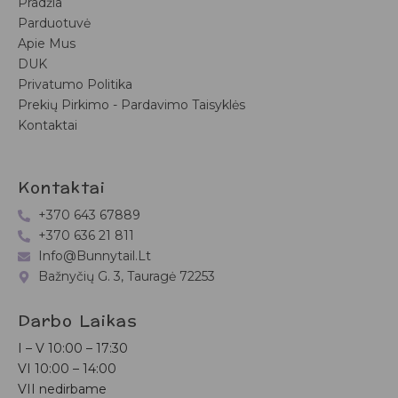
Pradžia
Parduotuvė
Apie Mus
DUK
Privatumo Politika
Prekių Pirkimo - Pardavimo Taisyklės
Kontaktai
Kontaktai
+370 643 67889
+370 636 21 811
Info@bunnytail.lt
Bažnyčių G. 3, Tauragė 72253
Darbo Laikas
I – V
10:00 – 17:30
VI
10:00 – 14:00
VII nedirbame