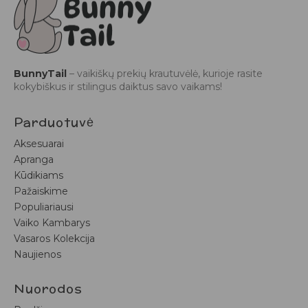
BunnyTail
– vaikiškų prekių krautuvėlė, kurioje rasite
kokybiškus ir stilingus daiktus savo vaikams!
Parduotuvė
Aksesuarai
Apranga
Kūdikiams
Pažaiskime
Populiariausi
Vaiko Kambarys
Vasaros Kolekcija
Naujienos
Nuorodos