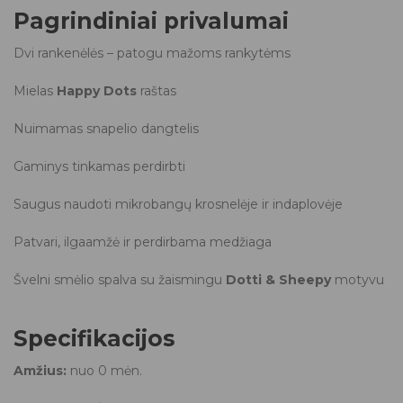
Pagrindiniai privalumai
Dvi rankenėlės – patogu mažoms rankytėms
Mielas
Happy Dots
raštas
Nuimamas snapelio dangtelis
Gaminys tinkamas perdirbti
Saugus naudoti mikrobangų krosnelėje ir indaplovėje
Patvari, ilgaamžė ir perdirbama medžiaga
Švelni smėlio spalva su žaismingu
Dotti & Sheepy
motyvu
Specifikacijos
Amžius:
nuo 0 mėn.