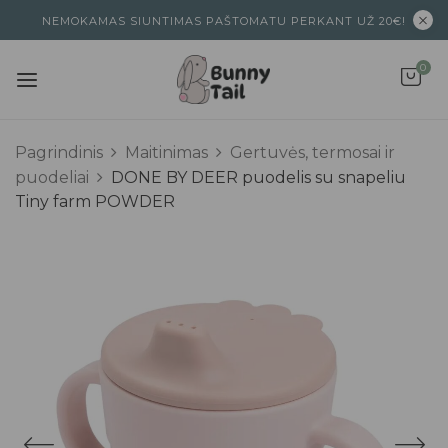
NEMOKAMAS SIUNTIMAS PAŠTOMATU PERKANT UŽ 20€!
0
Pagrindinis
Maitinimas
Gertuvės, termosai ir
puodeliai
DONE BY DEER puodelis su snapeliu
Tiny farm POWDER