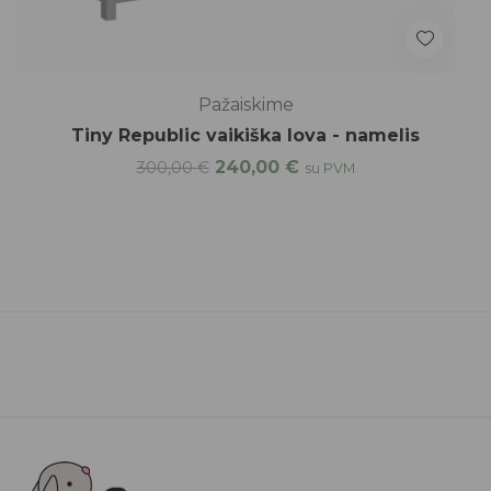
Pažaiskime
Tiny Republic vaikiška lova - namelis
240,00
€
300,00
€
su PVM