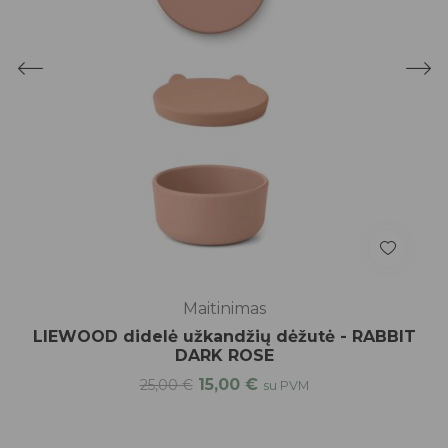
Maitinimas
LIEWOOD didelė užkandžių dėžutė - RABBIT
DARK ROSE
15,00
€
25,00
€
su PVM