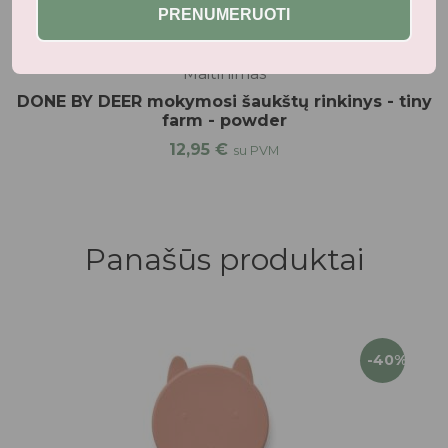
PRENUMERUOTI
Maitinimas
DONE BY DEER mokymosi šaukštų rinkinys - tiny
farm - powder
12,95
€
su PVM
Panašūs produktai
-40%