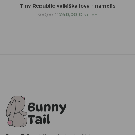
Tiny Republic vaikiška lova - namelis
240,00
€
300,00
€
su PVM