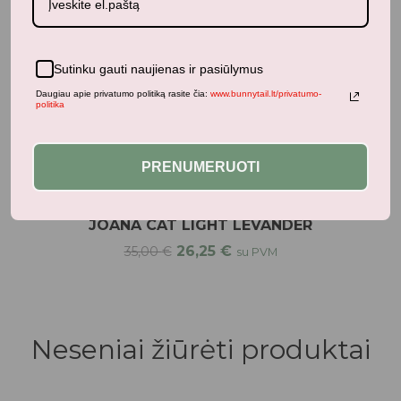
Sutinku gauti naujienas ir pasiūlymus
Daugiau apie privatumo politiką rasite čia:
www.bunnytail.lt/privatumo-
politika
PRENUMERUOTI
Maitinimas
Liewood valgymo indelių komplektas kūdikiui
JOANA CAT LIGHT LEVANDER
26,25
€
35,00
€
su PVM
Neseniai žiūrėti produktai