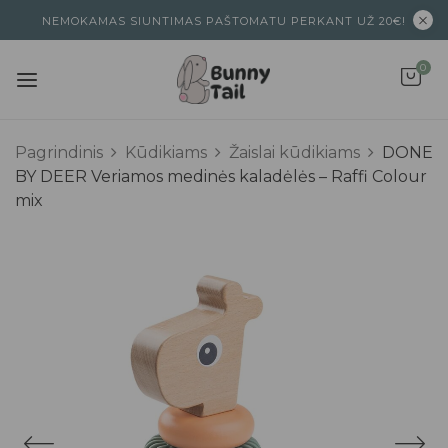
NEMOKAMAS SIUNTIMAS PAŠTOMATU PERKANT UŽ 20€!
0
Pagrindinis
Kūdikiams
Žaislai kūdikiams
DONE
BY DEER Veriamos medinės kaladėlės – Raffi Colour
mix