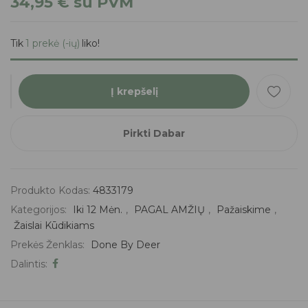
34,95
€
su PVM
Tik
1 prekė (-ių)
liko!
Į krepšelį
Pirkti Dabar
Produkto Kodas:
4833179
Kategorijos:
Iki 12 Mėn.
,
PAGAL AMŽIŲ
,
Pažaiskime
,
Žaislai Kūdikiams
Prekės Ženklas:
Done By Deer
Dalintis: