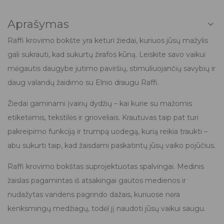
Aprašymas
Raffi krovimo bokšte yra keturi žiedai, kuriuos jūsų mažylis
gali sukrauti, kad sukurtų žirafos kūną. Leiskite savo vaikui
mėgautis daugybe jutimo paviršių, stimuliuojančių savybių ir
daug valandų žaidimo su Elnio draugu Raffi.
Žiedai gaminami įvairių dydžių – kai kurie su mažomis
etiketėmis, tekstilės ir grioveliais. Krautuvas taip pat turi
pakreipimo funkciją ir trumpą uodegą, kurią reikia traukti –
abu sukurti taip, kad žaisdami paskatintų jūsų vaiko pojūčius.
Raffi krovimo bokštas suprojektuotas spalvingai. Medinis
žaislas pagamintas iš atsakingai gautos medienos ir
nudažytas vandens pagrindo dažais, kuriuose nėra
kenksmingų medžiagų, todėl jį naudoti jūsų vaikui saugu.