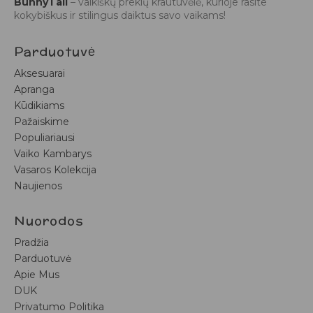
BunnyTail
– vaikiškų prekių krautuvėlė, kurioje rasite
kokybiškus ir stilingus daiktus savo vaikams!
Parduotuvė
Aksesuarai
Apranga
Kūdikiams
Pažaiskime
Populiariausi
Vaiko Kambarys
Vasaros Kolekcija
Naujienos
Nuorodos
Pradžia
Parduotuvė
Apie Mus
DUK
Privatumo Politika