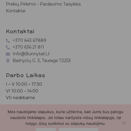
Prekių Pirkimo - Pardavimo Taisyklės
Kontaktai
Kontaktai
+370 643 67889
+370 636 21 811
Info@bunnytail.lt
Bažnyčių G. 3, Tauragė 72253
Darbo Laikas
I – V
10:00 – 17:30
VI
10:00 – 14:00
VII nedirbame
Mes naudojame slapukus, kurie užtikrina, kad Jums bus patogu
Bunnytail.lt
| Copyright 2026 | Svetainė sukurta
Myra.lt
naudotis tinklalapiu. Jei toliau naršysite mūsų tinklalapyje, tai
tolygu Jūsų sutikimui su slapukų naudojimu.
2