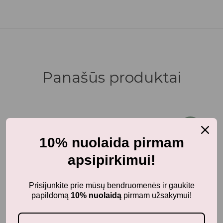
Panašūs produktai
-25%
10% nuolaida pirmam
apsipirkimui!
Prisijunkite prie mūsų bendruomenės ir gaukite
papildomą
10% nuolaidą
pirmam užsakymui!