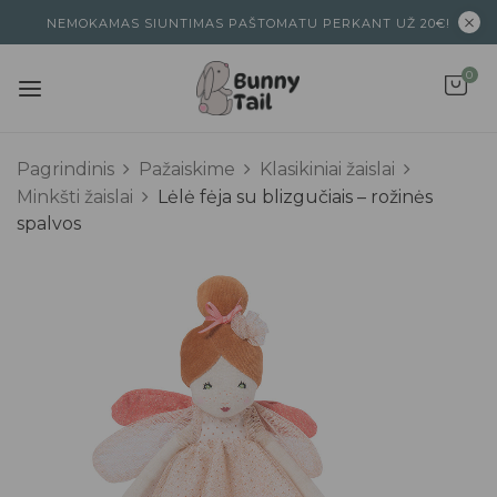
NEMOKAMAS SIUNTIMAS PAŠTOMATU PERKANT UŽ 20€!
0
Pagrindinis
Pažaiskime
Klasikiniai žaislai
Minkšti žaislai
Lėlė fėja su blizgučiais – rožinės
spalvos