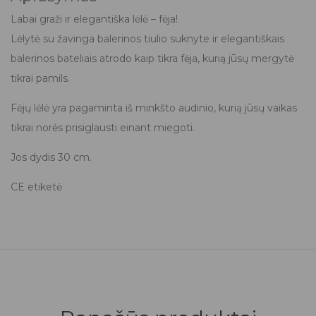
Labai graži ir elegantiška lėlė – fėja!
Lėlytė su žavinga balerinos tiulio suknyte ir elegantiškais
balerinos bateliais atrodo kaip tikra fėja, kurią jūsų mergytė
tikrai pamils.
Fėjų lėlė yra pagaminta iš minkšto audinio, kurią jūsų vaikas
tikrai norės prisiglausti einant miegoti.
Jos dydis 30 cm.
CE etiketė