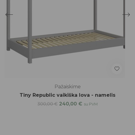
Pažaiskime
Tiny Republic vaikiška lova - namelis
240,00
€
300,00
€
su PVM