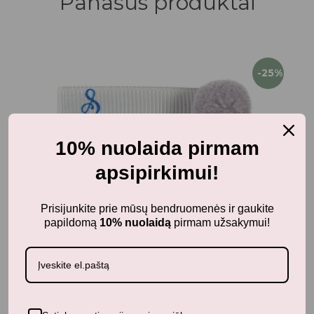
Panašūs produktai
-25%
10% nuolaida pirmam
apsipirkimui!
Prisijunkite prie mūsų bendruomenės ir gaukite
papildomą
10% nuolaidą
pirmam užsakymui!