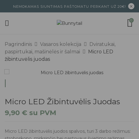
NEMOKAMAS SIUNTIMAS PAŠTOMATU PERKANT UŽ 20€!
0
Pagrindinis
Vasaros kolekcija
Dviratukai,
paspirtukai, mašinėlės ir šalmai
Micro LED
žibintuvėlis juodas
Micro LED Žibintuvėlis Juodas
9,90
€
su PVM
Micro LED žibintuvėlis juodos spalvos, turi 3 darbo režimus:
stroboskopo, mirksinčio bei pastovaus švietimo režimas.