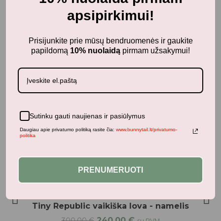
apsipirkimui!
Prisijunkite prie mūsų bendruomenės ir gaukite
Dviratukai, paspirtukai, mašinėlės ir šalmai
papildomą
10% nuolaidą
pirmam užsakymui!
MICRO vaikiškas šalmas UNDINĖLĖ
54,90
€
su PVM
Sutinku gauti naujienas ir pasiūlymus
Daugiau apie privatumo politiką rasite čia:
www.bunnytail.lt/privatumo-
Neseniai žiūrėti produktai
politika
PRENUMERUOTI
-20%
Pažaiskime
Tiny Republic vaikiška lova - namelis
240,00
€
300,00
€
su PVM