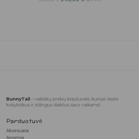
BunnyTail
– vaikiškų prekių krautuvėlė, kurioje rasite
kokybiškus ir stilingus daiktus savo vaikams!
Parduotuvė
Aksesuarai
Apranga