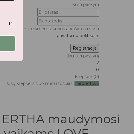
Kurti paskyrą
ui bei kitoms reikmėms, kurios aprašytos mūsų
privatumo politikoje
.
Jau turi paskyrą
2
0
Krepšelis(0)
Jūsų krepšelis šiuo metu tuščias.
Parduotuvė
 ERTHA maudymosi
i vaikams LOVE