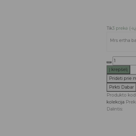
Tik
3 prekė (-ių
Mrs ertha ba
produkto
kiekis:
Į krepšelį
MRS
Pridėti prie
ERTHA
Pirkti Dabar
maudymos
batai
Produkto kod
vaikams
kolekcija
Prek
LOVE
Dalintis:
CONFETTI