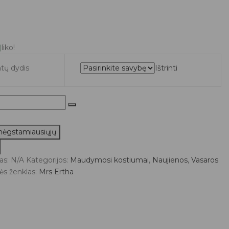
)
liko!
tų dydis
Ištrinti
 mėgstamiausiųjų
i
as:
N/A
Kategorijos:
Maudymosi kostiumai
,
Naujienos
,
Vasaros
ės ženklas:
Mrs Ertha