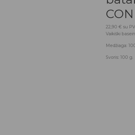
CON
22,90
€
su P
Vaikiški basein
Medžiaga: 100
Svoris: 100 g.