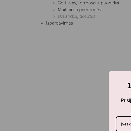
Gertuvės, termosai ir puodeliai
Maitinimo priemonės
Užkandžių dėžutės
Išpardavimas
Pris