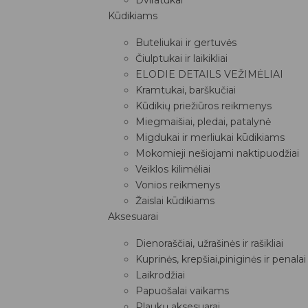
Kūdikiams
Buteliukai ir gertuvės
Čiulptukai ir laikikliai
ELODIE DETAILS VEŽIMĖLIAI
Kramtukai, barškučiai
Kūdikių priežiūros reikmenys
Miegmaišiai, pledai, patalynė
Migdukai ir merliukai kūdikiams
Mokomieji nešiojami naktipuodžiai
Veiklos kilimėliai
Vonios reikmenys
Žaislai kūdikiams
Aksesuarai
Dienoraščiai, užrašinės ir rašikliai
Kuprinės, krepšiai,piniginės ir penalai
Laikrodžiai
Papuošalai vaikams
Plaukų aksesuarai