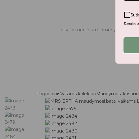
Suti
Daugiau ap
Jūsų asmeniniai duomenys bus naudo
Pagrindinis
Vasaros kolekcija
Maudymosi kostium