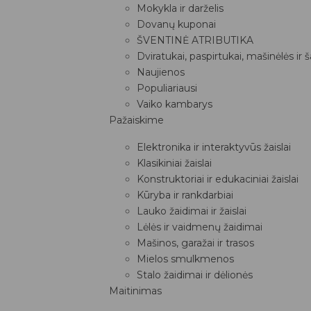
Mokykla ir darželis
Dovanų kuponai
ŠVENTINĖ ATRIBUTIKA
Dviratukai, paspirtukai, mašinėlės ir 
Naujienos
Populiariausi
Vaiko kambarys
Pažaiskime
Elektronika ir interaktyvūs žaislai
Klasikiniai žaislai
Konstruktoriai ir edukaciniai žaislai
Kūryba ir rankdarbiai
Lauko žaidimai ir žaislai
Lėlės ir vaidmenų žaidimai
Mašinos, garažai ir trasos
Mielos smulkmenos
Stalo žaidimai ir dėlionės
Maitinimas