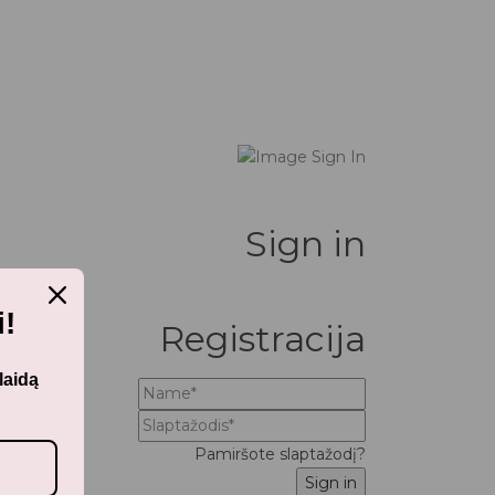
Sign in
!
Registracija
laidą
Pamiršote slaptažodį?