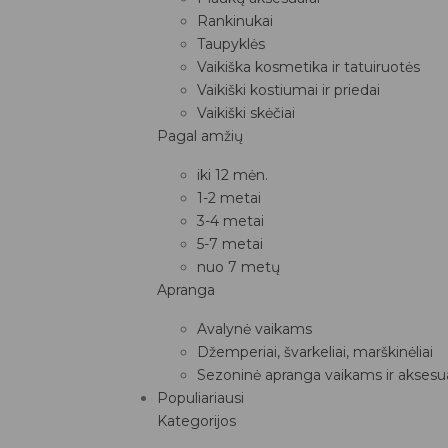
Rankinukai
Taupyklės
Vaikiška kosmetika ir tatuiruotės
Vaikiški kostiumai ir priedai
Vaikiški skėčiai
Pagal amžių
iki 12 mėn.
1-2 metai
3-4 metai
5-7 metai
nuo 7 metų
Apranga
Avalynė vaikams
Džemperiai, švarkeliai, marškinėliai
Sezoninė apranga vaikams ir aksesua
Populiariausi
Kategorijos