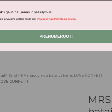
nku gauti naujienas ir pasiūlymus
ie privatumo politiką rasite čia:
www.bunnytail.lt/privatumo-politika
jami patogesniam naršymui šiame tinklalapyje, paskyros valdym
PRENUMERUOTI
ai
MRS ERTHA maudymosi batai vaikams LOVE CONFETTI
MRS
bata