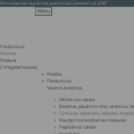
Nemokamas siuntimas paštomatu perkant už 20€!
Menu
Parduotuvė
Paieška
Paskyra
2
Mėgstamiausieji
Pradžia
Parduotuvė
Vasaros kolekcija
Akiniai nuo saulės
Baseinai, plaukimo ratai, rankovės, 
Gertuvės, užkandžių dėžutės, krepšia
Maudymosi kostiumai ir kepurės
Paplūdimio žaislai
Dviratukai