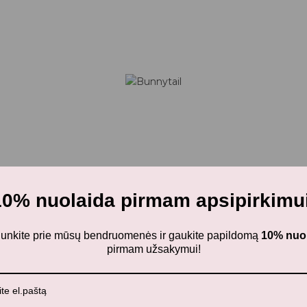
10% nuolaida pirmam apsipirkimui
ijunkite prie mūsų bendruomenės ir gaukite papildomą
10% nuo
pirmam užsakymui!